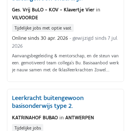
vervangingsopdracht, zowel binnen het lager als
Ges. Vrij BuLO - KOV - Klavertje Vier
in
binnen de kleuterafdeling.
VILVOORDE
Tijdelijke jobs met optie vast
Online sinds 30 apr. 2026
- gewijzigd sinds 7 jul.
2026
Aanvangsbegeleiding & mentorschap, en de steun van
een. gemotiveerd team collega's Bu. Basisaanbod werk
je nauw samen met de (klas)leerkrachten Zowel.
individuele therapie als.
Leerkracht buitengewoon
basisonderwijs type 2.
KATRINAHOF BUBAO
in
ANTWERPEN
Tijdelijke jobs