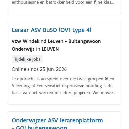
enthousiasme en betrokkenheid voor een fijne klas
wil staan Je geeft les aan een kleine groep van
ongeveer 8 leerlingen binnen opleidingsvorm 1 type 2
Wat bieden wij?. Voltijdse opdracht (22/22).
Leraar ASV BuSO (OV1 type 4)
Startdatum: 1 september 2026. Opdracht voor het
volledige schooljaar met kansen om een blijvende
vzw Windekind Leuven - Buitengewoon
plaats te verwerven binnen ons warme en
Onderwijs
in
LEUVEN
ondersteunende team
Tijdelijke jobs
Online sinds 25 jun. 2026
Je opdracht is verspreid over die twee groepen (6 en
5 leerlingen) Een sensitief responsieve houding is de
basis van het werken met deze jongeren. We bouwen
aan kwaliteitsvolle interactie en communicatie.
Onderwijzer ASV lerarenplatform
- GO! buitengewoon