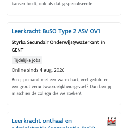
kansen biedt, ook als dat gespecialiseerde
ondersteuning vergt Bu. SO Spermalie biedt
onderwijs aan jongeren met autisme, een visuele
beperking, een auditieve beperking en/of een spraak-
Leerkracht BuSO Type 2 ASV OV1
en taalontwikkelingsstoornis en aan leerlingen met
complex meervoudige beperkingen. De school heeft
Styrka Secundair Onderwijs@waterkant
in
twee campussen: Spermalie (Brugse binnenstad) en De
GENT
Polder (Sint-Kruis). Beide campussen werken nauw
samen met het Begeleidingscentrum Wij zijn op zoek
Tijdelijke jobs
naar een Leerkracht in de eerste graad van het
Online sinds 4 aug. 2026
buitengewoon secundair onderwijs (OV4) aan
leerlingen met autisme (type 9) en leerlingen met
Ben jij iemand met een warm hart, veel geduld en
auditieve beperking (type 7).
een groot verantwoordelijkheidsgevoel? Dan ben jij
misschien de collega die we zoeken!.
Leerkracht onthaal en