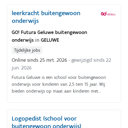
je werkt Je werkt binnen zorgwerking Je neemt een
leerkracht buitengewoon
klas over voor 1/5e Je zorgt voor een goede
onderwijs
samenwerking met je collega's Je werkt volgens de
gemaakte afspraken Je communiceert waar en
GO! Futura Geluwe buitengewoon
wanneer nodig.
onderwijs
in
GELUWE
Tijdelijke jobs
Online sinds 25 mrt. 2026
- gewijzigd sinds 22
jun. 2026
Futura Geluwe is een school voor buitengewoon
onderwijs voor kinderen van 2,5 tem 15 jaar. Wij
bieden onderwijs op maat aan kinderen met
specifieke onderwijs-, opvoedings- en zorgbehoeften.
Het gaat om kinderen met een verstandelijke
beperking, emotionele en/of gedragsproblemen,
Logopedist (school voor
autisme, leerproblemen Wij zoeken momenteel
buitengewoon onderwijs)
verschillende leerkrachten voor verschillende