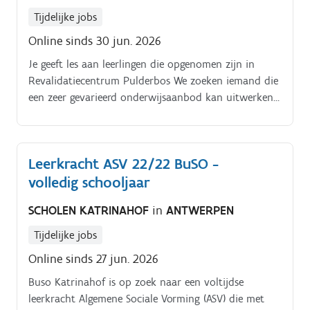
Tijdelijke jobs
Online sinds 30 jun. 2026
Je geeft les aan leerlingen die opgenomen zijn in
Revalidatiecentrum Pulderbos We zoeken iemand die
een zeer gevarieerd onderwijsaanbod kan uitwerken
op maat van elke leerling met het nodige geduld en
een grote zorgzaamheid naar onze leerlingen toe
Waar de focus ligt hangt af van de leerlingen die
Leerkracht ASV 22/22 BuSO -
worden opgenomen in het Revalidatiecentrum.
volledig schooljaar
SCHOLEN KATRINAHOF
in
ANTWERPEN
Tijdelijke jobs
Online sinds 27 jun. 2026
Buso Katrinahof is op zoek naar een voltijdse
leerkracht Algemene Sociale Vorming (ASV) die met