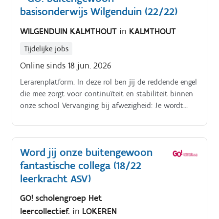
basisonderwijs Wilgenduin (22/22)
WILGENDUIN KALMTHOUT
in
KALMTHOUT
Tijdelijke jobs
Online sinds 18 jun. 2026
Lerarenplatform. In deze rol ben jij de reddende engel
die mee zorgt voor continuïteit en stabiliteit binnen
onze school Vervanging bij afwezigheid: Je wordt
flexibel ingezet om klasopdrachten over te nemen bij
langdurige afwezigheden van collega's binnen de
verschillende types van onze school Ondersteunende
Word jij onze buitengewoon
taak: Zijn er tijdelijk geen collega's afwezig?
fantastische collega (18/22
leerkracht ASV)
GO! scholengroep Het
leercollectief.
in
LOKEREN