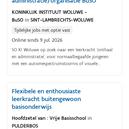
administratie/organisatie BuSO
KONINKLIJK INSTITUUT WOLUWE -
BuSO
in
SINT-LAMBRECHTS-WOLUWE
Tijdelijke jobs met optie vast
Online sinds 9 jul. 2026
SO KI Woluwe op zoek naar een leerkracht ‘onthaal
en administratie’, voor normaalbegaafde jongeren
met een autismespectrumstoornis of visuele
beperking Details van de opdracht. Startdatum: 1
september 2026.
Flexibele en enthousiaste
leerkracht buitengewoon
basisonderwijs
Hoofdzetel van : Vrije Basisschool
in
PULDERBOS