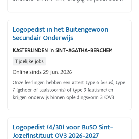
bovenbouw Iemand met een. Een. deeltijdse opdracht
(14/22) ter vervanging van een titularis
Tewerkstelling.
Logopedist in het Buitengewoon
Secundair Onderwijs
KASTERLINDEN
in
SINT-AGATHA-BERCHEM
Tijdelijke jobs
Online sinds 29 jun. 2026
Onze leerlingen hebben een attest type 6 (visus), type
7 (gehoor of taalstoornis) of type 9 (autisme) en
krijgen onderwijs binnen opleidingsvorm 3 (OV3
voorbereiding op tewerkstelling), opleidingsvorm 2
(OV2 voorbereiding op tewerkstelling in een
maatwerkbedrijf) of opleidingsvorm 1 (OV1
Logopedist (4/30) voor BuSO Sint-
voorbereiding op (begeleid) werken en/of een
Jozefinstituut OV3 2026-2027
dagcentrum) Voor het schooljaar 2026 2027 zoeken