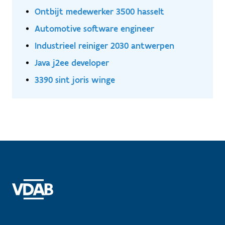
Ontbijt medewerker 3500 hasselt
Automotive software engineer
Industrieel reiniger 2030 antwerpen
Java j2ee developer
3390 sint joris winge