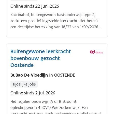
Online sinds 22 jun. 2026
Katrinahof, buitengewoon basisonderwijs type 2,
zoekt een positief ingestelde leerkracht. Het betreft
een deeltijdse betrekking van 18/22 van 1/09/2026
tot 25/01/2027 Je hebt een hart voor onze doelgroep
en weet vanuit de cyclus van handelingsplanning
doelgericht activiteiten te organiseren die de
Buitengewone leerkracht
ontwikkeling van de leerlingen stimuleert Je komt
bovenbouw gezocht
terecht in een multidisciplinair team waar samen
denken en samen doen centraal staan, steeds vanuit
Oostende
een groeigerichte bril met het oog op de brede
BuBao De Vloedlijn
in
OOSTENDE
persoonljkheidsontwikkeling van onze leerlingen Bij
voorkeur heb je ervaring met en kennis over onze
Tijdelijke jobs
buitegewone doelgroep type 2 Je zal deels lesgeven
Online sinds 2 jul. 2026
op onze school in de Van Schoonbekestraat 32, 2018
Antwerpen en deels op locatie lesgeven aan leerlingen
Het regulier onderwijs (A of B stroom);.
die tijdelijk niet naar school gaan en in een
opleidingsvorm 4 (OV4) Wie zoeken wij?. Een
voorziening verblijven.
leerkracht met een. sterk pedagogisch profiel voor de