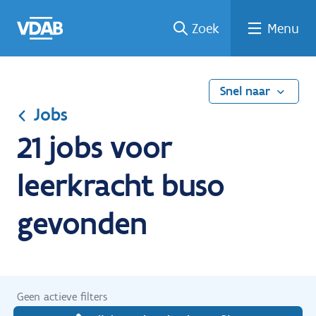
Ga
Vind
Vind
Welke
Terug
Zoek
Menu
naar
een
een
job
naar
de
job
opleiding
past
home
inhoud
bij
mij?
Snel naar
Jobs
21 jobs voor
leerkracht buso
gevonden
Geen actieve filters