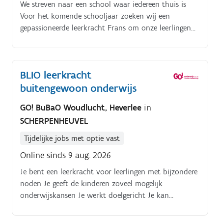
We streven naar een school waar iedereen thuis is
Voor het komende schooljaar zoeken wij een
gepassioneerde leerkracht Frans om onze leerlingen
uit de. eerste graad B stroom (OV4 Type 9) te gidsen
door de basis van de Franse taal Binnen OV4 volgen
de leerlingen het reguliere curriculum (de eindtermen
BLIO leerkracht
van het gewoon onderwijs), maar met de nodige
buitengewoon onderwijs
structuur, aanpassingen en pedagogische omkadering
die zij nodig hebben.
GO! BuBaO Woudlucht, Heverlee
in
SCHERPENHEUVEL
Tijdelijke jobs met optie vast
Online sinds 9 aug. 2026
Je bent een leerkracht voor leerlingen met bijzondere
noden Je geeft de kinderen zoveel mogelijk
onderwijskansen Je werkt doelgericht Je kan
remediëren, differentiëren en zorgen voor uitbreiding
Je vult klassenraden aan voor alle leerlingen waarmee