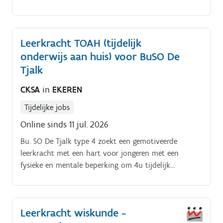
Secundair Onderwijs Sint Elisabeth zoeken wij
enthousiaste leerkrachten.
Leerkracht TOAH (tijdelijk
onderwijs aan huis) voor BuSO De
Tjalk
CKSA
in
EKEREN
Tijdelijke jobs
Online sinds 11 jul. 2026
Bu. SO De Tjalk type 4 zoekt een gemotiveerde
leerkracht met een hart voor jongeren met een
fysieke en mentale beperking om 4u tijdelijk
onderwijs aan huis. (Schoten) te geven (niveau 3de
leerjaar). Je mag rekenen op ondersteuning en input
van je collega's #lesgeveninantwerpen
Leerkracht wiskunde -