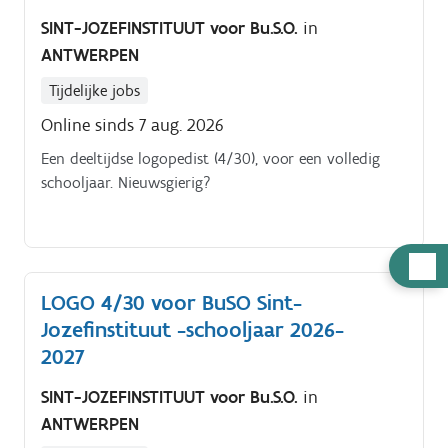
wij een extra logopedist(e) om ons logo team te
SINT-JOZEFINSTITUUT voor Bu.S.O.
in
versterken Het betreft een voltijdse
ANTWERPEN
(vervangings)opdracht in OV2 en OV3 Als logopediste
in onze Bu. SO school werk je met jongeren tussen 13
Tijdelijke jobs
en 21 jaar oud.
Online sinds 7 aug. 2026
Een deeltijdse logopedist (4/30), voor een volledig
schooljaar. Nieuwsgierig?
Hulp
nodig
LOGO 4/30 voor BuSO Sint-
Jozefinstituut -schooljaar 2026-
2027
SINT-JOZEFINSTITUUT voor Bu.S.O.
in
ANTWERPEN