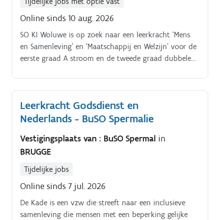
Tijdelijke jobs met optie vast
Online sinds 10 aug. 2026
SO KI Woluwe is op zoek naar een leerkracht ‘Mens
en Samenleving’ en ‘Maatschappij en Welzijn’ voor de
eerste graad A stroom en de tweede graad dubbele
finaliteit, voor normaalbegaafde jongeren met een
visuele beperking (type 6) of
autismespectrumstoornis (type 9) Details van de
Leerkracht Godsdienst en
opdracht. Startdatum: 1 september 2026.
Nederlands - BuSO Spermalie
Vestigingsplaats van : BuSO Spermal
in
BRUGGE
Tijdelijke jobs
Online sinds 7 jul. 2026
De Kade is een vzw die streeft naar een inclusieve
samenleving die mensen met een beperking gelijke