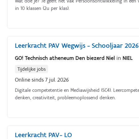
Wat doe je? Je geeft het vak Persoonsontwikkeling in een v
in 10 klassen (2u per klas).
Leerkracht PAV Wegwijs - Schooljaar 2026
GO! Technisch atheneum Den biezerd Niel
in
NIEL
Tijdelijke jobs
Online sinds 7 jul. 2026
Digitale competetentie en Mediawijsheid (SC4). Leercompet
denken, creativiteit, probleemoplossend denken.
Leerkracht PAV- LO