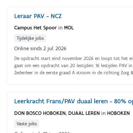
Leraar PAV - NCZ
Campus Het Spoor
in
MOL
Tijdelijke jobs
Online sinds 2 jul. 2026
De opdracht start eind november 2026 en loopt tot het ei
gaat om een opdracht van 20 lestijden: 16 lestijden PAV in 
Zedenleer in de eerste graad A stroom in de richting Zorg 
verschillende onderdelen op, waaronder Nederlands, wiskun
geografische ruimte, artistieke vorming en burgerschap.
Leerkracht Frans/PAV duaal leren - 80% 
DON BOSCO HOBOKEN, DUAAL LEREN
in
HOBOKEN
Vaste jobs