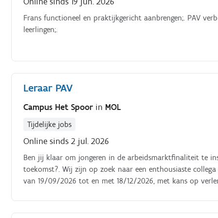
Online sinds 19 jun. 2026
Frans functioneel en praktijkgericht aanbrengen;. PAV ver
leerlingen;.
Leraar PAV
Campus Het Spoor
in
MOL
Tijdelijke jobs
Online sinds 2 jul. 2026
Ben jij klaar om jongeren in de arbeidsmarktfinaliteit te 
toekomst?. Wij zijn op zoek naar een enthousiaste colleg
van 19/09/2026 tot en met 18/12/2026, met kans op verleng
arbeidsmarktfinaliteit binnen de richtingen Datacommunicati
Onderhoudsmechanica auto, inclusief de duale trajecten.