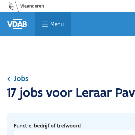
Ga
Vind
Vind
Welke
Terug
naar
een
een
job
naar
de
job
opleiding
past
home
Menu
inhoud
bij
mij?
Jobs
17 jobs voor Leraar Pa
Functie, bedrijf of trefwoord