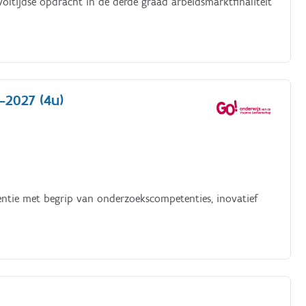
oltijdse opdracht in de derde graad arbeidsmarktfinaliteit
-2027 (4u)
entie met begrip van onderzoekscompetenties, inovatief