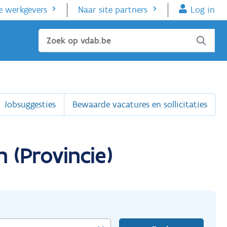
e werkgevers
Naar site partners
Log in
Sluiten
Jobsuggesties
Bewaarde vacatures en sollicitaties
 (Provincie)