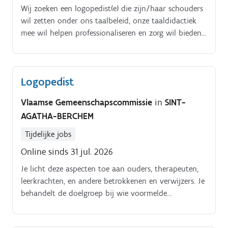
Wij zoeken een logopedist(e) die zijn/haar schouders
wil zetten onder ons taalbeleid, onze taaldidactiek
mee wil helpen professionaliseren en zorg wil bieden
aan leerlingen met een taal- en/of leerproblematiek.
Logopedist
Vlaamse Gemeenschapscommissie
in
SINT-
AGATHA-BERCHEM
Tijdelijke jobs
Online sinds 31 jul. 2026
Je licht deze aspecten toe aan ouders, therapeuten,
leerkrachten, en andere betrokkenen en verwijzers. Je
behandelt de doelgroep bij wie voormelde
problematieken werden gediagnosticeerd.