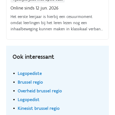
in onze Bu. SO school werk je met jongeren tussen 13
Online sinds 12 jun. 2026
en 21 jaar oud.
Het eerste leerjaar is hierbij een cesuurmoment
omdat leerlingen bij het leren lezen nog een
inhaalbeweging kunnen maken in klassikaal verband.
Via een eenvoudige taalscreening wordt nagegaan
welke kinderen extra ondersteuning nodig hebben.
Ook interessant
Logopediste
Brussel regio
Overheid brussel regio
Logopedist
Kinesist brussel regio