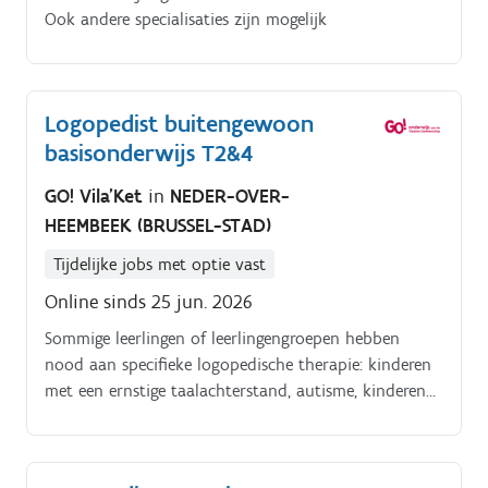
Ook andere specialisaties zijn mogelijk
Logopedist buitengewoon
basisonderwijs T2&4
GO! Vila'Ket
in
NEDER-OVER-
HEEMBEEK (BRUSSEL-STAD)
Tijdelijke jobs met optie vast
Online sinds 25 jun. 2026
Sommige leerlingen of leerlingengroepen hebben
nood aan specifieke logopedische therapie: kinderen
met een ernstige taalachterstand, autisme, kinderen
met een nood aan ondersteunende hulpmiddelen,
anderstaligen en non verbale kinderen. De
logopedisten gaan ook in op de hulpvraag van de