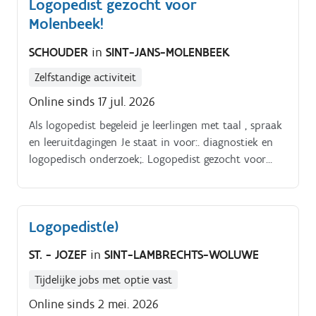
Logopedist gezocht voor
leerkrachten, coachen de leerkrachten waar nodig en
Molenbeek!
bewaken het vakoverschrijdende en functionele
aspect op vlak van taalstimulatie, communicatieve
SCHOUDER
in
SINT-JANS-MOLENBEEK
vaardigheden, SMOG en maatschappelijk lezen In
overleg met de leerkracht wordt er bepaald wanneer
Zelfstandige activiteit
de logopedist in de klas komt om klassikale logo te
Online sinds 17 jul. 2026
geven, klasondersteunend of geïntegreerd te werken,
deelgroepen te behandelen of individuele therapie te
Als logopedist begeleid je leerlingen met taal , spraak
geven.
en leeruitdagingen Je staat in voor:. diagnostiek en
logopedisch onderzoek;. Logopedist gezocht voor
Molenbeek!. Wil jij écht een verschil maken voor
kinderen die jouw hulp hard nodig hebben?.
Logopedist(e)
ST. - JOZEF
in
SINT-LAMBRECHTS-WOLUWE
Tijdelijke jobs met optie vast
Online sinds 2 mei. 2026