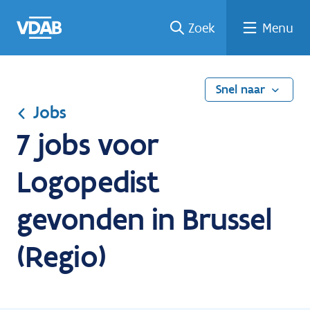
Ga
Vind
Vind
Welke
Terug
Zoek
Menu
naar
een
een
job
naar
de
job
opleiding
past
home
inhoud
bij
mij?
Snel naar
Jobs
7 jobs voor
Logopedist
gevonden in Brussel
(Regio)