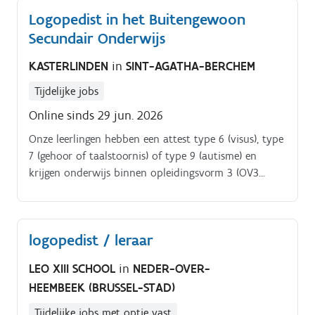
Logopedist in het Buitengewoon
Secundair Onderwijs
KASTERLINDEN
in
SINT-AGATHA-BERCHEM
Tijdelijke jobs
Online sinds 29 jun. 2026
Onze leerlingen hebben een attest type 6 (visus), type
7 (gehoor of taalstoornis) of type 9 (autisme) en
krijgen onderwijs binnen opleidingsvorm 3 (OV3
voorbereiding op tewerkstelling), opleidingsvorm 2
(OV2 voorbereiding op tewerkstelling in een
maatwerkbedrijf) of opleidingsvorm 1 (OV1
logopedist / leraar
voorbereiding op (begeleid) werken en/of een
dagcentrum) Voor het schooljaar 2026 2027 zoeken
LEO XIII SCHOOL
in
NEDER-OVER-
wij een extra logopedist(e) om ons logo team te
HEEMBEEK (BRUSSEL-STAD)
versterken Het betreft een voltijdse
(vervangings)opdracht in OV2 en OV3 Als logopediste
Tijdelijke jobs met optie vast