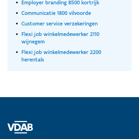
Employer branding 8500 kortrijk
Communicatie 1800 vilvoorde
Customer service verzekeringen
Flexi job winkelmedewerker 2110
wijnegem
Flexi job winkelmedewerker 2200
herentals