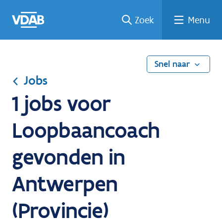
Ga
Vind
Vind
Welke
Terug
Zoek
Menu
naar
een
een
job
naar
de
job
opleiding
past
home
inhoud
bij
mij?
Snel naar
Jobs
1 jobs voor
Loopbaancoach
gevonden in
Antwerpen
(Provincie)