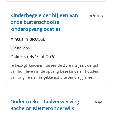
hulpverlening, IT HR en managementfuncties, help
ons helpen en maak er je job van!
Kinderbegeleider bij een van
onze buitenschoolse
kinderopvanglocaties
Mintus
in
BRUGGE
Vaste jobs
Online sinds 17 jul. 2026
Je bezorgt kinderen, tussen de 2.5 en 12 jaar, de tijd
van hun leven in de opvang Deze kinderen houden
van originele en te gekke activiteiten die jij mee
uitdenkt, – werkt en stiekem dolgraag meespeelt Je
biedt hen hierin voldoende uitdaging en stimuleert
ze in hun zelfontwikkeling die ze op hun eigen
Onderzoeker Taalverwerving
tempo ontplooien Je werkt nauw samen met jouw
Bachelor Kleuteronderwijs
teamgenoten en je brengt hen steeds op de hoogte