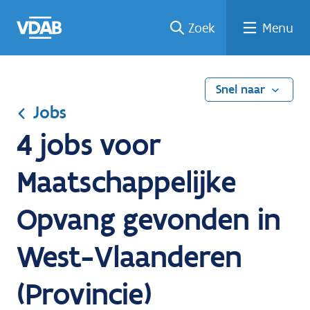
Ga
Vind
Vind
Welke
Terug
Zoek
Menu
naar
een
een
job
naar
de
job
opleiding
past
home
inhoud
bij
mij?
Snel naar
Jobs
4 jobs voor
Maatschappelijke
Opvang gevonden in
West-Vlaanderen
(Provincie)