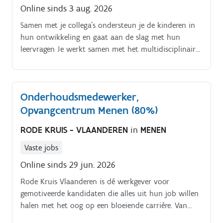
Online sinds 3 aug. 2026
Samen met je collega’s ondersteun je de kinderen in
hun ontwikkeling en gaat aan de slag met hun
leervragen Je werkt samen met het multidisciplinair
team om de kinderen en hun context optimaal te
ondersteunen Je bent verantwoordelijk voor de
praktische organisatie binnen de leefgroep Je zet in
Onderhoudsmedewerker,
op een positief en veilig leefklimaat. ·. Je hebt oog
Opvangcentrum Menen (80%)
voor de kinderen hun noden en krachten Je helpt de
kinderen in het leren omgaan met onrust Je werkt
RODE KRUIS - VLAANDEREN
in
MENEN
hierbij preventief Je maakt eveneens deel uit van het
weekendteam en ondersteunt de kinderen die tijdens
Vaste jobs
het weekend specifieke noden hebben.
Online sinds 29 jun. 2026
Rode Kruis Vlaanderen is dé werkgever voor
gemotiveerde kandidaten die alles uit hun job willen
halen met het oog op een bloeiende carrière. Van
jobs in verpleegkunde en labo's, sociale