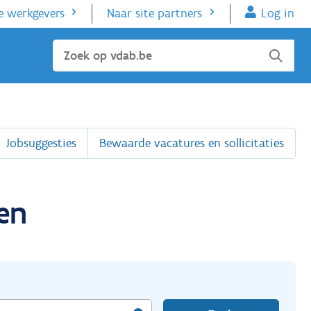
e werkgevers
Naar site partners
Log in
Sluiten
Jobsuggesties
Bewaarde vacatures en sollicitaties
en