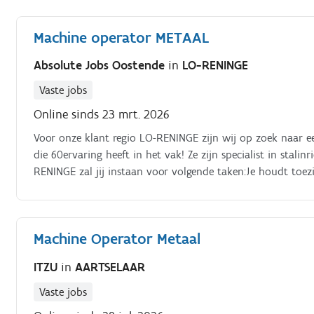
Machine operator METAAL
Absolute Jobs Oostende
in
LO-RENINGE
Vaste jobs
Online sinds 23 mrt. 2026
Voor onze klant regio LO-RENINGE zijn wij op zoek naar e
die 60ervaring heeft in het vak! Ze zijn specialist in sta
RENINGE zal jij instaan voor volgende taken:Je houdt toezi
machine dien je niet zelf te programmeren;Je legt de metal
buizen plooien;Je bent verantwoordelijk voor het eindprodu
Machine Operator Metaal
ITZU
in
AARTSELAAR
Vaste jobs