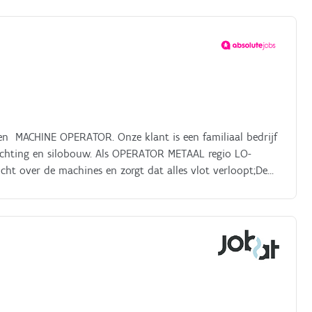
en MACHINE OPERATOR. Onze klant is een familiaal bedrijf
linrichting en silobouw. Als OPERATOR METAAL regio LO-
cht over de machines en zorgt dat alles vlot verloopt;De
en buizen correct in de machine, de machine zal zelf de
ct, je voert dus ook kwaliteitscontroles uit.