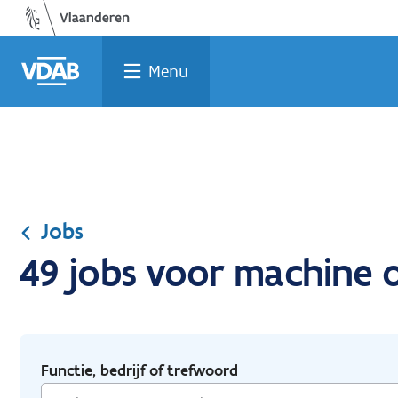
Ga
Vind
Vind
Welke
Terug
naar
een
een
job
naar
de
job
opleiding
past
home
Menu
inhoud
bij
mij?
Jobs
49 jobs voor machine 
Functie, bedrijf of trefwoord