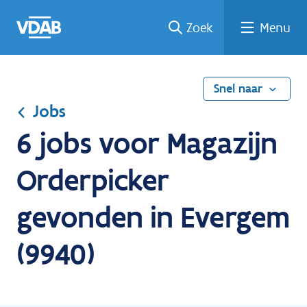
Ga
Vind
Vind
Welke
Terug
Zoek
Menu
naar
een
een
job
naar
de
job
opleiding
past
home
inhoud
bij
mij?
Snel naar
Jobs
6 jobs voor Magazijn
Orderpicker
gevonden in Evergem
(9940)