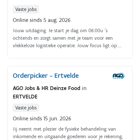
Vaste jobs
Online sinds 5 aug. 2026
Jouw uitdaging. Je start je dag om 06:00u 's
ochtends en zorgt samen met je team voor een
vlekkeloze logistieke operatie. Jouw focus ligt op:.
Het efficiënt picken van orders met een scherp oog
voor kwaliteit Het uitvoeren van diverse reachtruck-
werkzaamheden (ervaring is essentieel) Bijdragen aan
Orderpicker - Ertvelde
een georganiseerd en vlot draaiend magazijn
AGO Jobs & HR Deinze Food
in
ERTVELDE
Vaste jobs
Online sinds 15 jun. 2026
Jij neemt met plezier de fysieke behandeling van
inkomende en uitgaande goederen voor je rekening,