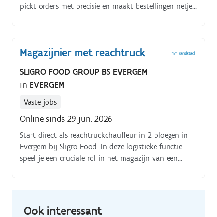
pickt orders met precisie en maakt bestellingen netjes
verzendklaar. Je stelt klantspecifieke paletten samen
met bakken, vaten en POS materiaal en schakelt
daarbij vlot met de commerciële binnendienst (want
Magazijnier met reachtruck
samenwerken smaakt altijd beter).
SLIGRO FOOD GROUP BS EVERGEM
in
EVERGEM
Vaste jobs
Online sinds 29 jun. 2026
Start direct als reachtruckchauffeur in 2 ploegen in
Evergem bij Sligro Food. In deze logistieke functie
speel je een cruciale rol in het magazijn van een
toonaangevende horeca groothandel. VG.458/BUOSAP
Ook interessant