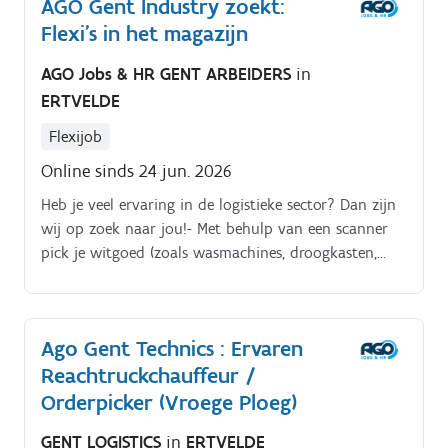
AGO Gent Industry zoekt:
Flexi's in het magazijn
AGO Jobs & HR GENT ARBEIDERS
in
ERTVELDE
Flexijob
Online sinds 24 jun. 2026
Heb je veel ervaring in de logistieke sector? Dan zijn
wij op zoek naar jou!- Met behulp van een scanner
pick je witgoed (zoals wasmachines, droogkasten,
ijskasten, telefonie,)- Laden en lossen van
vrachtwagens- Labelen, gegevens invoeren in de pc,
inscannen en etiketten afdrukken
Ago Gent Technics : Ervaren
Reachtruckchauffeur /
Orderpicker (Vroege Ploeg)
GENT LOGISTICS
in
ERTVELDE