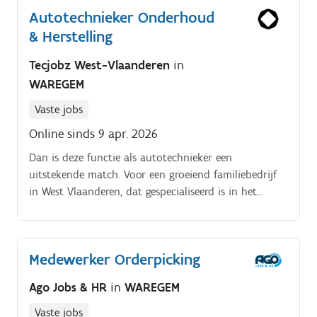
Autotechnieker Onderhoud
& Herstelling
Tecjobz West-Vlaanderen
in
WAREGEM
Vaste jobs
Online sinds 9 apr. 2026
Dan is deze functie als autotechnieker een
uitstekende match. Voor een groeiend familiebedrijf
in West Vlaanderen, dat gespecialiseerd is in het
onderhoud en de herstelling van personen en
bedrijfswagens, zoeken we een vakbekwame
technieker met oog voor detail, veiligheid en
Medewerker Orderpicking
klanttevredenheid.
Ago Jobs & HR
in
WAREGEM
Vaste jobs