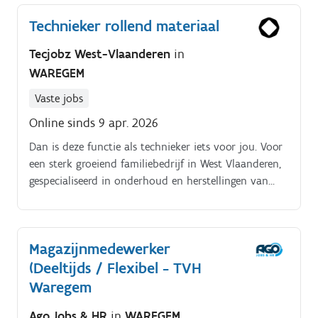
Technieker rollend materiaal
Tecjobz West-Vlaanderen
in
WAREGEM
Vaste jobs
Online sinds 9 apr. 2026
Dan is deze functie als technieker iets voor jou. Voor
een sterk groeiend familiebedrijf in West Vlaanderen,
gespecialiseerd in onderhoud en herstellingen van
rollend materieel, zoeken we een gemotiveerde
technieker met een scherp oog voor kwaliteit en
veiligheid.
Magazijnmedewerker
(Deeltijds / Flexibel - TVH
Waregem
Ago Jobs & HR
in
WAREGEM