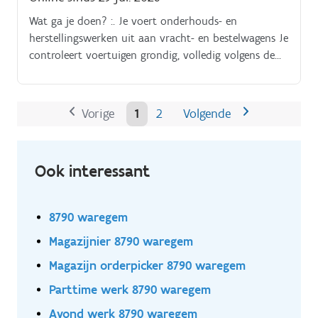
Wat ga je doen? :. Je voert onderhouds- en
herstellingswerken uit aan vracht- en bestelwagens Je
controleert voertuigen grondig, volledig volgens de
richtlijnen van Mercedes-Benz en Ghistelinck Je stelt
diagnoses bij technische of elektronische storingen Je
werkt nauwkeurig en kwaliteitsgericht, met respect
Vorige
1
2
Volgende
voor procedures en veiligheidsvoorschriften Je
overlegt met je brigadier en
werkplaatsverantwoordelijke wanneer je advies nodig
Ook interessant
hebt of beslissingen moet afstemmen Je informeert
hen proactief over je voortgang en acties
8790 waregem
Magazijnier 8790 waregem
Magazijn orderpicker 8790 waregem
Parttime werk 8790 waregem
Avond werk 8790 waregem