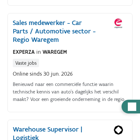
In deze rol sta je in voor diverse controles en
herstellingen, steeds volgens de richtlijnen Je kan
rekenen op de steun van je ervaren brigadier en
Sales medewerker - Car
werkplaatsoverste voor advies, en je houdt hen op
Parts / Automotive sector -
de hoogte van de uitgevoerde werkzaamheden.
Regio Waregem
EXPERZA
in
WAREGEM
Vaste jobs
Online sinds 30 jun. 2026
Benieuwd naar een commerciële functie waarin
technische kennis van auto's dagelijks het verschil
maakt? Voor een groeiende onderneming in de regio
Hulp
Zulte zoeken we een Sales medewerker Car Parts die
nodig
klanten professioneel begeleidt bij de aankoop van
auto onderdelen.
Warehouse Supervisor |
Logistiek