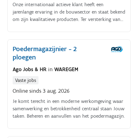
Onze internationaal actieve klant heeft een
jarenlange ervaring in de bouwsector en staat bekend
om zijn kwalitatieve producten. Ter versterking van
het team zijn we op zoek naar een heftruckchauffeur
die inzicht wil krijgen in het productieproces en
verantwoordelijk wil zijn voor de bevoorrading van
Poedermagazijnier - 2
de productieafdelingen.
ploegen
Ago Jobs & HR
in
WAREGEM
Vaste jobs
Online sinds 3 aug. 2026
Je komt terecht in een moderne werkomgeving waar
samenwerking en betrokkenheid centraal staan Jouw
taken. Beheren en aanvullen van het poedermagazijn.