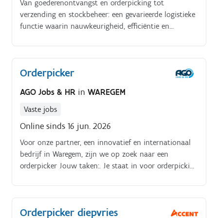
Van goederenontvangst en orderpicking tot
verzending en stockbeheer: een gevarieerde logistieke
functie waarin nauwkeurigheid, efficiëntie en
samenwerking centraal staan. Dankzij een goed
georganiseerd magazijn ontvangen klanten steeds de
juiste onderdelen op het juiste moment.
Orderpicker
AGO Jobs & HR
in
WAREGEM
Vaste jobs
Online sinds 16 jun. 2026
Voor onze partner, een innovatief en internationaal
bedrijf in Waregem, zijn we op zoek naar een
orderpicker Jouw taken:. Je staat in voor orderpicking
van (langwerpige) goederen voor zowel interne als
externe klanten.
Orderpicker diepvries