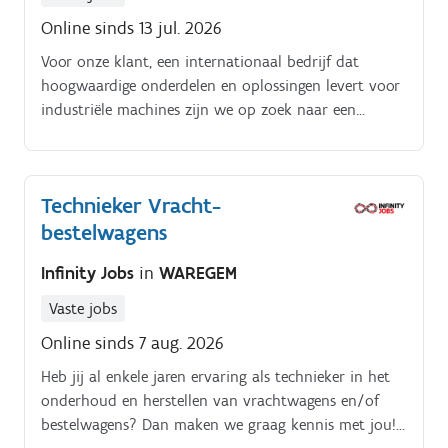
Online sinds 13 jul. 2026
Voor onze klant, een internationaal bedrijf dat
hoogwaardige onderdelen en oplossingen levert voor
industriële machines zijn we op zoek naar een
Medewerker Orderpicking Je komt terecht in een
dynamische omgeving waar je bijdraagt aan het
soepel laten verlopen van het logistieke proces en
Technieker Vracht-
werkt mee aan het succes van het team Jouw taken:.
bestelwagens
Orderpicken van kleine onderdelen aan de picktafel.
Infinity Jobs
in
WAREGEM
Vaste jobs
Online sinds 7 aug. 2026
Heb jij al enkele jaren ervaring als technieker in het
onderhoud en herstellen van vrachtwagens en/of
bestelwagens? Dan maken we graag kennis met jou!.