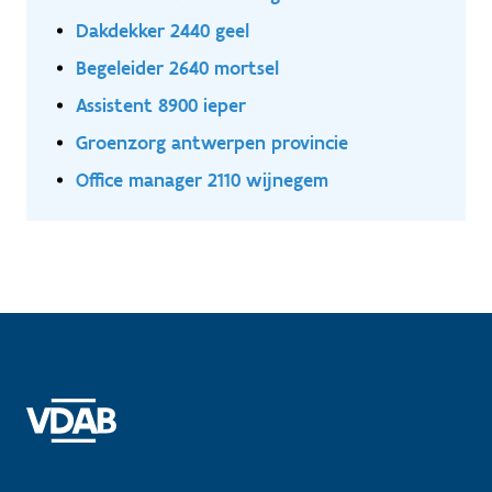
Dakdekker 2440 geel
Begeleider 2640 mortsel
Assistent 8900 ieper
Groenzorg antwerpen provincie
Office manager 2110 wijnegem