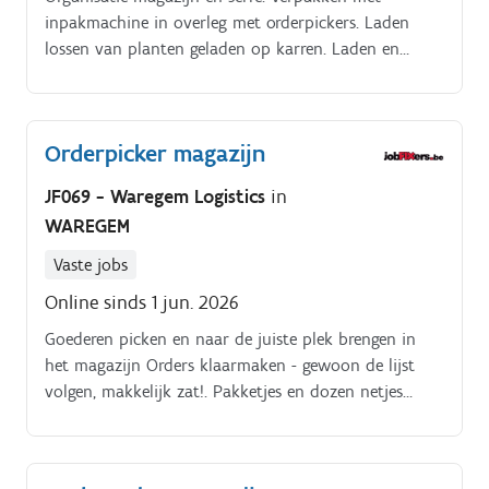
inpakmachine in overleg met orderpickers. Laden
lossen van planten geladen op karren. Laden en
lossen van paletten met heftruck.
Orderpicker magazijn
JF069 - Waregem Logistics
in
WAREGEM
Vaste jobs
Online sinds 1 jun. 2026
Goederen picken en naar de juiste plek brengen in
het magazijn Orders klaarmaken - gewoon de lijst
volgen, makkelijk zat!. Pakketjes en dozen netjes
samenzetten voor verzending Goederen op de juiste
plaats zetten in het magazijn Je werkplek proper
houden - opruimen na het werk