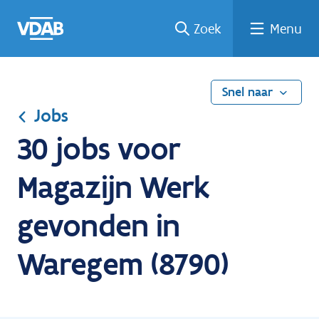
Ga
Vind
Vind
Welke
Terug
Zoek
Menu
naar
een
een
job
naar
de
job
opleiding
past
home
inhoud
bij
mij?
Snel naar
Jobs
30 jobs voor
Magazijn Werk
gevonden in
Waregem (8790)