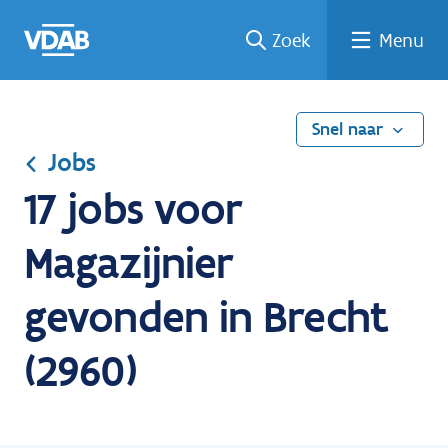
Ga
Vind
Vind
Welke
Terug
Zoek
Menu
naar
een
een
job
naar
de
job
opleiding
past
home
inhoud
bij
mij?
Snel naar
Jobs
17 jobs voor
Magazijnier
gevonden in Brecht
(2960)