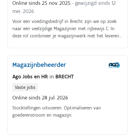
Online sinds 25 nov. 2025
- gewijzigd sinds 12
beschadigingen Je ontvangt leveringen van
mei. 2026
leveranciers en kijkt na of deze overeenkomen met de
bestelling Werk je nauw samen met de technisch
Voor een voedingsbedrijf in Brecht zijn we op zoek
bediende voor de administratieve opvolging van
naar een veelzijdige Magazijnier met rijbewijs C. In
bestellingen, leveringen en voorraden Je draagt mee
deze rol combineer je magazijnwerk met het leveren
zorg voor een ordelijk en net magazijn en verzorgde
van bestellingen als chauffeur.
werkplaatsen Voer je preventief onderhoud en
herstellingen uit aan elektrische, hydraulische en
Magazijnbeheerder
pneumatische machines Je spoort technische
storingen op en zorgt ervoor dat machines en
Ago Jobs en HR
in
BRECHT
gereedschappen optimaal blijven functioneren Volg je
de wettelijke keuringen van machines en materialen
Vaste jobs
correct op Je bedient regelmatig de heftruck voor
Online sinds 28 jul. 2026
interne verplaatsingen
Stocktellingen uitvoeren. Optimaliseren van
goederenstroom en magazijn.