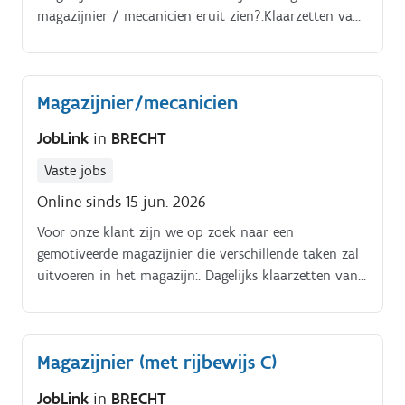
magazijnier / mecanicien eruit zien?:Klaarzetten van
het interne bestelde materiaal, gereedschap,
grondstoffen, machines, voor je collega’s.
Magazijnier/mecanicien
JobLink
in
BRECHT
Vaste jobs
Online sinds 15 jun. 2026
Voor onze klant zijn we op zoek naar een
gemotiveerde magazijnier die verschillende taken zal
uitvoeren in het magazijn:. Dagelijks klaarzetten van
intern besteld materiaal, gereedschap, grondstoffen,
machines, enzovoort voor collega’s Nazicht doen van
de staat van teruggebracht materiaal en eventuele
Magazijnier (met rijbewijs C)
schade herstellen In ontvangst nemen van geleverde
goederen en materiaal van leveranciers, en
JobLink
in
BRECHT