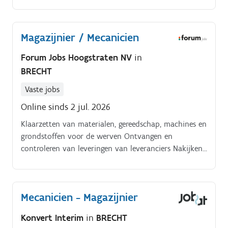
klaarzetten voor de ploegen.
Magazijnier / Mecanicien
Forum Jobs Hoogstraten NV
in
BRECHT
Vaste jobs
Online sinds 2 jul. 2026
Klaarzetten van materialen, gereedschap, machines en
grondstoffen voor de werven Ontvangen en
controleren van leveringen van leveranciers Nakijken
en herstellen van teruggebracht materiaal
Onderhouden en herstellen van machines en
gereedschappen (elektrisch, hydraulisch en
Mecanicien - Magazijnier
pneumatisch) Heftruckwerk en logistieke
ondersteuning Samenwerken met de technische
Konvert Interim
in
BRECHT
dienst voor administratie van bestellingen en