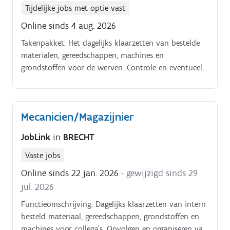
voorraadbeheer Zorgen voor orde, netheid en
Tijdelijke jobs met optie vast
veiligheid in het magazijn en de werkplaatsen.
Online sinds 4 aug. 2026
Takenpakket: Het dagelijks klaarzetten van bestelde
materialen, gereedschappen, machines en
grondstoffen voor de werven. Controle en eventueel
herstel van teruggebracht materiaal. Heftruckwerk
behoort eveneens tot jouw takenpakket.
Mecanicien/Magazijnier
JobLink
in
BRECHT
Vaste jobs
Online sinds 22 jan. 2026
- gewijzigd sinds 29
jul. 2026
Functieomschrijving. Dagelijks klaarzetten van intern
besteld materiaal, gereedschappen, grondstoffen en
machines voor collega’s. Opvolgen en organiseren van