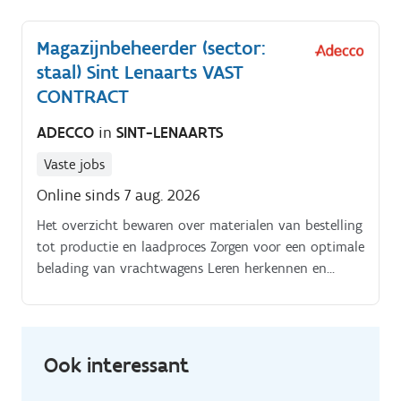
Magazijnbeheerder (sector:
staal) Sint Lenaarts VAST
CONTRACT
ADECCO
in
SINT-LENAARTS
Vaste jobs
Online sinds 7 aug. 2026
Het overzicht bewaren over materialen van bestelling
tot productie en laadproces Zorgen voor een optimale
belading van vrachtwagens Leren herkennen en
beheren van een zeer divers assortiment (geen
barcodesysteem). Stocktellingen en
voorraadopvolging uitvoeren Optimaliseren van
goederenstroom en magazijn.
Ook interessant