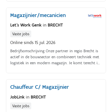
teruggebracht materiaal en herstelt eventuele schade.
Magazijnier/mecanicien
Let's Work Genk
in
BRECHT
Vaste jobs
Online sinds 15 jul. 2026
Bedrijfsomschrijving Onze partner in regio Brecht is
actief in de bouwsector en combineert techniek met
logistiek in een modern magazijn. Je komt terecht in
een jong en dynamisch bedrijf met een familiale
werksfeer, waar samenwerking, kwaliteit en een
hands-on mentaliteit centraal staan. Als
Chauffeur C/ Magazijnier
magazijnier/mecanicien combineer je logistieke taken
met het onderhoud van machines en gereedschappen
JobLink
in
BRECHT
Je zet dagelijks materialen, gereedschappen en
machines klaar voor je collega's Controleer je
Vaste jobs
teruggebrachte materialen en herstel je eventuele