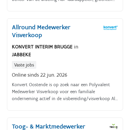
en fruit).
Allround Medewerker
Visverkoop
KONVERT INTERIM BRUGGE
in
JABBEKE
Vaste jobs
Online sinds 22 jun. 2026
Konvert Oostende is op zoek naar een Polyvalent
Medewerker Visverkoop voor een familiale
onderneming actief in de visbereiding/visverkoop Als
Allround Medewerker krijg je een divers en uitgebreid
takenpakket;. Enerzijds sta je in voor het
voorbereiden van de visverkoop.
Toog- & Marktmedewerker