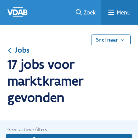
Ga
Vind
Vind
Welke
Terug
Zoek
Menu
naar
een
een
job
naar
de
job
opleiding
past
home
inhoud
bij
mij?
Snel naar
Jobs
17 jobs voor
marktkramer
gevonden
Geen actieve filters