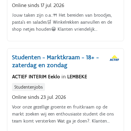
Online sinds 17 jul. 2026
Jouw taken zijn o.a.:🍴 Het bereiden van broodjes,
pasta’s en salades🛒 Winkelrekken aanvullen en de
shop netjes houden😀 Klanten vriendelijk
verwelkomen en afrekenen aan de kassa💪 Samen
met je collega’s de winkel laten draaien
Studenten - Marktkraam - 18+ -
zaterdag en zondag
ACTIEF INTERIM Eeklo
in
LEMBEKE
Studentenjobs
Online sinds 23 jul. 2026
Voor onze gezellige groente en fruitkraam op de
markt zoeken wij een enthousiaste student die ons
team komt versterken Wat ga je doen?. Klanten
helpen en producten verkopen.