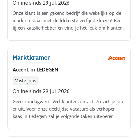
Online sinds 29 jul. 2026
Onze klant is een gekend bedrijf die wekelijks op de
markten staat met de lekkerste verfijnde kazen! Ben
jij een kaasliefhebber en vind je het leuk om klanten
blij te maken met overheerlijke kazen? Geen
zondagwerk. Veel klantencontact.
Marktkramer
Accent
in
LEDEGEM
Vaste jobs
Online sinds 29 jul. 2026
Geen zondagwerk. Veel klantencontact. Zo ziet je job
er uit. Voor onze deeltijdse vacature als verkoper
kaas in Ledegem zal je volgende taken uitvoeren:
Klanten adviseren en informeren over ons uitgebreide
kaasassortiment op een spontane manier.