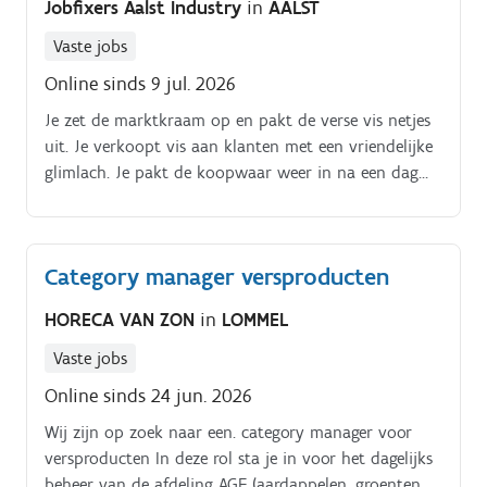
Jobfixers Aalst Industry
in
AALST
Vaste jobs
Online sinds 9 jul. 2026
Je zet de marktkraam op en pakt de verse vis netjes
uit. Je verkoopt vis aan klanten met een vriendelijke
glimlach. Je pakt de koopwaar weer in na een dag
vol tevreden klanten. Je zorgt ervoor dat alles netjes
en hygiënisch blijft.
Category manager versproducten
HORECA VAN ZON
in
LOMMEL
Vaste jobs
Online sinds 24 jun. 2026
Wij zijn op zoek naar een. category manager voor
versproducten In deze rol sta je in voor het dagelijks
beheer van de afdeling AGF (aardappelen, groenten