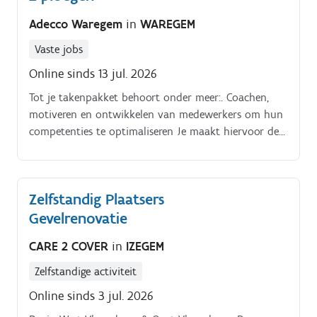
Adecco Waregem
in
WAREGEM
Vaste jobs
Online sinds 13 jul. 2026
Tot je takenpakket behoort onder meer:. Coachen,
motiveren en ontwikkelen van medewerkers om hun
competenties te optimaliseren Je maakt hiervoor de
nodige documentatie aan, volgt hun
opleidingstraject op Je rapporteert hierover aan de
Teamleader en werkt nauw samen met de Trainer
Zelfstandig Plaatsers
Coördinator Stimuleren van een goede samenwerking,
Gevelrenovatie
zowel binnen het team als met andere
teams/afdelingen zodat er een positief werkklimaat
CARE 2 COVER
in
IZEGEM
heerst dat past binnen de TVH waarden en We are
One filosofie Bij afwezigheid van de teamleader
Zelfstandige activiteit
aanspreekpunt zijn voor medewerkers en bereikbaar
Online sinds 3 jul. 2026
zijn voor operationele problemen.