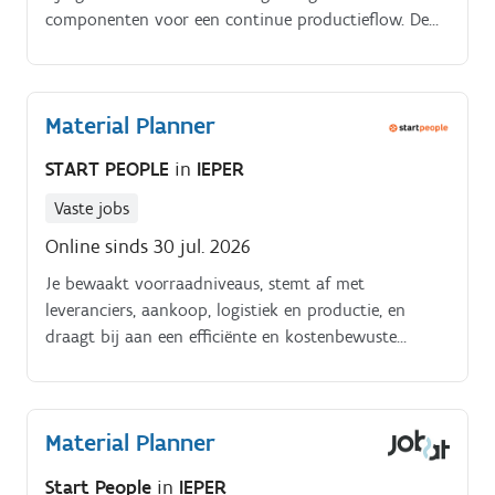
componenten voor een continue productieflow. De
voorraadstrategie bepalen voor diverse
productsegmenten binnen jouw uitgebreide
materialenportefeuille.
Material Planner
START PEOPLE
in
IEPER
Vaste jobs
Online sinds 30 jul. 2026
Je bewaakt voorraadniveaus, stemt af met
leveranciers, aankoop, logistiek en productie, en
draagt bij aan een efficiënte en kostenbewuste
supply chain Jouw takenpakket:. Opstellen en
opvolgen van materiaalplanningen op basis van
productiebehoeften en forecasts;.
Material Planner
Start People
in
IEPER