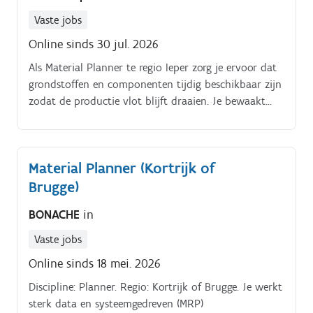
Vaste jobs
Online sinds 30 jul. 2026
Als Material Planner te regio Ieper zorg je ervoor dat
grondstoffen en componenten tijdig beschikbaar zijn
zodat de productie vlot blijft draaien. Je bewaakt
voorraadniveaus, stemt af met leveranciers, aankoop,
logistiek en productie, en draagt bij aan een
efficiënte en kostenbewuste supply chain.
Material Planner (Kortrijk of
Brugge)
BONACHE
in
Vaste jobs
Online sinds 18 mei. 2026
Discipline: Planner. Regio: Kortrijk of Brugge. Je werkt
sterk data en systeemgedreven (MRP)