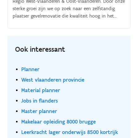
Regio West-Vlaanderen & Oost-Vlaanderen. Door onze
sterke groei zijn we op zoek naar een zelfstandig
plaatser gevelrenovatie die kwaliteit hoog in het
vaandel draagt Heb je ervaring met gevelwerken en
lever je graag vakwerk af? Dan zijn wij op zoek naar
jou Jouw taken. Uitvoeren van gevelrenovaties
Plaatsen van gevelisolatie Uitvoeren van
Ook interessant
vochtbestrijdingswerken Zorgen voor een kwalitatieve
en nette afwerking Correct communiceren met de
projectleider en de planning
Planner
West vlaanderen provincie
Material planner
Jobs in flanders
Master planner
Makelaar opleiding 8000 brugge
Leerkracht lager onderwijs 8500 kortrijk