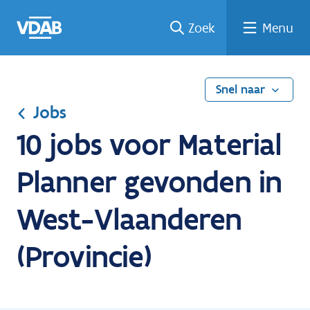
Ga
Vind
Vind
Welke
Terug
Zoek
Menu
naar
een
een
job
naar
de
job
opleiding
past
home
inhoud
bij
mij?
Snel naar
Jobs
10 jobs voor Material
Planner gevonden in
West-Vlaanderen
(Provincie)