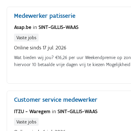
problemen;het onderhouden van telefonisch en schriftelij
van klantendossiers;het opbouwen en onderhouden van du
Medewerker patisserie
administratieve gegevens in het ERP systeem.
Asap.be
in
SINT-GILLIS-WAAS
Vaste jobs
Online sinds 17 jul. 2026
Wat bieden wij jou? €16,26 per uur Weekendpremie op zond
hiervoor 10 betaalde vrije dagen vrij te kiezen Mogelijkhe
Customer service medewerker
ITZU - Waregem
in
SINT-GILLIS-WAAS
Vaste jobs