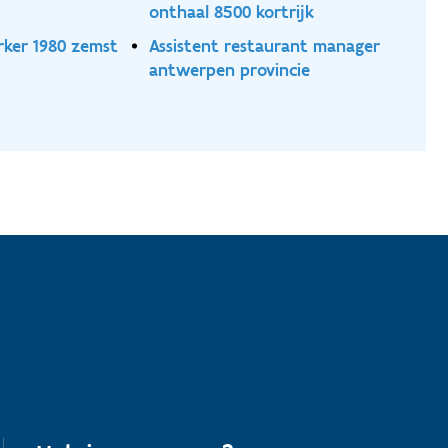
onthaal 8500 kortrijk
rker 1980 zemst
Assistent restaurant manager
antwerpen provincie