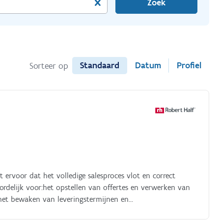
Zoek
Standaard
Datum
Profiel
Sorteer op
 ervoor dat het volledige salesproces vlot en correct
rdelijk voor:het opstellen van offertes en verwerken van
;het bewaken van leveringstermijnen en
nken over gepaste oplossingen bij vragen of