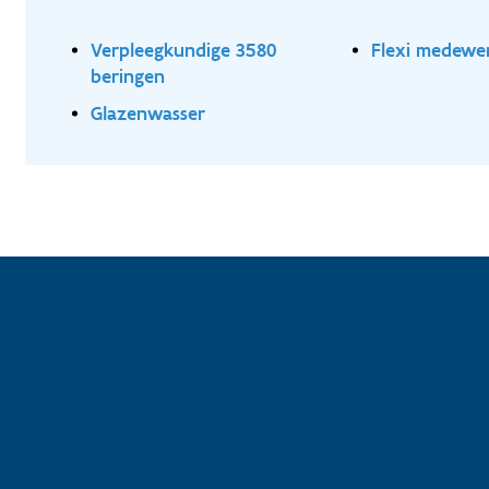
Verpleegkundige 3580
Flexi medewe
beringen
Glazenwasser