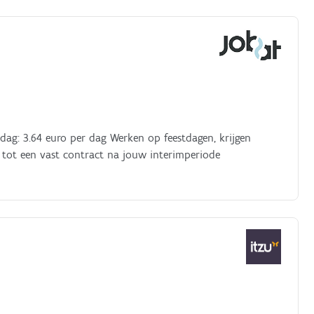
k contact met klanten;het nauwkeurig beheren en opvolgen
urzame klantenrelaties;het correct verwerken van
ag: 3.64 euro per dag Werken op feestdagen, krijgen
id tot een vast contract na jouw interimperiode