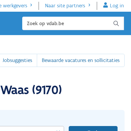
e werkgevers
Naar site partners
Log in
Sluiten
Jobsuggesties
Bewaarde vacatures en sollicitaties
 Waas (9170)