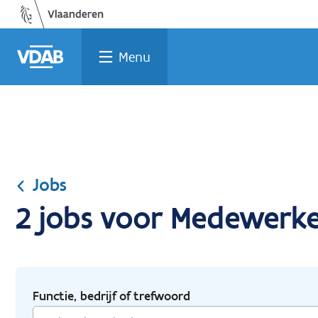
Ga
Vind
Vind
Welke
Terug
naar
een
een
job
naar
de
job
opleiding
past
home
Menu
inhoud
bij
mij?
Jobs
2 jobs voor Medewerke
Functie, bedrijf of trefwoord