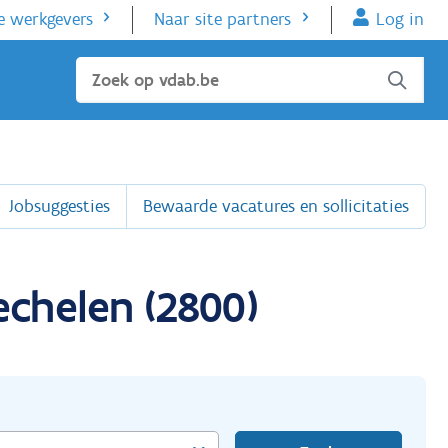
e werkgevers
Naar site partners
Log in
Sluiten
Jobsuggesties
Bewaarde vacatures en sollicitaties
chelen (2800)