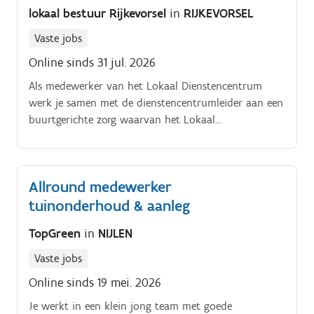
lokaal bestuur Rijkevorsel
in
RIJKEVORSEL
Vaste jobs
Online sinds 31 jul. 2026
Als medewerker van het Lokaal Dienstencentrum
werk je samen met de dienstencentrumleider aan een
buurtgerichte zorg waarvan het Lokaal
Dienstencentrum Kleine Prinsen (LDC) deel uitmaakt
Je staat in voor de administratieve en logistieke
ondersteuning van het LDC. Je begeleidt mee
Allround medewerker
activiteiten, je ondersteunt vrijwilligers en springt bij
tuinonderhoud & aanleg
waar nodig. Je geeft de wekelijkse sessie ‘sport voor
senioren’ georganiseerd vanuit het lokaal bestuur.
TopGreen
in
NIJLEN
Vaste jobs
Online sinds 19 mei. 2026
Je werkt in een klein jong team met goede