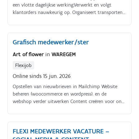
een vlotte dagelijkse werking:Verwerkt en volgt
klantorders nauwkeurig op. Organiseert transporten
en onderhoudt contact met transportpartners.
Grafisch medewerker/ster
Art of flower
in
WAREGEM
Flexijob
Online sinds 15 jun. 2026
Opstellen van nieuwbrieven in Mailchimp Website
beheren (woocommerce en wordpress). en de
webshop verder uitwerken Content creëren voor onze
socials, en de verkoop via deze kanalen op punt
stellen kennis van adverteren in Meta. (insta en FB).
Goed voorkomen om zelf ook op de voorgrond te
FLEXI MEDEWERKER VACATURE –
treden.