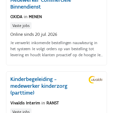
Binnendienst
OXIDA
in
MENEN
Vaste jobs
Online sinds 20 jul. 2026
Je verwerkt inkomende bestellingen nauwkeurig in
het systeem Je volgt orders op van bestelling tot
levering en houdt klanten proactief op de hoogte Je
beantwoordt vragen van klanten via telefoon en e-
mail Je behandelt klachten op een professionele en
oplossingsgerichte manier Je ondersteunt de
Kinderbegeleiding -
commerciële binnendienst met diverse
medewerker kinderzorg
administratieve taken Je werkt dagelijks samen met
collega's van sales en andere interne diensten
(parttime)
Vivaldis Interim
in
RANST
Vaste jobs