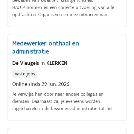
Bewaken van kwaliteit, klantgerichtheid,
kansspelen, enz Je bent mee verantwoordelijk voor de
HACCP‑normen en een correcte uitvoering van alle
planning en organisatie van kermissen en lokale
opdrachten. Organiseren en mee uitvoeren van
evenementen Je staat in voor het opvolgen van
buffetten, recepties, walking dinners,
gemeentelijke landbouwaangelegenheden
directiemaaltijden en interne cateringopdrachten.
Medewerker onthaal en
administratie
De Vleugels
in
KLERKEN
Vaste jobs
Online sinds 29 jun. 2026
Je verwijst hen door naar andere collega's en
diensten. Daarnaast zal je eveneens worden
ingeschakeld in de bewonersadministratie tot het
dagdagelijks verwerken van onkosten om toe te
wijzen aan budgetten en t.a.v.