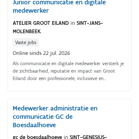
Junior communicatie en digitale
medewerker
ATELIER GROOT EILAND
in
SINT-JANS-
MOLENBEEK
Vaste jobs
Online sinds 22 jul. 2026
Als communicatie en digitale medewerker versterk je
de zichtbaarheid, reputatie en impact van Groot
Eiland door een professionele, inclusieve en
doelgerichte communicatie. Je ontwikkelt en
realiseert de digitale communicatie en
socialmediastrategie van de organisatie en
Medewerker administratie en
ondersteunt tegelijk de brede communicatie en
communicatie GC de
marketingwerking van alle afdelingen:.
Boesdaalhoeve
gc de boesdaalhoeve
in
SINT-GENESIUS-