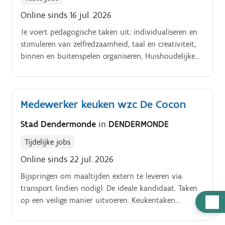
Online sinds 16 jul. 2026
Je voert pedagogische taken uit: individualiseren en
stimuleren van zelfredzaamheid, taal en creativiteit,
binnen en buitenspelen organiseren, Huishoudelijke
taken zijn een belangrijk deel uit je takenpakket: de
maaltijden volgens de instructies klaar maken,
wassen drogen en opbergen van het linnen. Overleg
Medewerker keuken wzc De Cocon
met het team en de ouders.
Stad Dendermonde
in
DENDERMONDE
Tijdelijke jobs
Online sinds 22 jul. 2026
Bijspringen om maaltijden extern te leveren via
transport (indien nodig). De ideale kandidaat. Taken
Hulp
op een veilige manier uitvoeren. Keukentaken
nauwkeurig en gestructureerd uitvoeren.
nodig