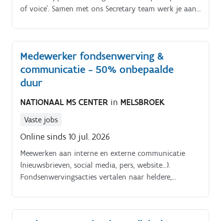
of voice’. Samen met ons Secretary team werk je aan
de website, social media en interne nieuwsbrieven, je
gaat onze nieuwe intranetomgeving opzetten en
houdt die bij.
Medewerker fondsenwerving &
communicatie - 50% onbepaalde
duur
NATIONAAL MS CENTER
in
MELSBROEK
Vaste jobs
Online sinds 10 jul. 2026
Meewerken aan interne en externe communicatie
(nieuwsbrieven, social media, pers, website…).
Fondsenwervingsacties vertalen naar heldere,
aantrekkelijke en doelgerichte communicatie.