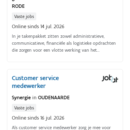
RODE
Vaste jobs
Online sinds 14 jul. 2026
In je takenpakket zitten zowel administratieve,
communicatieve, financiële als logistieke opdrachten
die zorgen voor een vlotte werking van het
gemeenschapscentrum Dankzij jou. voelt elke
bezoeker zich warm onthaald omdat je vriendelijk,
duidelijk en klantgericht communiceert – aan de
Customer service
balie, via telefoon of online loopt elke voorstelling,
medewerker
(huur)activiteit van het gemeenschapscentrum op
wieltjes.
Synergie
in
OUDENAARDE
Vaste jobs
Online sinds 16 jul. 2026
Als customer service medewerker zorg je mee voor