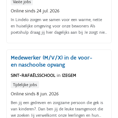
Vaste jobs
Online sinds 24 jul. 2026
In Lindelo zorgen we samen voor een warme, nette
en huiselijke omgeving voor onze bewoners Als
poetshulp draag jij hier dagelijks aan bij Je zorgt niet
alleen voor een propere woonomgeving, maar ook
voor comfort, veiligheid en een aangename thuis
voor bewoners, familie en collega’s Eerst even
Medewerker (M/V/X) in de voor-
belangrijk om te weten. Deze functie is.
en naschoolse opvang
SINT-RAFAËLSSCHOOL
in
IZEGEM
Tijdelijke jobs
Online sinds 8 jun. 2026
Ben jij een gedreven en zorgzame persoon die gek is
van kinderen?. Dan ben jij de leuke teamgenoot die
we zoeken Jij verwelkomt onze leerlingen en hun