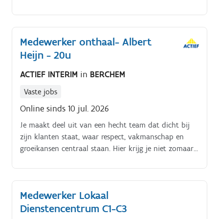
ouders dagelijks met de glimlach en zorgt voor een
warme omgeving Jij organiseert spelactiviteiten en
voorziet een zinvolle invulling van de
Medewerker onthaal- Albert
opvangmomenten Dagelijks draag je zorg voor onze
Heijn - 20u
kinderen en heb je aandacht om hen te troosten en
te amuseren Het gaat om een contract van 23u. (In
ACTIEF INTERIM
in
BERCHEM
dit contract zitten enkele uren poets).
Vaste jobs
Online sinds 10 jul. 2026
Je maakt deel uit van een hecht team dat dicht bij
zijn klanten staat, waar respect, vakmanschap en
groeikansen centraal staan. Hier krijg je niet zomaar
een baan, maar een plek waar je met passie en inzet
écht het verschil kunt maken Een kijkje in je werkdag
als onthaalmedewerker:.
Medewerker Lokaal
Dienstencentrum C1-C3