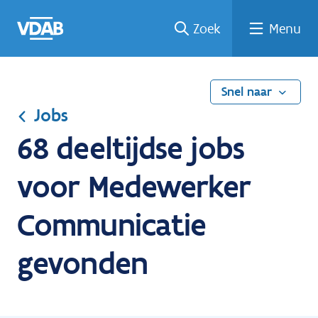
Ga
Vind
Vind
Welke
Terug
Zoek
Menu
naar
een
een
job
naar
de
job
opleiding
past
home
inhoud
bij
mij?
Snel naar
Jobs
68 deeltijdse jobs
voor Medewerker
Communicatie
gevonden