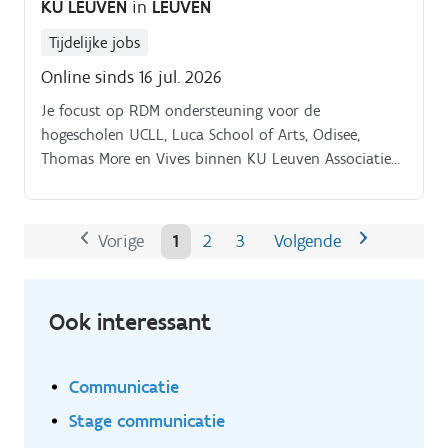
KU LEUVEN
in
LEUVEN
Tijdelijke jobs
Online sinds 16 jul. 2026
Je focust op RDM ondersteuning voor de
hogescholen UCLL, Luca School of Arts, Odisee,
Thomas More en Vives binnen KU Leuven Associatie
(https://associatie.kuleuven.be/) en werkt hiervoor
nauw samen met collega onderzoeksondersteuners
binnen elke hogeschool. Je fungeert als
Vorige
1
2
3
Volgende
aanspreekpunt voor deze collega ondersteuners m.b.t.
Ook interessant
Communicatie
Stage communicatie