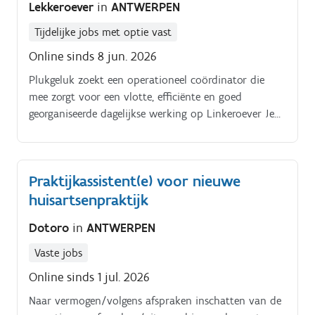
Lekkeroever
in
ANTWERPEN
Tijdelijke jobs met optie vast
Online sinds 8 jun. 2026
Plukgeluk zoekt een operationeel coördinator die
mee zorgt voor een vlotte, efficiënte en goed
georganiseerde dagelijkse werking op Linkeroever Je
ondersteunt de organisatie op administratief,
organisatorisch en communicatief vlak en helpt
structuur brengen in een groeiende werking met
Praktijkassistent(e) voor nieuwe
scholen, vrijwilligers, medewerkers en partners. Je
huisartsenpraktijk
bewaart het overzicht, volgt afspraken op en zorgt
ervoor dat projecten en activiteiten praktisch goed
Dotoro
in
ANTWERPEN
voorbereid en uitgevoerd worden Je takenpakket
omvat onder andere:. Opstellen en opvolgen van
Vaste jobs
planningen voor scholen, activiteiten en vrijwilligers
Online sinds 1 jul. 2026
Administratieve ondersteuning van de dagelijkse
werking Voorbereiden en opvolgen van
Naar vermogen/volgens afspraken inschatten van de