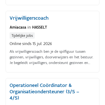
zorg je mee voor een vlotte dagelijkse werking:.
Verwerkt en volgt klantorders nauwkeurig op
Organiseert transporten en onderhoudt contact met
Vrijwilligerscoach
transportpartners Ondersteunt bij het beheer van
administratieve documenten Ontvangt bezoekers op
Amiacasa
in
HASSELT
een professionele manier Beantwoordt inkomende
telefoons en helpt klanten en collega's verder Biedt
Tijdelijke jobs
algemene administratieve ondersteuning aan het
Online sinds 15 jul. 2026
team
Als vrijwilligerscoach ben je de spilfiguur tussen
gezinnen, vrijwilligers, doorverwijzers en het bestuur.
Je begeleidt vrijwilligers, ondersteunt gezinnen en
zorgt mee voor een kwaliteitsvolle dagelijkse werking
van Amiacasa.
Operationeel Coördinator &
Organisatieondersteuner (3/5 –
4/5)