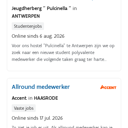
Jeugdherberg " Pulcinella "
in
ANTWERPEN
Studentenjobs
Online sinds 6 aug. 2026
Voor ons hostel "Pulcinella" te Antwerpen zijn we op
zoek naar een nieuwe student polyvalente
medewerker die volgende taken graag ter harte
neemt:. Telefoon opnemen, e mails beantwoorden.
Allround medewerker
Accent
in
HAASRODE
Vaste jobs
Online sinds 17 jul. 2026
Zo ziet je job er uit. Als allround medewerker kan je