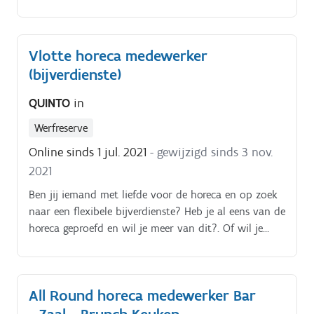
vervolledigen en ernaar uitijkt om klanten een fijne
beleving te bezorgen Taken:. Klanten vriendelijk
bedienen aan tafel met koffie, thee, frisdranken,.;.
Vlotte horeca medewerker
(bijverdienste)
QUINTO
in
Werfreserve
Online sinds 1 jul. 2021
- gewijzigd sinds 3 nov.
2021
Ben jij iemand met liefde voor de horeca en op zoek
naar een flexibele bijverdienste? Heb je al eens van de
horeca geproefd en wil je meer van dit?. Of wil je
genieten van onze (gratis!) opleiding en daarna
leuken opdrachten doen in een super team?. Dan
ben jij dé persoon die we zoeken!
All Round horeca medewerker Bar