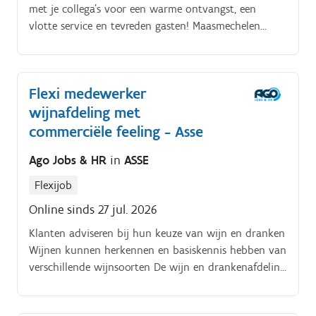
met je collega's voor een warme ontvangst, een
vlotte service en tevreden gasten! Maasmechelen
zoeken we een enthousiaste. Medewerker bediening
(M/V/X).
Flexi medewerker
wijnafdeling met
commerciële feeling - Asse
Ago Jobs & HR
in
ASSE
Flexijob
Online sinds 27 jul. 2026
Klanten adviseren bij hun keuze van wijn en dranken
Wijnen kunnen herkennen en basiskennis hebben van
verschillende wijnsoorten De wijn en drankenafdeling
aanvullen De stock en producten netjes beheren
Aantrekkelijke uitstallingen mee helpen opbouwen