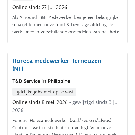
Online sinds 27 jul. 2026
Als Allround F&B Medewerker ben je een belangrijke
schakel binnen onze food & beverage-afdeling. Je
werkt mee in verschillende onderdelen van het hotel,
waaronder het ontbijt, de bar en het restaurant.
Dankzij jouw gastvrije houding en professionele
aanpak zorg je ervoor dat onze gasten kunnen
Horeca medewerker Terneuzen
genieten van een uitstekende service en een
(NL)
aangename ervaring Jouw taken. Verwelkomen en
bedienen van gasten met een glimlach en een
T&D Service
in
Philippine
persoonlijke aanpak Klaarzetten, aanvullen en
verzorgen van het ontbijtbuffet Opnemen van
Tijdelijke jobs met optie vast
bestellingen en serveren van dranken en gerechten in
Online sinds 8 mei. 2026
- gewijzigd sinds 3 jul.
het restaurant en de bar Bereiden en serveren van
2026
cocktails, dranken en andere barservice Zorgen voor
een nette en verzorgde uitstraling van de zaal, bar en
Functie: Horecamedewerker (zaal/keuken/afwas).
ontbijtruimte Correct afrekenen en opvolgen van
Contract: Vast of student (in overleg). Voor onze
bestellingen Inspelen op de wensen van gasten en
klant in Philipinne (Terneuzen, NL) zijn wij op zoek