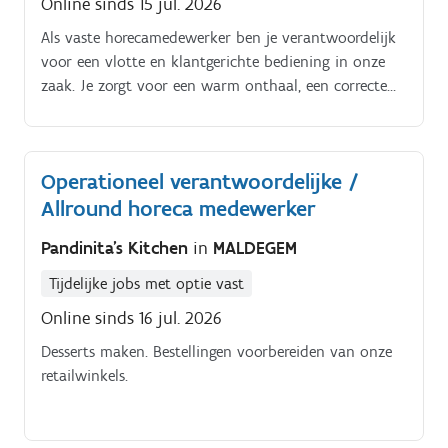
Online sinds 15 jul. 2026
Als vaste horecamedewerker ben je verantwoordelijk
voor een vlotte en klantgerichte bediening in onze
zaak. Je zorgt voor een warm onthaal, een correcte
service en een nette werkomgeving. Je werkt nauw
samen met het team en draagt actief bij aan een
aangename sfeer voor onze klanten Bediening:
Operationeel verantwoordelijke /
opnemen van bestellingen, serveren, afruimen, tafels
Allround horeca medewerker
klaarzetten Barwerk: dranken bereiden, glazen
polieren, bar netjes houden Keukenhulp:
Pandinita's Kitchen
in
MALDEGEM
mise‑en‑place, eenvoudige bereidingen, ondersteunen
van het keukenteam Afwas: industriële afwas, proper
Tijdelijke jobs met optie vast
houden van materiaal Gastbeleving: gasten
Online sinds 16 jul. 2026
vriendelijk ontvangen, vragen beantwoorden, zorgen
voor een nette omgeving
Desserts maken. Bestellingen voorbereiden van onze
retailwinkels.