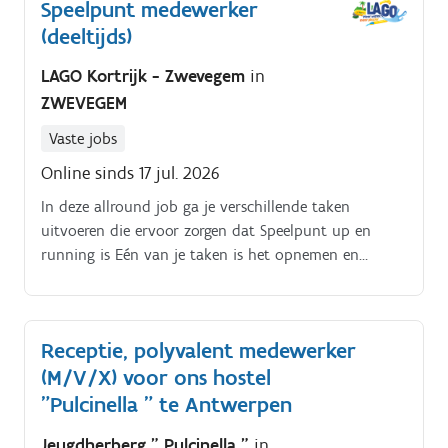
Speelpunt medewerker
(deeltijds)
LAGO Kortrijk - Zwevegem
in
ZWEVEGEM
Vaste jobs
Online sinds 17 jul. 2026
In deze allround job ga je verschillende taken
uitvoeren die ervoor zorgen dat Speelpunt up en
running is Eén van je taken is het opnemen en
verwerken van bestellingen in de bar terwijl je
eetbestellingen tijdig en correct doorgeeft aan de
keuken Als proactieve medewerker ben je attent voor
Receptie, polyvalent medewerker
de noden van de bezoeker en handel je klachten op
(M/V/X) voor ons hostel
een respectvolle en effectieve manier af Ook sta je in
voor het onthaal van de bezoekers. Met een lach
"Pulcinella " te Antwerpen
verwelkom je elke klant en sta je ze te woord bij
Jeugdherberg " Pulcinella "
in
vragen, samen met het informeren over mogelijke