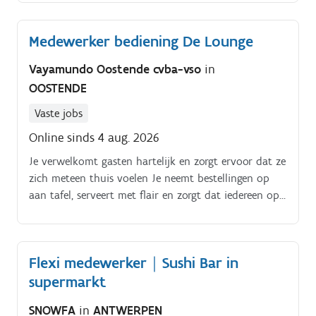
Medewerker bediening De Lounge
Vayamundo Oostende cvba-vso
in
OOSTENDE
Vaste jobs
Online sinds 4 aug. 2026
Je verwelkomt gasten hartelijk en zorgt ervoor dat ze
zich meteen thuis voelen Je neemt bestellingen op
aan tafel, serveert met flair en zorgt dat iedereen op
tijd en correct geholpen wordt Gastvrij tot in de
details, van een vriendelijke babbel tot een extra
servet voor het kind aan tafel, jij denkt mee en bent
Flexi medewerker｜Sushi Bar in
er voor de gast Je werkt nauw samen met collega's
supermarkt
van de bar voor een vlotte service Je zorgt voor een
nette zaal, verzorgde tafels en correcte afrekeningen.
SNOWFA
in
ANTWERPEN