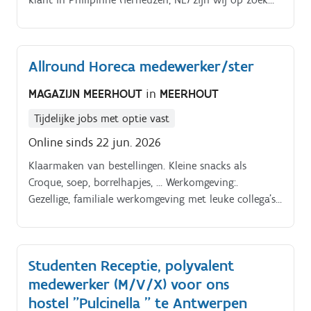
zorgen voor een optimale beleving Samenwerken met
naar een veelzijdige horecamedewerker (zaal &
collega’s van verschillende afdelingen om een vlotte
keuken) – Vast of student. Ben jij iemand die.
service te garanderen
Allround Horeca medewerker/ster
MAGAZIJN MEERHOUT
in
MEERHOUT
Tijdelijke jobs met optie vast
Online sinds 22 jun. 2026
Klaarmaken van bestellingen. Kleine snacks als
Croque, soep, borrelhapjes, … Werkomgeving:.
Gezellige, familiale werkomgeving met leuke collega’s
Werkschema:.
Studenten Receptie, polyvalent
medewerker (M/V/X) voor ons
hostel "Pulcinella " te Antwerpen