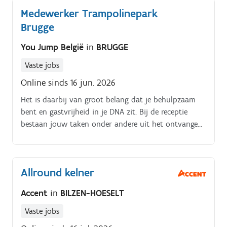
Voorafbestellingen klaarzetten en opvolgen
Medewerker Trampolinepark
Meehelpen bij tastings en degustatiemomenten De
Brugge
rayon wijn, dranken en alcohol verzorgd en
commercieel aantrekkelijk houden Klanten vriendelijk
You Jump België
in
BRUGGE
en professioneel verder helpen
Vaste jobs
Online sinds 16 jun. 2026
Het is daarbij van groot belang dat je behulpzaam
bent en gastvrijheid in je DNA zit. Bij de receptie
bestaan jouw taken onder andere uit het ontvangen
van gasten, het behandelen van reserveringen
(telefonisch en online) en andere administratieve
taken In het horeca gedeelte ben jij onze horeca
Allround kelner
topper.
Accent
in
BILZEN-HOESELT
Vaste jobs