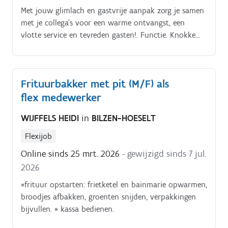
Met jouw glimlach en gastvrije aanpak zorg je samen
met je collega's voor een warme ontvangst, een
vlotte service en tevreden gasten!. Functie. Knokke
zoeken we een enthousiaste. Medewerker bediening
(M/V/X).
Frituurbakker met pit (M/F) als
flex medewerker
WIJFFELS HEIDI
in
BILZEN-HOESELT
Flexijob
Online sinds 25 mrt. 2026
- gewijzigd sinds 7 jul.
2026
*frituur opstarten: frietketel en bainmarie opwarmen,
broodjes afbakken, groenten snijden, verpakkingen
bijvullen. * kassa bedienen.