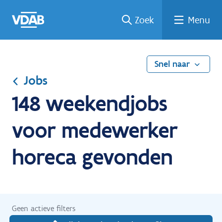
Ga
Vind
Vind
Welke
Terug
Zoek
Menu
naar
een
een
job
naar
de
job
opleiding
past
home
inhoud
bij
mij?
Snel naar
Jobs
148 weekendjobs
voor medewerker
horeca gevonden
Geen actieve filters