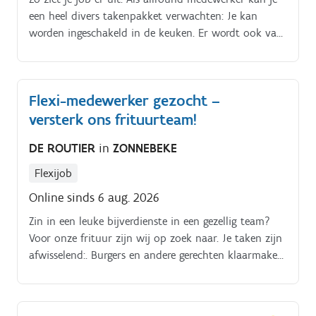
een heel divers takenpakket verwachten: Je kan
worden ingeschakeld in de keuken. Er wordt ook van
jou verwacht dat je de klanten verwelkomt en
verderhelpt
Flexi-medewerker gezocht –
versterk ons frituurteam!
DE ROUTIER
in
ZONNEBEKE
Flexijob
Online sinds 6 aug. 2026
Zin in een leuke bijverdienste in een gezellig team?
Voor onze frituur zijn wij op zoek naar. Je taken zijn
afwisselend:. Burgers en andere gerechten klaarmaken.
Bestellingen klaarmaken en meegeven. Kassawerk en
klanten helpen.