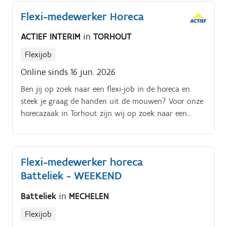
Flexi-medewerker Horeca
ACTIEF INTERIM
in
TORHOUT
Flexijob
Online sinds 16 jun. 2026
Ben jij op zoek naar een flexi-job in de horeca en
steek je graag de handen uit de mouwen? Voor onze
horecazaak in Torhout zijn wij op zoek naar een
enthousiaste en gemotiveerde allround flexi-
medewerker In deze afwisselende functie ondersteun
je het team waar nodig. Je helpt mee in de keuken,
Flexi-medewerker horeca
springt bij aan de afwas en ondersteunt bij het
Batteliek - WEEKEND
bereiden van sushi. Geen enkele werkdag is hetzelfde
en je maakt deel uit van een hecht team waar
Batteliek
in
MECHELEN
samenwerken centraal staat.
Flexijob