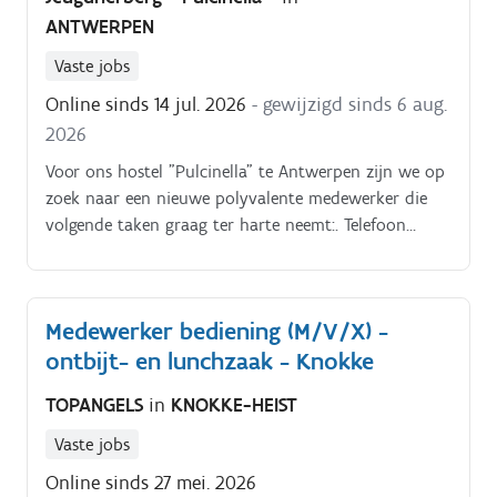
ANTWERPEN
tarieven, attracties,… Verder ga je op een correcte
wijze om met de kassa en verschillende
Vaste jobs
geldhandelingen Als all round medewerker kan je zo
Online sinds 14 jul. 2026
- gewijzigd sinds 6 aug.
nodig ook ingeschakeld worden voor de begeleiding
van kinderen aan onze klimmuren en de VR Als er
2026
interesse of ervaring in koken is, kan het takenpakket
Voor ons hostel "Pulcinella" te Antwerpen zijn we op
worden uitgebreid met verantwoordelijkheden als
zoek naar een nieuwe polyvalente medewerker die
keukenchef Daarnaast kan deze functie tijdelijk
volgende taken graag ter harte neemt:. Telefoon
worden uitgebreid met ondersteuning aan het
opnemen, e mails beantwoorden.
onthaal en de horeca van LAGO CLUB Zwevegem Fit.
Dit gebeurt in het kader van een tijdelijke vervanging
op dinsdag. Je helpt mee bij het onthaal van
Medewerker bediening (M/V/X) -
bezoekers, ondersteunt de horecawerking en zorgt
ontbijt- en lunchzaak - Knokke
mee voor een vlotte en klantgerichte dienstverlening.
TOPANGELS
in
KNOKKE-HEIST
Vaste jobs
Online sinds 27 mei. 2026