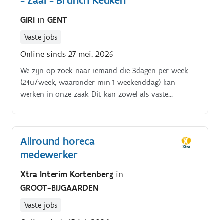
- Zaal - Brunch Keuken
GIRI
in
GENT
Vaste jobs
Online sinds 27 mei. 2026
We zijn op zoek naar iemand die 3dagen per week.
(24u/week, waaronder min 1 weekenddag) kan
werken in onze zaak Dit kan zowel als vaste
medewerker, flexi of student (mits toewijding naar
die 3dagen per week). Je leert de bar kennen, werken
in de zaal alsook onze keuken tijdens de brunch Je
Allround horeca
leert ook onze bar bites maken en presenteren Je kan
medewerker
perfect zelfstandig werken (opstarten, afsluiten,
efficiënt te werk gaan) maar ook in team. Je leert
Xtra Interim Kortenberg
in
werken met ons professioneel koffiemachine,
GROOT-BIJGAARDEN
cocktails en mocktails maken De focus bij ons ligt
op: vlotte service, vriendelijke bediening en verzorgde
Vaste jobs
drankjes/gerechten