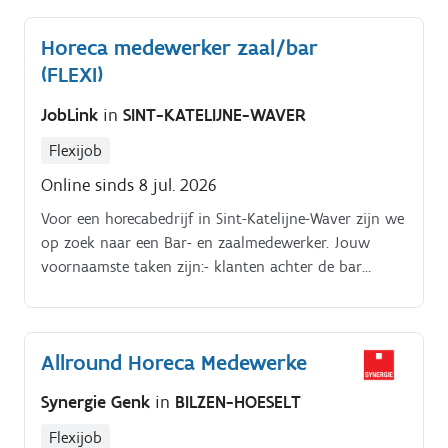
Horeca medewerker zaal/bar
(FLEXI)
JobLink
in
SINT-KATELIJNE-WAVER
Flexijob
Online sinds 8 jul. 2026
Voor een horecabedrijf in Sint-Katelijne-Waver zijn we
op zoek naar een Bar- en zaalmedewerker. Jouw
voornaamste taken zijn:- klanten achter de bar
bedienen;- warme maaltijden voorbereiden en
brengen aan tafel;- afruimen van tafels;- klanten
vriendelijk ontvangen (klant staat centraal).
Allround Horeca Medewerke
Synergie Genk
in
BILZEN-HOESELT
Flexijob