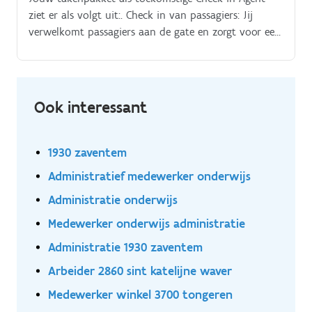
ziet er als volgt uit:. Check in van passagiers: Jij
verwelkomt passagiers aan de gate en zorgt voor een
snelle, accurate en vriendelijke check in en boarding
Reisdocumenten controleren: Je verifieert de
reisdocumenten en helpt passagiers met de juiste
informatie over hun vlucht Klantenservice: Je staat
Ook interessant
passagiers te woord en beantwoordt vragen over hun
vlucht, bagage en andere reisgerelateerde zaken
Probleemoplossing: Je biedt ondersteuning bij
1930 zaventem
eventuele problemen of last minute wijzigingen en
Administratief medewerker onderwijs
zorgt ervoor dat passagiers zich op hun gemak
voelen Samenwerken: Je werkt nauw samen met
Administratie onderwijs
collega's en andere afdelingen om de beste service te
Medewerker onderwijs administratie
bieden en een vlotte doorstroming op de luchthaven
Administratie 1930 zaventem
te garanderen Kortom, een buitengewoon veelzijdige
functie boordevol afwisseling!
Arbeider 2860 sint katelijne waver
Medewerker winkel 3700 tongeren