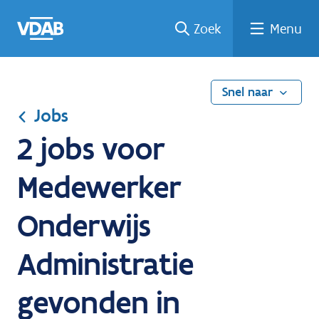
Ga
Vind
Vind
Welke
Terug
Zoek
Menu
naar
een
een
job
naar
de
job
opleiding
past
home
inhoud
bij
mij?
Snel naar
Jobs
2 jobs voor
Medewerker
Onderwijs
Administratie
gevonden in