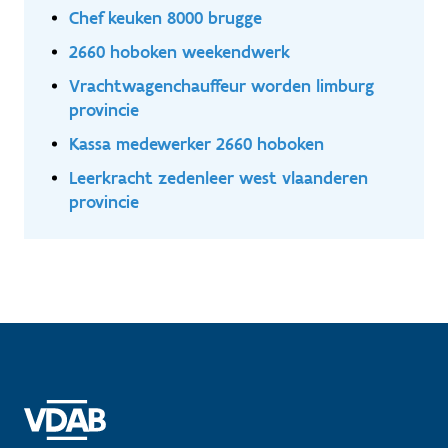
Chef keuken 8000 brugge
2660 hoboken weekendwerk
Vrachtwagenchauffeur worden limburg
provincie
Kassa medewerker 2660 hoboken
Leerkracht zedenleer west vlaanderen
provincie