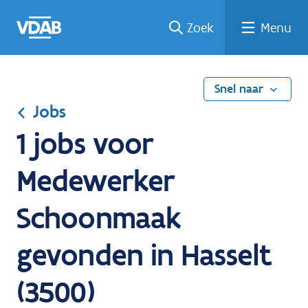
Ga
Vind
Vind
Welke
Terug
Zoek
Menu
naar
een
een
job
naar
de
job
opleiding
past
home
inhoud
bij
mij?
Snel naar
Jobs
1 jobs voor
Medewerker
Schoonmaak
gevonden in Hasselt
(3500)