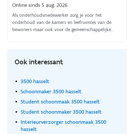
Online sinds 5 aug. 2026
Als onderhoudsmedewerker zorg je voor het
onderhoud van de kamers en leefruimtes van de
bewoners maar ook voor de gemeenschappelijke
ruimtes binnen het woonzorgcentrum. Je draagt bij
aan een nette, veilige en aangename omgeving Je
werkt zelfstandig binnen het team en hebt oog voor
hygiëne Je werkt discreet en respectvol met aandacht
Ook interessant
voor de gewoontes van de bewoner Soms kunnen
ondersteunende taken ook tot je takenpakket
behoren
3500 hasselt
Schoonmaker 3500 hasselt
Student schoonmaak 3500 hasselt
Student schoonmaker 3500 hasselt
Interieurverzorger schoonmaak 3500
hasselt