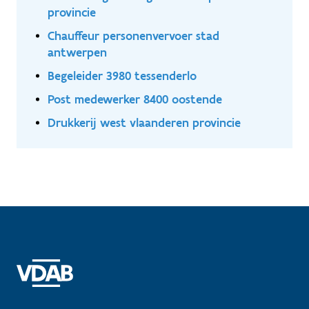
provincie
Chauffeur personenvervoer stad
antwerpen
Begeleider 3980 tessenderlo
Post medewerker 8400 oostende
Drukkerij west vlaanderen provincie