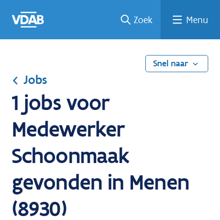
Ga
Vind
Vind
Welke
Terug
Zoek
Menu
naar
een
een
job
naar
de
job
opleiding
past
home
inhoud
bij
mij?
Snel naar
Jobs
1 jobs voor
Medewerker
Schoonmaak
gevonden in Menen
(8930)