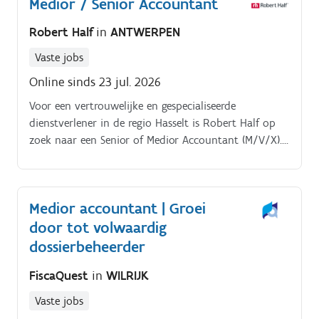
Medior / Senior Accountant
Robert Half
in
ANTWERPEN
Vaste jobs
Online sinds 23 jul. 2026
Voor een vertrouwelijke en gespecialiseerde
dienstverlener in de regio Hasselt is Robert Half op
zoek naar een Senior of Medior Accountant (M/V/X).
Je komt terecht in een stabiele organisatie met een
sterke expertise in financiële dienstverlening en
advies, waar je zal meewerken aan uiteenlopende en
Medior accountant | Groei
inhoudelijk interessante dossiers.
door tot volwaardig
dossierbeheerder
FiscaQuest
in
WILRIJK
Vaste jobs