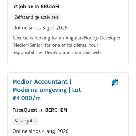
ictjob.be
in
BRUSSEL
verzorgt de btw-aangiftes;Je ondersteunt bij audits.
Zelfstandige activiteit
Online sinds 31 jul. 2026
Talencia is looking for an Angular/Node.js Developer
(Medior/Senior) for one of its clients. Your
responsibilities. Develop and maintain web
applications using Angular and Node.js Collaborate
with business and technical teams to deliver high-
quality solutions Participate in the design,
Medior Accountant |
development, testing, and deployment of new
Moderne omgeving | tot
features Ensure code quality and contribute to
continuous improvement initiatives
€4.000/m
FiscaQuest
in
BERCHEM
Vaste jobs
Online sinds 4 aug. 2026