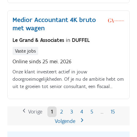
diepgang? Voor een stabiele en toekomstgerichte
organisatie in de Antwerpse dienstverleningssector
Medior Accountant 4K bruto
zoek ik een Medior Accountant die zin heeft in een
met wagen
brede rol.
Le Grand & Associates
in
DUFFEL
Vaste jobs
Online sinds 25 mei. 2026
Onze klant investeert actief in jouw
doorgroeimogelijkheden. Of je nu de ambitie hebt om
uit te groeien tot senior consultant, een fiscaal
specialisme wilt uitdiepen of op termijn een leidende
rol binnen het kantoor ambieert: de groeipaden
liggen voor je klaar.
Vorige
1
2
3
4
5
15
…
Volgende