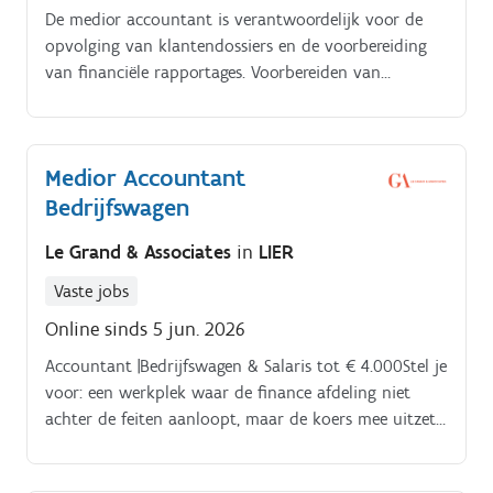
De medior accountant is verantwoordelijk voor de
opvolging van klantendossiers en de voorbereiding
van financiële rapportages. Voorbereiden van
accountancydossiers en zorgen voor correcte
boekingen.
Medior Accountant
Bedrijfswagen
Le Grand & Associates
in
LIER
Vaste jobs
Online sinds 5 jun. 2026
Accountant |Bedrijfswagen & Salaris tot € 4.000Stel je
voor: een werkplek waar de finance afdeling niet
achter de feiten aanloopt, maar de koers mee uitzet.
Als Medior Accountant stap je binnen in een
gevestigde organisatie die de blik stevig op de