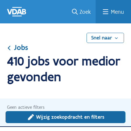
Ga
Vind
Vind
Welke
Terug
Zoek
Menu
naar
een
een
job
naar
de
job
opleiding
past
home
inhoud
bij
mij?
Snel naar
Jobs
410 jobs voor medior
gevonden
Geen actieve filters
Wijzig zoekopdracht en filters