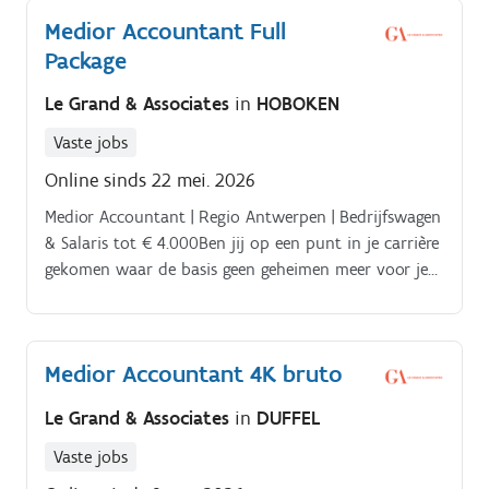
toekomst heeft gericht.
Medior Accountant Full
Package
Le Grand & Associates
in
HOBOKEN
Vaste jobs
Online sinds 22 mei. 2026
Medior Accountant | Regio Antwerpen | Bedrijfswagen
& Salaris tot € 4.000Ben jij op een punt in je carrière
gekomen waar de basis geen geheimen meer voor je
heeft en je klaar bent voor meer inhoudelijke
diepgang? Voor een stabiele en toekomstgerichte
organisatie in de Antwerpse dienstverleningssector
Medior Accountant 4K bruto
zoek ik een Medior Accountant die zin heeft in een
brede rol.
Le Grand & Associates
in
DUFFEL
Vaste jobs