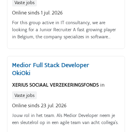
Vaste jobs
Online sinds 1 jul. 2026
For this group active in IT consultancy, we are
looking for a Junior Recruiter A fast growing player
in Belgium, the company specializes in software
development through project sourcing, consulting,
managed services, for clients across Belgium Along
with an experienced recruiter, you will be in charge
Medior Full Stack Developer
of finding the best talents to ensure a high level
OkiOki
quality of service to your clients This job is based in
Vilvoorde Junior/Medior Recruiter – The Job:. Your
XERIUS SOCIAAL VERZEKERINGSFONDS
in
responsibilities will include:.
Vaste jobs
Online sinds 23 jul. 2026
Jouw rol in het team. Als Medior Developer neem je
een sleutelrol op in een agile team van acht collega’s.