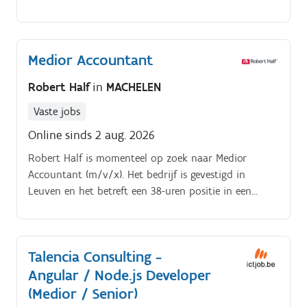
Medior Accountant
Robert Half
in
MACHELEN
Vaste jobs
Online sinds 2 aug. 2026
Robert Half is momenteel op zoek naar Medior
Accountant (m/v/x). Het bedrijf is gevestigd in
Leuven en het betreft een 38-uren positie in een
internationale bedrijfsomgeving. De
verantwoordelijkheden van deze functie als Medior
Accountant zijn:Je voert cash forecast uit;Je bereidt
Talencia Consulting -
betalingen aan leveranciers voor en voert deze uit;Je
Angular / Node.js Developer
bereidt loonboekingen voor;Je bereidt afschrijvingen
voor;Je biedt ondersteuning bij de maandafsluiting
(Medior / Senior)
(toe te rekenen kosten, te ontvangen facturen,);Je