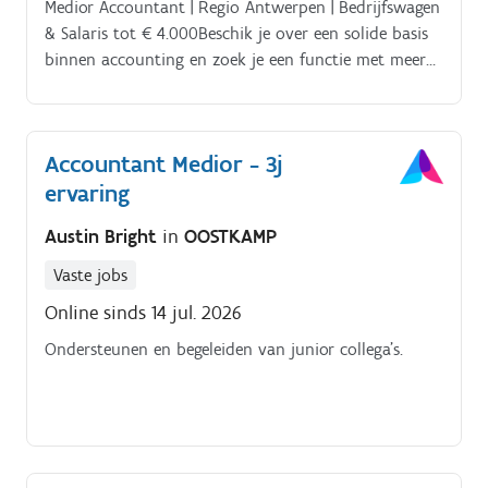
Medior Accountant | Regio Antwerpen | Bedrijfswagen
& Salaris tot € 4.000Beschik je over een solide basis
binnen accounting en zoek je een functie met meer
diepgang en verantwoordelijkheid? Voor een
gevestigde en toekomstgerichte organisatie in de
Antwerpse dienstverleningssector zijn wij op zoek
Accountant Medior - 3j
naar een Medior Accountant voor een brede, allround
ervaring
rol.
Austin Bright
in
OOSTKAMP
Vaste jobs
Online sinds 14 jul. 2026
Ondersteunen en begeleiden van junior collega's.