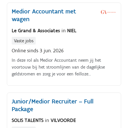
Medior Accountant met
wagen
Le Grand & Associates
in
NIEL
Vaste jobs
Online sinds 3 jun. 2026
In deze rol als Medior Accountant neem jij het
voortouw bij het stroomlijnen van de dagelijkse
geldstromen en zorg je voor een feilloze
boekhouding:. Je staat in voor het proactief beheren
van de debiteuren en crediteurenportefeuille, waarbij
je documenten inboekt en zelfstandig actie
Junior/Medior Recruiter – Full
onderneemt.
Package
SOLIS TALENTS
in
VILVOORDE