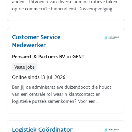
andere:. Uitvoeren van diverse administratieve taken
op de commerciële binnendienst Dossieropvolging
van zorgverstrekkers en klanten Nauwe
samenwerking met de logistieke verwerking in het
magazijn Facturatie en opvolging van
Customer Service
klantendossiers Verwerking van aanvragen naar
Medewerker
mutualiteiten, zorgkassen en verzekeringen Beheer en
opvolging van briefwisseling Rapporteren aan de
Pensaert & Partners BV
in
GENT
coördinatoren van de commerciële binnendienst
Vaste jobs
Online sinds 13 jul. 2026
Ben jij de administratieve duizendpoot die houdt
van een centrale rol waarin klantcontact en
logistieke puzzels samenkomen? Voor een
internationale speler zoeken wij een gedreven collega
die de brug slaat tussen klanten, productie en
logistiek.
Logistiek Coördinator