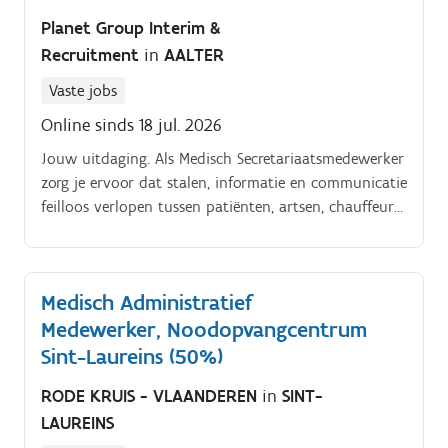
Planet Group Interim &
Recruitment
in
AALTER
Vaste jobs
Online sinds 18 jul. 2026
Jouw uitdaging. Als Medisch Secretariaatsmedewerker
zorg je ervoor dat stalen, informatie en communicatie
feilloos verlopen tussen patiënten, artsen, chauffeurs
en het labo Je bent verantwoordelijk voor de
volledige administratieve opvolging van de
staalophaling en zorgt ervoor dat alle gegevens
Medisch Administratief
correct, volledig en tijdig verwerkt worden Wat
Medewerker, Noodopvangcentrum
maakt deze job zo boeiend?* Veel afwisseling en
verantwoordelijkheid* Dagelijks contact met artsen,
Sint-Laureins (50%)
patiënten en collega's* Cruciale rol binnen de
RODE KRUIS - VLAANDEREN
in
SINT-
zorgsector* Geen repetitief administratief werk*
LAUREINS
Combinatie van administratie, telefonie, onthaal en
coördinatie. Concreet:* Je bent het eerste