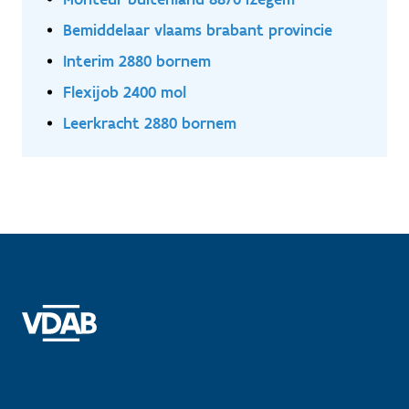
Bemiddelaar vlaams brabant provincie
Interim 2880 bornem
Flexijob 2400 mol
Leerkracht 2880 bornem