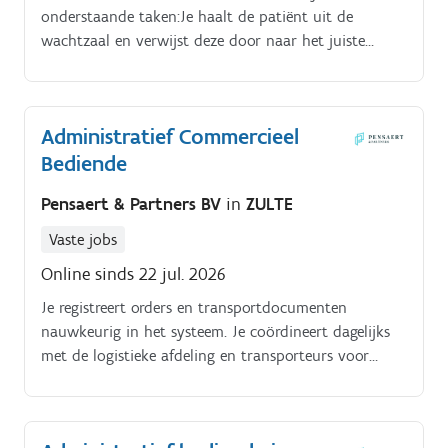
onderstaande taken:Je haalt de patiënt uit de
wachtzaal en verwijst deze door naar het juiste
kabinet. Je legt de tray met instrumenten klaar voor
de ingreep die zal uitgevoerd worden.
Administratief Commercieel
Bediende
Pensaert & Partners BV
in
ZULTE
Vaste jobs
Online sinds 22 jul. 2026
Je registreert orders en transportdocumenten
nauwkeurig in het systeem. Je coördineert dagelijks
met de logistieke afdeling en transporteurs voor
tijdige leveringen.