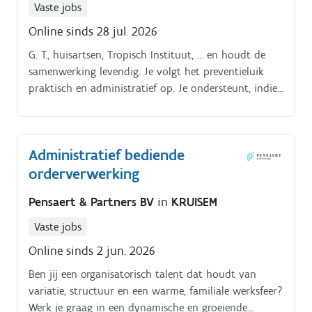
Vaste jobs
aanspreekpunt voor artsen, patiënten en andere
Online sinds 28 jul. 2026
externe contacten.* Je behandelt dagelijks een groot
aantal telefonische vragen.* Je volgt dossiers op en
G. T., huisartsen, Tropisch Instituut, … en houdt de
zorgt ervoor dat alle noodzakelijke informatie
samenwerking levendig. Je volgt het preventieluik
aanwezig is.* Bij ontbrekende of onduidelijke
praktisch en administratief op. Je ondersteunt, indien
gegevens neem je proactief contact op met patiënten
nodig, de algemene administratieve werking van het
of artsen.* Je ondersteunt de administratieve
centrum.
opvolging van chauffeurs die stalen ophalen.* Je
zorgt ervoor dat stalen correct geregistreerd worden
Administratief bediende
en bij de juiste afdeling terechtkomen.* Je werkt mee
orderverwerking
aan het onthaal van patiënten en bezoekers.* Je
verwerkt administratieve taken, post en meldingen.*
Pensaert & Partners BV
in
KRUISEM
Je schakelt vlot tussen verschillende taken en
Vaste jobs
prioriteiten.
Online sinds 2 jun. 2026
Ben jij een organisatorisch talent dat houdt van
variatie, structuur en een warme, familiale werksfeer?
Werk je graag in een dynamische en groeiende