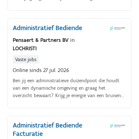
omgeving waar jouw inbreng écht telt?
Administratief Bediende
Pensaert & Partners BV
in
LOCHRISTI
Vaste jobs
Online sinds 27 jul. 2026
Ben jij een administratieve duizendpoot die houdt
van een dynamische omgeving en graag het
overzicht bewaart? Krijg je energie van een bruisend,
gedreven team dat je met jouw nauwkeurigheid en
organisatietalent kunt versterken?
Administratief Bediende
Facturatie