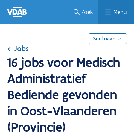
Ga
Vind
Vind
Welke
Terug
Zoek
Menu
naar
een
een
job
naar
de
job
opleiding
past
home
inhoud
bij
mij?
Snel naar
Jobs
16 jobs voor Medisch
Administratief
Bediende gevonden
in Oost-Vlaanderen
(Provincie)