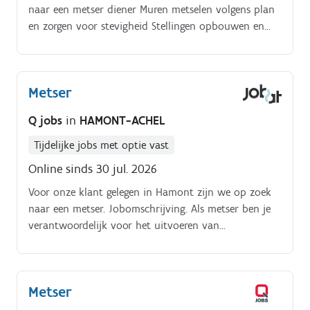
naar een metser diener Muren metselen volgens plan
en zorgen voor stevigheid Stellingen opbouwen en
zorgen voor een veilige werkomgeving Mortel maken
voor metselwerk en andere toepassingen Beton- en
grondwerken uitvoeren op de werf Plannen lezen en
Metser
taken uitvoeren zoals voorzien
Q jobs
in
HAMONT-ACHEL
Tijdelijke jobs met optie vast
Online sinds 30 jul. 2026
Voor onze klant gelegen in Hamont zijn we op zoek
naar een metser. Jobomschrijving. Als metser ben je
verantwoordelijk voor het uitvoeren van
metselwerken bij nieuwbouw-, renovatie- en
restauratieprojecten. Je zorgt voor een correcte en
kwalitatieve plaatsing van stenen, blokken en andere
Metser
materialen volgens de technische plannen en
veiligheidsvoorschriften.