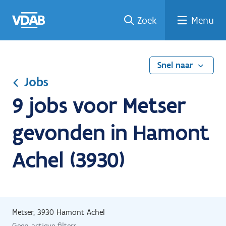
Ga
Vind
Vind
Welke
Terug
Zoek
Menu
naar
een
een
job
naar
de
job
opleiding
past
home
inhoud
bij
mij?
Snel naar
Jobs
9 jobs voor Metser
gevonden in Hamont
Achel (3930)
Metser, 3930 Hamont Achel
Geen actieve filters