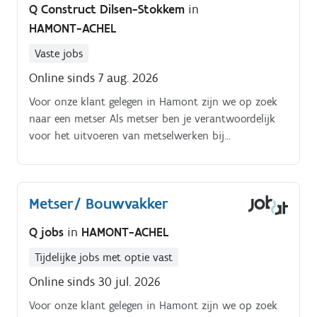
Q Construct Dilsen-Stokkem
in
HAMONT-ACHEL
Vaste jobs
Online sinds 7 aug. 2026
Voor onze klant gelegen in Hamont zijn we op zoek
naar een metser Als metser ben je verantwoordelijk
voor het uitvoeren van metselwerken bij
nieuwbouw-, renovatie- en restauratieprojecten Je
zorgt voor een correcte en kwalitatieve plaatsing van
stenen, blokken en andere materialen volgens de
Metser/ Bouwvakker
technische plannen en veiligheidsvoorschriften.
Q jobs
in
HAMONT-ACHEL
Tijdelijke jobs met optie vast
Online sinds 30 jul. 2026
Voor onze klant gelegen in Hamont zijn we op zoek