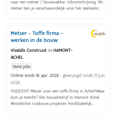
naar een metser / bouwvakker. Jobomschrijving. Als
metser ben je verantwoordelijk voor het realiseren
van metselwerken bij nieuwbouw-, renovatie- en
restauratieprojecten. Je zorgt ervoor dat stenen,
blokken en andere materialen nauwkeurig en
Metser - Toffe firma -
kwalitatief worden geplaatst, volledig volgens de
werken in de bouw
technische plannen en geldende
veiligheidsvoorschriften.
Vivaldis Construct
in
HAMONT-
ACHEL
Vaste jobs
Online sinds 16 apr. 2026
- gewijzigd sinds 11 jun.
2026
‼️GEZOCHT: Metser voor een toffe firma in Achel‼️Waar
kom je terecht? Een bouwbedrijf in Hamont Achel.
Winddichte ruwbouw projecten Hoofdzakelijk
nieuwbouw. Werven vooral in (Noord ) Limburg.