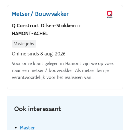
Metser/ Bouwvakker
Q Construct Dilsen-Stokkem
in
HAMONT-ACHEL
Vaste jobs
Online sinds 8 aug. 2026
Voor onze klant gelegen in Hamont zijn we op zoek
naar een metser / bouwvakker. Als metser ben je
verantwoordelijk voor het realiseren van
metselwerken bij nieuwbouw-, renovatie- en
restauratieprojecten Je zorgt ervoor dat stenen,
blokken en andere materialen nauwkeurig en
kwalitatief worden geplaatst, volledig volgens de
Ook interessant
technische plannen en geldende
veiligheidsvoorschriften.
Master