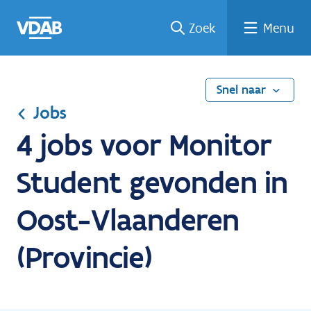
Ga
Vind
Vind
Welke
Terug
Zoek
Menu
naar
een
een
job
naar
de
job
opleiding
past
home
inhoud
bij
mij?
Snel naar
Jobs
4 jobs voor Monitor
Student gevonden in
Oost-Vlaanderen
(Provincie)