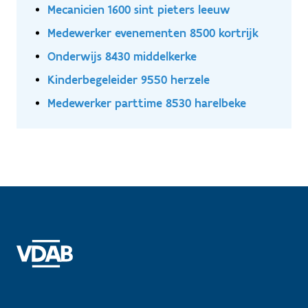
Mecanicien 1600 sint pieters leeuw
Medewerker evenementen 8500 kortrijk
Onderwijs 8430 middelkerke
Kinderbegeleider 9550 herzele
Medewerker parttime 8530 harelbeke