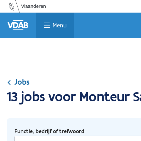
Ga
Vind
Vind
Welke
Terug
naar
een
een
job
naar
de
job
opleiding
past
home
Menu
inhoud
bij
mij?
Jobs
13 jobs voor Monteur S
Functie, bedrijf of trefwoord