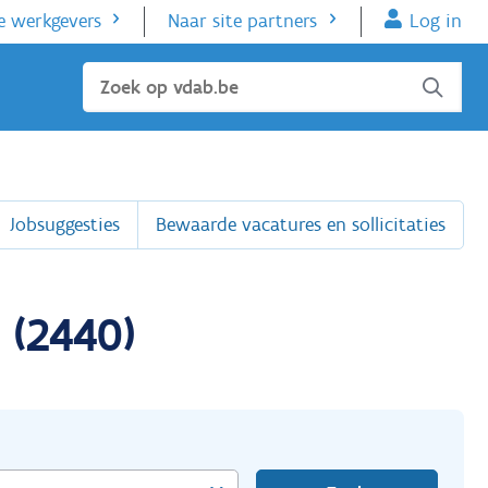
e werkgevers
Naar site partners
Log in
Sluiten
Jobsuggesties
Bewaarde vacatures en sollicitaties
 (2440)