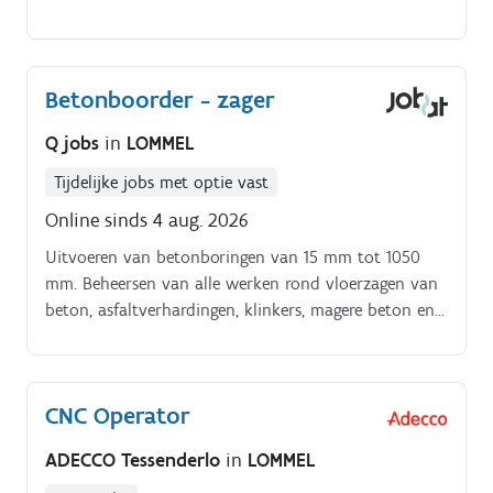
rond vloerzagen van beton, asfaltverhardingen,
klinkers, magere beton en krimpvoegen in verse
beton Uitvoeren van wandzaagwerken: zagen van
Betonboorder - zager
openingen in betonwanden, afzagen van keermuren,
enzovoort Werken in een klein team op externe
Q jobs
in
LOMMEL
werven
Tijdelijke jobs met optie vast
Online sinds 4 aug. 2026
Uitvoeren van betonboringen van 15 mm tot 1050
mm. Beheersen van alle werken rond vloerzagen van
beton, asfaltverhardingen, klinkers, magere beton en
krimpvoegen in verse beton.
CNC Operator
ADECCO Tessenderlo
in
LOMMEL