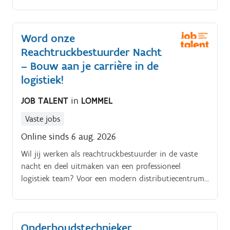
belangrijk in deze rol.
Word onze
Reachtruckbestuurder Nacht
– Bouw aan je carrière in de
logistiek!
JOB TALENT
in
LOMMEL
Vaste jobs
Online sinds 6 aug. 2026
Wil jij werken als reachtruckbestuurder in de vaste
nacht en deel uitmaken van een professioneel
logistiek team? Voor een modern distributiecentrum
in Lommel zoeken we een gemotiveerde medewerker
die het verschil wil maken in ons diepvriesmagazijn.
Onderhoudstechnieker