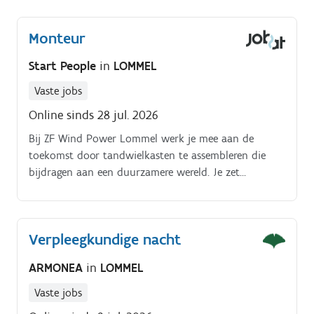
en die het verschil willen maken op de werkvloer.
Monteur
Start People
in
LOMMEL
Vaste jobs
Online sinds 28 jul. 2026
Bij ZF Wind Power Lommel werk je mee aan de
toekomst door tandwielkasten te assembleren die
bijdragen aan een duurzamere wereld. Je zet
onderdelen in elkaar tot een complete tandwielkastJe
werkt volgens duidelijke plannen en werkinstructiesJe
zorgt voor de afwerking van de tandwielkast, zodat
Verpleegkundige nacht
alles perfect isJe maakt de tandwielkast klaar voor
het lakprocesJouw nauwkeurigheid en technische
ARMONEA
in
LOMMEL
vaardigheden zijn essentieel voor topkwaliteit
Vaste jobs