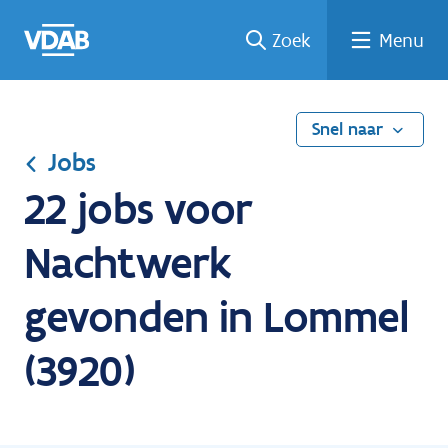
Ga
Vind
Vind
Welke
Terug
Zoek
Menu
naar
een
een
job
naar
de
job
opleiding
past
home
inhoud
bij
mij?
Snel naar
Jobs
22 jobs voor
Nachtwerk
gevonden in Lommel
(3920)