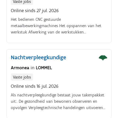
Vaste jobs
Online sinds 27 jul. 2026
Het bedienen CNC gestuurde
metaalbewerkingmachines Het opspannen van het
werkstuk Afwerking van de werkstukken
Kwaliteitscontrole van de toleranties van de
werkstukken Correcte smering, koeling, wisselen van
gereedschappen en werkvolgorde tijdens het
Nachtverpleegkundige
verspanningsproces (draaien, frezen, afbramen,
slijpen)
Armonea
in
LOMMEL
Vaste jobs
Online sinds 16 jul. 2026
Als nachtverpleegkundige bestaat jouw takenpakket
uit:. De gezondheid van bewoners observeren en
opvolgen Verpleegtechnische handelingen uitvoeren
Medicatie toedienen Ondersteunen bij dagelijkse