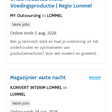
Voedingsproductie | Regio Lommel
MY Outsourcing
in
LOMMEL
Vaste jobs
Online sinds 5 aug. 2026
Ben jij technisch sterk en haal je voldoening uit het
onderhouden en optimaliseren van
productiemachines? Voor een modern en groeiend
bedrijf zoeken we een onderhoudstechnieker met
kennis van elektriciteit en mechanica (PLOEG VRIJ TE
KIEZEN: mogelijkheid dag/ nacht/ 2 ploegen).
Magazijnier vaste nacht
KONVERT INTERIM LOMMEL
in
LOMMEL
Vaste jobs
Online sinds 24 jun. 2026