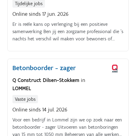
Tijdelijke jobs
Online sinds 17 jun. 2026
Er is reële kans op verlenging bij een positieve
samenwerking Ben jij een zorgzame professional die ’s
nachts het verschil wil maken voor bewoners of
patiënten? Dan is deze opdracht zeker iets voor jou
Als nachtverpleegkundige ben je verantwoordelijk
voor het waarborgen van de continuïteit van zorg
Betonboorder - zager
tijdens de nachturen.
Q Construct Dilsen-Stokkem
in
LOMMEL
Vaste jobs
Online sinds 14 jul. 2026
Voor een bedrijf in Lommel zijn we op zoek naar een
betonboorder - zager Uitvoeren van betonboringen
van 15 mm tot 1050 mm Beheersen van alle werken