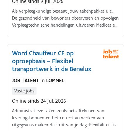
Online sinds 9 jul. 2026
Als verpleegkundige bestaat jouw takenpakket uit:.
De gezondheid van bewoners observeren en opvolgen
Verpleegtechnische handelingen uitvoeren Medicatie
toedienen Ondersteunen bij dagelijkse verzorging
Samenwerken in een multidisciplinair team
Verpleegkundige dossiers bijhouden.
Word Chauffeur CE op
oproepbasis – Flexibel
transportwerk in de Benelux
JOB TALENT
in
LOMMEL
Vaste jobs
Online sinds 24 jul. 2026
Administratieve taken zoals het aftekenen van
leveringsbonnen en het correct verwerken van
ritgegevens maken deel uit van je dag. Flexibiliteit is