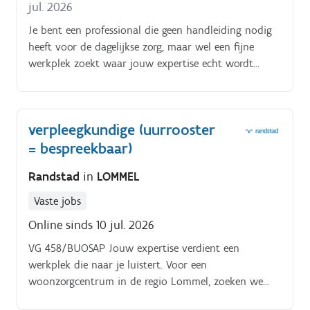
jul. 2026
Je bent een professional die geen handleiding nodig
heeft voor de dagelijkse zorg, maar wel een fijne
werkplek zoekt waar jouw expertise echt wordt
gerespecteerd en gehoord Klaar om de stap te zetten?
Klik op "Solliciteer" of stuur je CV naar
healthcare.vlaanderen@randstad.be.
verpleegkundige (uurrooster
= bespreekbaar)
Randstad
in
LOMMEL
Vaste jobs
Online sinds 10 jul. 2026
VG 458/BUOSAP Jouw expertise verdient een
werkplek die naar je luistert. Voor een
woonzorgcentrum in de regio Lommel, zoeken we
verpleegkundigen die hun vak door en door kennen