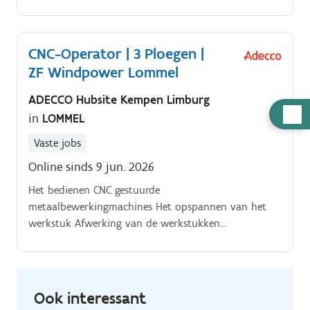
CNC-Operator | 3 Ploegen |
ZF Windpower Lommel
ADECCO Hubsite Kempen Limburg
Hulp
in
LOMMEL
nodig
Vaste jobs
Online sinds 9 jun. 2026
Het bedienen CNC gestuurde
metaalbewerkingmachines Het opspannen van het
werkstuk Afwerking van de werkstukken
Kwaliteitscontrole van de toleranties van de
werkstukken Correcte smering, koeling, wisselen van
gereedschappen en werkvolgorde tijdens het
verspanningsproces (draaien, frezen, afbramen,
Ook interessant
slijpen)