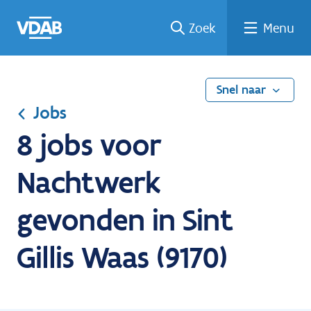
Ga
Vind
Vind
Welke
Terug
Zoek
Menu
naar
een
een
job
naar
de
job
opleiding
past
home
inhoud
bij
mij?
Snel naar
Jobs
8 jobs voor
Nachtwerk
gevonden in Sint
Gillis Waas (9170)