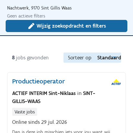
Nachtwerk, 9170 Sint Gillis Waas
Geen actieve filters
Wijzig zoekopdracht en filters
8
jobs gevonden
Sorteer op
Standaard
Productieoperator
ACTIEF INTERIM Sint-Niklaas
in
SINT-
GILLIS-WAAS
Vaste jobs
Online sinds 29 jul. 2026
Dan is deze job misschien iets voor jou want wij