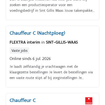
zoeken een productieoperator voor een
voedingsbedrijf in Sint Gillis Waas Jouw takenpakket:.
Opstarten en correct instellen van de productielijnen.
Chauffeur C (Nachtploeg)
FLEXTRA interim
in
SINT-GILLIS-WAAS
Vaste jobs
Online sinds 6 jul. 2026
Je laadt zelfstandig je vrachtwagen met de
klaargezette bestellingen Je levert de bestellingen via
een vaste route stipt af bij zorginstellingen Je
bewaakt de hygiëne- en HACCP-normen tijdens het
transport Je verzorgt de administratie (leverbonnen)
en neemt leeggoed mee terug Je houdt je
Chauffeur C
vrachtwagen proper en startklaar voor de volgende