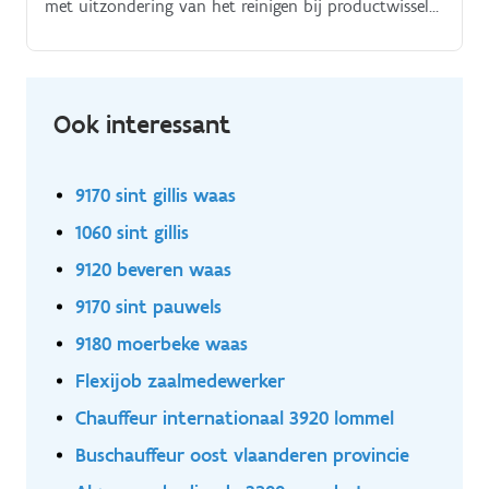
met uitzondering van het reinigen bij productwissels.
Als keukenoperator werk je samen met je team, maar
draag je ook een meewerkend leidinggevende rol
Ook interessant
9170 sint gillis waas
1060 sint gillis
9120 beveren waas
9170 sint pauwels
9180 moerbeke waas
Flexijob zaalmedewerker
Chauffeur internationaal 3920 lommel
Buschauffeur oost vlaanderen provincie