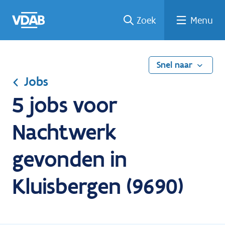
Ga
Vind
Vind
Welke
Terug
Zoek
Menu
naar
een
een
job
naar
de
job
opleiding
past
home
inhoud
bij
mij?
Snel naar
Jobs
5 jobs voor
Nachtwerk
gevonden in
Kluisbergen (9690)