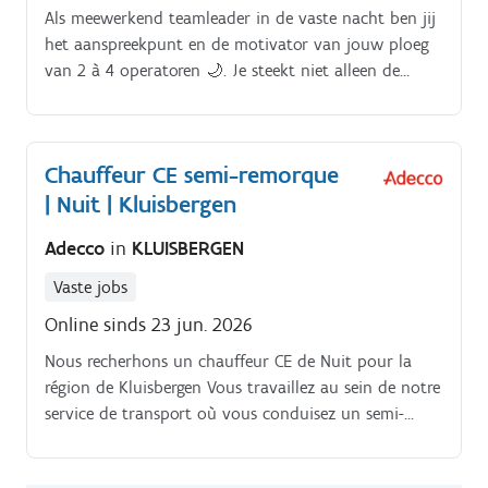
Als meewerkend teamleader in de vaste nacht ben jij
het aanspreekpunt en de motivator van jouw ploeg
van 2 à 4 operatoren 🌙. Je steekt niet alleen de
handen uit de mouwen, maar zorgt er ook voor dat
de extrusiemachine perfect wordt ingesteld, opgestart
en omgebouwd.
Chauffeur CE semi-remorque
| Nuit | Kluisbergen
Adecco
in
KLUISBERGEN
Vaste jobs
Online sinds 23 jun. 2026
Nous recherhons un chauffeur CE de Nuit pour la
région de Kluisbergen Vous travaillez au sein de notre
service de transport où vous conduisez un semi-
remorque fixe pour déplacer nos propres machines la
nuit Pendant vos heures de travail, une permanence