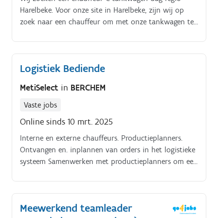
Harelbeke. Voor onze site in Harelbeke, zijn wij op
zoek naar een chauffeur om met onze tankwagen te
rijden Als tankwagenchauffeur sta je in voor het
vervoer van brandstoffen op onze verschillende
werven Je hecht veel belang aan veiligheid en werkt
Logistiek Bediende
correct Als tankwagenchauffeur sta je in voor het
vervoer en tanken van brandstoffen en Adblue op
MetiSelect
in
BERCHEM
onze verschillende werven en machines;
Vaste jobs
Online sinds 10 mrt. 2025
Interne en externe chauffeurs. Productieplanners.
Ontvangen en. inplannen van orders in het logistieke
systeem Samenwerken met productieplanners om een
vlotte productieplanning te garanderen Plannen,.
Meewerkend teamleader