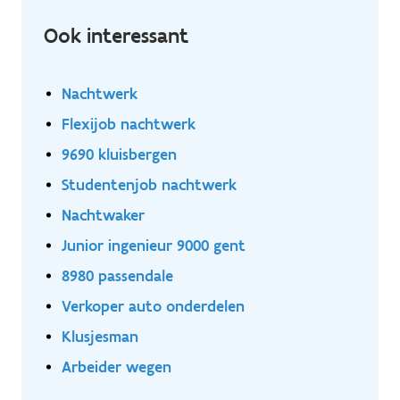
est prévue afin de répondre à toutes vos questions
Horaires de travail : du lundi soir au vendredi soir (5
Ook interessant
nuits) à partir de 17h.
Nachtwerk
Flexijob nachtwerk
9690 kluisbergen
Studentenjob nachtwerk
Nachtwaker
Junior ingenieur 9000 gent
8980 passendale
Verkoper auto onderdelen
Klusjesman
Arbeider wegen