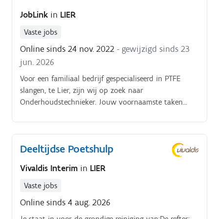
JobLink
in
LIER
Vaste jobs
Online sinds 24 nov. 2022
- gewijzigd sinds 23
jun. 2026
Voor een familiaal bedrijf gespecialiseerd in PTFE
slangen, te Lier, zijn wij op zoek naar
Onderhoudstechnieker. Jouw voornaamste taken
zijn:Verantwoordelijk zijn voor het preventief en
curatief onderhoud in de verschillende
productieafdelingen. Herstellen van storingen op
Deeltijdse Poetshulp
installaties (mechanisch, elektrisch, elektronisch en
hydraulisch) Uitvoeren van preventief onderhoud
Vivaldis Interim
in
LIER
volgens de geldende veiligheidsnormen. Technische
assistentie verlenen aan de
Vaste jobs
ploegverantwoordelijken. Overleg met de
Online sinds 4 aug. 2026
verantwoordelijken betreffende het uitvoeren van
Je staat in voor de grondige reiniging van:De refter: