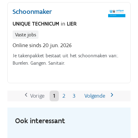
standplaats in Lier zoekt Rode Kruis Vlaanderen een
Schoonmaker
gedreven student-ambulancier om hun team te
versterken tijdens de maanden juli, augustus en
UNIQUE TECHNICUM
in
LIER
september Je rijdt mee met de ziekenwagen en zorgt
voor veilig ziekenvervoer Je bemant mee het PIT-
Vaste jobs
team en dient eerste zorgen toe Graag meer info over
Online sinds 20 jun. 2026
deze functie?. Contacteer ons gerust: 089-357905 of
Je takenpakket bestaat uit het schoonmaken van:.
medical_1016@randstad.be VG 458/BUOSAP.
Burelen. Gangen. Sanitair.
Vorige
1
2
3
Volgende
Ook interessant