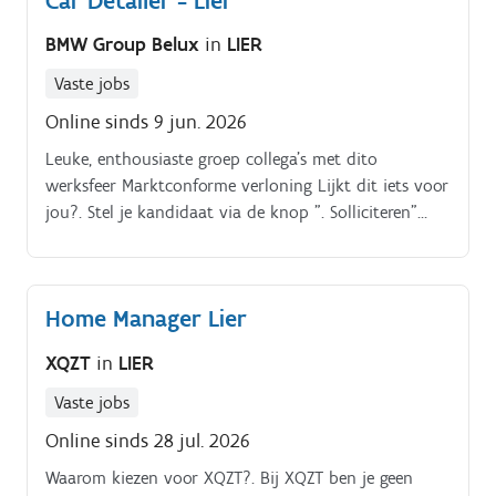
Car Detailer - Lier
BMW Group Belux
in
LIER
Vaste jobs
Online sinds 9 jun. 2026
Leuke, enthousiaste groep collega's met dito
werksfeer Marktconforme verloning Lijkt dit iets voor
jou?. Stel je kandidaat via de knop ". Solliciteren"
Meer info nodig? Contacteer ons via BMW JOY’N US,
03/890.58.42
Home Manager Lier
XQZT
in
LIER
Vaste jobs
Online sinds 28 jul. 2026
Waarom kiezen voor XQZT?. Bij XQZT ben je geen