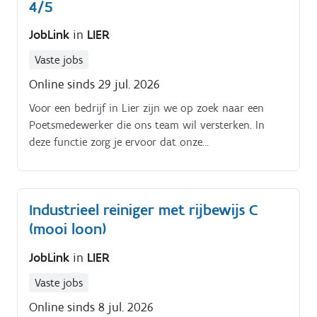
4/5
capaciteitsverlies, product contaminatie,.
JobLink
in
LIER
Vaste jobs
Online sinds 29 jul. 2026
Voor een bedrijf in Lier zijn we op zoek naar een
Poetsmedewerker die ons team wil versterken. In
deze functie zorg je ervoor dat onze
productieomgeving altijd schoon en netjes is.
Industrieel reiniger met rijbewijs C
(mooi loon)
JobLink
in
LIER
Vaste jobs
Online sinds 8 jul. 2026