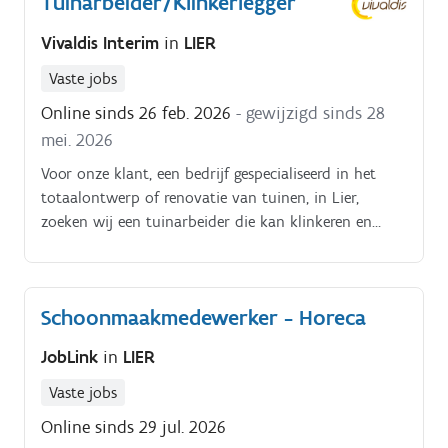
Tuinarbeider/Klinkerlegger
Vivaldis Interim
in
LIER
Vaste jobs
Online sinds 26 feb. 2026
- gewijzigd sinds 28
mei. 2026
Voor onze klant, een bedrijf gespecialiseerd in het
totaalontwerp of renovatie van tuinen, in Lier,
zoeken wij een tuinarbeider die kan klinkeren en
opritten kan plaatsen. Onze klant geeft advies op
maat, ontwerpt , legt tuinen aan en staat in voor het
onderhoud ervan.
Schoonmaakmedewerker - Horeca
JobLink
in
LIER
Vaste jobs
Online sinds 29 jul. 2026