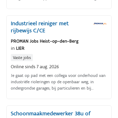
leidingen, putten.
Industrieel reiniger met
rijbewijs C/CE
PROMAN Jobs Heist-op-den-Berg
in
LIER
Vaste jobs
Online sinds 7 aug. 2026
Je gaat op pad met een collega voor onderhoud van
industriële rioleringen op de openbaar weg, in
ondergrondse garages, bij particulieren en bij
bedrijven Verstoppingen; vervuiling, wortelgroei,
betoninloop, instekende inlaten, doorstekende
voorwerpen,. Verborgen putten, riolen, deksels,.
Schoonmaakmedewerker 38u of
Geurhinder, infiltraties,. Verloren voorwerpen,