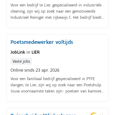
Voor een bedrijf te Lier, gespecialiseerd in industriële
cleaning, zijn wij op zoek naar een gemotiveerde
Industrieel Reiniger met rijbewijs C. Het bedrijf biedt
een stabiele werkomgeving en de mogelijkheid om
jezelf verder te ontwikkelen. Functieomschrijving:Als
medewerker industriële rioolreiniging ben je
Poetsmedewerker voltijds
verantwoordelijk voor het veilig en efficiënt ruimen,
reinigen en ontstoppen van industriële rioleringen,
JobLink
in
LIER
leidingen, putten, tanks, enz. Je werkt zowel
zelfstandig als in teamverband op diverse locaties
Vaste jobs
zoals openbare wegen, (ondergrondse) parkings, bij
Online sinds 23 apr. 2026
particulieren en in fabrieken.
Voor een familiaal bedrijf gespecialiseerd in PTFE
slangen, te Lier, zijn wij op zoek naar een Poetshulp.
Jouw voornaamste taken zijn:- poetsen van kantoren,
refters, badkamers, fitness, garage, traphallen,;-
sanitair onderhouden;- verplaatsing van Lier naar
Schilde