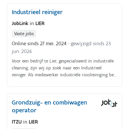
Industrieel reiniger
JobLink
in
LIER
Vaste jobs
Online sinds 27 mei. 2024
- gewijzigd sinds 23
jun. 2026
Voor een bedrijf te Lier, gespecialiseerd in industriële
cleaning, zijn wij op zoek naar een Industrieel
reiniger. Als medewerker industriële rioolreiniging ben
je verantwoordelijk voor het veilig en efficiënt
ruimen, reinigen en ontstoppen van industriële
rioleringen, leidingen, putten, tanks enz om deze:.
Grondzuig- en combiwagen
operator
ITZU
in
LIER