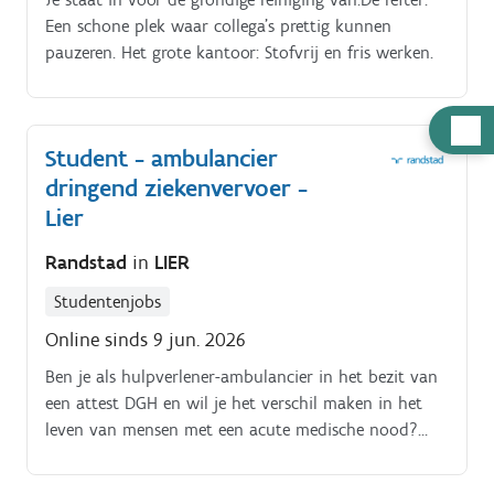
taken en mogelijke problemen en storingen.
Een schone plek waar collega's prettig kunnen
pauzeren. Het grote kantoor: Stofvrij en fris werken.
Hulp
Student - ambulancier
nodig
dringend ziekenvervoer -
Lier
Randstad
in
LIER
Studentenjobs
Online sinds 9 jun. 2026
Ben je als hulpverlener-ambulancier in het bezit van
een attest DGH en wil je het verschil maken in het
leven van mensen met een acute medische nood?
Ben je nog student en wil je in de zomermaanden
een uitdagende studentenjob uitoefenen?. Voor haar