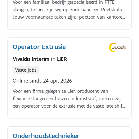
Voor een familiaal bedrijf gespecialiseerd in PTFE
slangen, te Lier, zijn wij op zoek naar een Poetshulp.
Jouw voornaamste taken zijn:- poetsen van kantoren,
refters, badkamers, fitness, garage, traphallen,;-
sanitair onderhouden;- verplaatsing van Lier naar
Schilde
Operator Extrusie
Vivaldis Interim
in
LIER
Vaste jobs
Online sinds 24 apr. 2026
Voor een firma gelegen te Lier, producent van
flexibele slangen en buizen in kunststof, zoeken wij
een operator voor de extrusie met de vaste late shift.
Als extrusieoperator zal je opgeleid worden om mee
te werken aan het volledige productieproces van de
kunststof slangen.
Onderhoudstechnieker