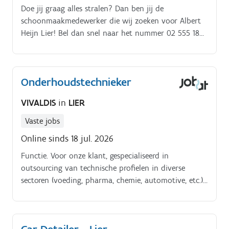
Doe jij graag alles stralen? Dan ben jij de
schoonmaakmedewerker die wij zoeken voor Albert
Heijn Lier! Bel dan snel naar het nummer 02 555 18
35 of mail naar talent.2636@tempo team.be.
Erkenningsnummer VG599/BUOSAP
Onderhoudstechnieker
VIVALDIS
in
LIER
Vaste jobs
Online sinds 18 jul. 2026
Functie. Voor onze klant, gespecialiseerd in
outsourcing van technische profielen in diverse
sectoren (voeding, pharma, chemie, automotive, etc.),
zoeken we gedreven techniekers voor allerhande
onderhoudsopdrachten in regio Lier/Ranst.