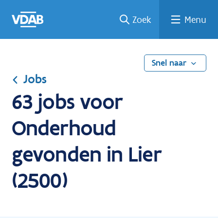
Ga
Vind
Vind
Welke
Terug
Zoek
Menu
naar
een
een
job
naar
de
job
opleiding
past
home
inhoud
bij
mij?
Snel naar
Jobs
63 jobs voor
Onderhoud
gevonden in Lier
(2500)