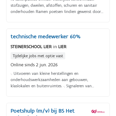
stofzuigen, dweilen, afstoffen, schuren en sanitair
onderhouden Ramen poetsen (indien gewenst door
de klant) Lichte huishoudelijke ondersteuning: zoals
strijken, boodschappen doen of een maaltijd
klaarmaken (optioneel, afhankelijk van de
technische medewerker 60%
klantenvraag) Kortom: De klant een proper en
verzorgde woning bezorgen waar ze met een gerust
STEINERSCHOOL LIER
in
LIER
hart thuiskomen Ми не вимагаємо знання мов
твого мови цілком достатньо, з рештою ми
Tijdelijke jobs met optie vast
допоможемо, читай за цим посиланням: https.
Online sinds 2 jun. 2026
·. Uitvoeren van kleine herstellingen en
onderhoudswerkzaamheden aan gebouwen,
klaslokalen en buitenruimtes. ·. Signaleren van
technische problemen en opvolgen van herstellingen.
Poetshulp (m/v) bij BS Het