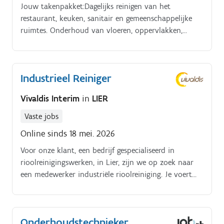
Jouw takenpakket:Dagelijks reinigen van het
restaurant, keuken, sanitair en gemeenschappelijke
ruimtes. Onderhoud van vloeren, oppervlakken,
afvalbeheer en aanvullen van hygiëneproducten.
Industrieel Reiniger
Vivaldis Interim
in
LIER
Vaste jobs
Online sinds 18 mei. 2026
Voor onze klant, een bedrijf gespecialiseerd in
rioolreinigingswerken, in Lier, zijn we op zoek naar
een medewerker industriële rioolreiniging. Je voert
ontstoppings-, ruim- en reinigingswerken uit van
industriële rioleringen, leidingen, putten, tanks enz. Je
zal instaan voor: Voor het onderhouden van deze
Onderhoudstechnieker
leidingen, putten,. Het zeer grondig reinigen met