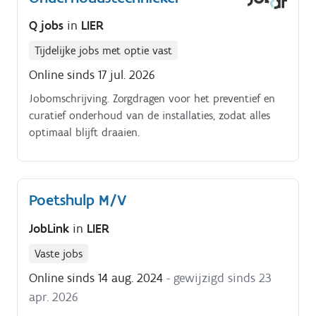
speciale (ultra) hoge druk reinigingstechnieken Het
Q jobs
in
LIER
leeg en vrij van vuil te maken ter voorbereiding en
ondersteuning van camera-inspectie en.of frees- en
Tijdelijke jobs met optie vast
renovatiewerken
Online sinds 17 jul. 2026
Jobomschrijving. Zorgdragen voor het preventief en
curatief onderhoud van de installaties, zodat alles
optimaal blijft draaien.
Poetshulp M/V
JobLink
in
LIER
Vaste jobs
Online sinds 14 aug. 2024
- gewijzigd sinds 23
apr. 2026