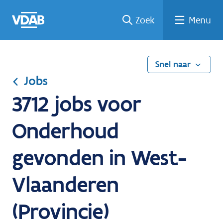
Ga
Vind
Vind
Welke
Terug
Zoek
Menu
naar
een
een
job
naar
de
job
opleiding
past
home
inhoud
bij
mij?
Snel naar
Jobs
3712 jobs voor
Onderhoud
gevonden in West-
Vlaanderen
(Provincie)