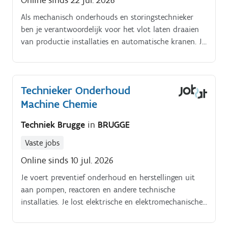
Online sinds 22 jul. 2026
Als mechanisch onderhouds en storingstechnieker
ben je verantwoordelijk voor het vlot laten draaien
van productie installaties en automatische kranen. Jij
voert preventief en correctief onderhoud uit, spoort
storingen op en pakt technische problemen
voornamelijk mechanisch aan, met een basiskennis
Technieker Onderhoud
elektriciteit als extra troef Jouw dag bestaat uit het
Machine Chemie
inspecteren en vervangen van onderdelen zoals lagers,
riemen en pompen, en het meewerken aan projecten
Techniek Brugge
in
BRUGGE
rond nieuwe machines of utilities.
Vaste jobs
Online sinds 10 jul. 2026
Je voert preventief onderhoud en herstellingen uit
aan pompen, reactoren en andere technische
installaties. Je lost elektrische en elektromechanische
storingen op en helpt pannes snel te verhelpen.