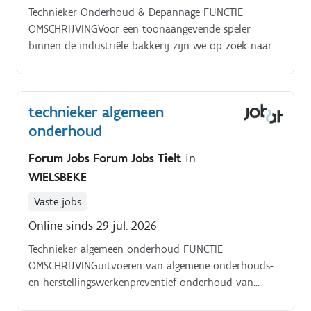
Technieker Onderhoud & Depannage FUNCTIE
OMSCHRIJVINGVoor een toonaangevende speler
binnen de industriële bakkerij zijn we op zoek naar
een Technieker Onderhoud & Depannage. Als
technieker ben je verantwoordelijk voor het
preventief onderhoud, oplossen van storingen en
technieker algemeen
technisch ondersteunen van de productie. Jouw
onderhoud
takenpakket: Beheer van het machinepark Opmaken
van preventieve onderhoudsplannen Depannage bij
Forum Jobs Forum Jobs Tielt
in
technische storingen Ondersteuning bieden bij het
WIELSBEKE
instellen van de verpakkingsmachines Actief
meedenken over technische optimalisaties Registratie
Vaste jobs
en documentatie Rapporteren aan de Maintenance
Online sinds 29 jul. 2026
Manager + samenwerken met collega-techniekers,
operatoren, productie- en kwaliteitsafdeling.
Technieker algemeen onderhoud FUNCTIE
PROFIELJe beschikt over een technische opleiding
OMSCHRIJVINGuitvoeren van algemene onderhouds-
(elektromechanica, onderhoudstechniek of
en herstellingswerkenpreventief onderhoud van
gelijkwaardig) Ervaring met industriële machines, bij
installaties en infrastructuuroplossen van technische