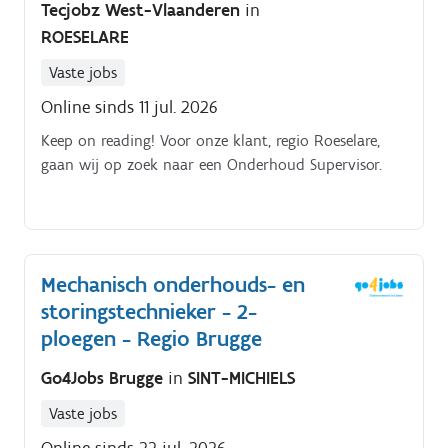
Tecjobz West-Vlaanderen
in
planning en prioriteiten Je neemt een actieve rol op
ROESELARE
binnen investerings- en optimalisatieprojecten
Vaste jobs
Online sinds 11 jul. 2026
Keep on reading! Voor onze klant, regio Roeselare,
gaan wij op zoek naar een Onderhoud Supervisor.
Mechanisch onderhouds- en
storingstechnieker - 2-
ploegen - Regio Brugge
Go4Jobs Brugge
in
SINT-MICHIELS
Vaste jobs