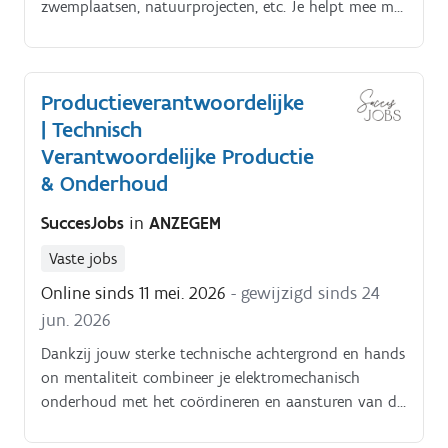
zwemplaatsen, natuurprojecten, etc. Je helpt mee met
het snoeien, maaien, scheren en aanplanten en bent
mee verantwoordelijk voor het team Gazon maaien,
gazon aanleggen.
Productieverantwoordelijke
| Technisch
Verantwoordelijke Productie
& Onderhoud
SuccesJobs
in
ANZEGEM
Vaste jobs
Online sinds 11 mei. 2026
- gewijzigd sinds 24
jun. 2026
Dankzij jouw sterke technische achtergrond en hands
on mentaliteit combineer je elektromechanisch
onderhoud met het coördineren en aansturen van de
productieactiviteiten op de werkvloer Je werkt in een