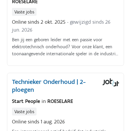
ROESELARE
Vaste jobs
Online sinds 2 okt. 2025
- gewijzigd sinds 26
jun. 2026
Ben jij een geboren leider met een passie voor
elektrotechnisch onderhoud? Voor onze klant, een
toonaangevende internationale speler in de industrie,
zoeken we een Teamleader Maintenance – Elektrisch
die zijn/haar team weet te inspireren en technische
uitdagingen niet uit de weg gaat Jouw takenpakket:.
Technieker Onderhoud | 2-
ploegen
Start People
in
ROESELARE
Vaste jobs
Online sinds 1 aug. 2026