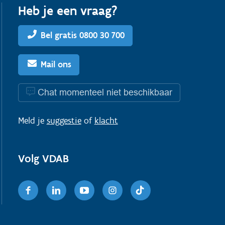
Heb je een vraag?
Bel gratis 0800 30 700
Mail ons
Chat momenteel niet beschikbaar
Meld je
suggestie
of
klacht
Volg VDAB
Facebook
Linkedin
Youtube
Instagram
TikTok