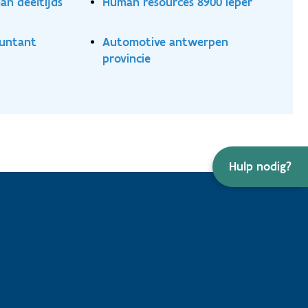
n deeltijds
Human resources 8900 ieper
ountant
Automotive antwerpen
provincie
Hulp nodig?