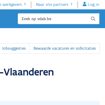
e werkgevers
Naar site partners
Log in
Sluiten
Jobsuggesties
Bewaarde vacatures en sollicitaties
t-Vlaanderen