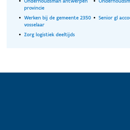
Onderhoudsman antwerpen
Onderhoudsma
provincie
Werken bij de gemeente 2350
Senior gl acc
vosselaar
Zorg logistiek deeltijds