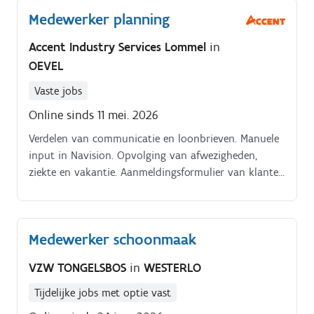
de dagplanning en het voorbereiden van de
Medewerker planning
houtbewerkingsmachines. Je werkt nauw samen met
collega’s om kwaliteitsvolle houten constructies te
Accent Industry Services Lommel
in
vervaardigen die voldoen aan de hoogste
OEVEL
standaarden.
Vaste jobs
Online sinds 11 mei. 2026
Verdelen van communicatie en loonbrieven. Manuele
input in Navision. Opvolging van afwezigheden,
ziekte en vakantie. Aanmeldingsformulier van klanten
in orde maken
Medewerker schoonmaak
VZW TONGELSBOS
in
WESTERLO
Tijdelijke jobs met optie vast