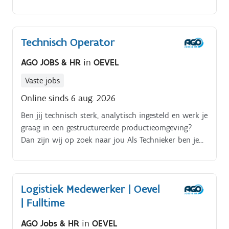
on benadering?
Technisch Operator
AGO JOBS & HR
in
OEVEL
Vaste jobs
Online sinds 6 aug. 2026
Ben jij technisch sterk, analytisch ingesteld en werk je
graag in een gestructureerde productieomgeving?
Dan zijn wij op zoek naar jou Als Technieker ben je
verantwoordelijk voor het omstellen en afstellen van
productiemachines, het uitvoeren van kleine
herstellingen en preventief onderhoud, en het
Logistiek Medewerker | Oevel
oplossen van storingen. Je zorgt ervoor dat de
| Fulltime
productie veilig, efficiënt en volgens de
vooropgestelde kwaliteitsnormen verloopt Jouw
AGO Jobs & HR
in
OEVEL
taken. Omstellen en instellen van machines binnen de