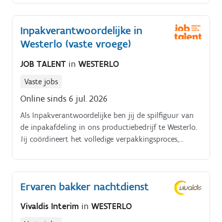
opleidingspartners.
Inpakverantwoordelijke in
Westerlo (vaste vroege)
JOB TALENT
in
WESTERLO
Vaste jobs
Online sinds 6 jul. 2026
Als Inpakverantwoordelijke ben jij de spilfiguur van
de inpakafdeling in ons productiebedrijf te Westerlo.
Jij coördineert het volledige verpakkingsproces,
stuurt collega’s aan en waarborgt dat alle producten
tijdig en volgens de hoogste kwaliteitsnormen
worden verpakt.
Ervaren bakker nachtdienst
Vivaldis Interim
in
WESTERLO