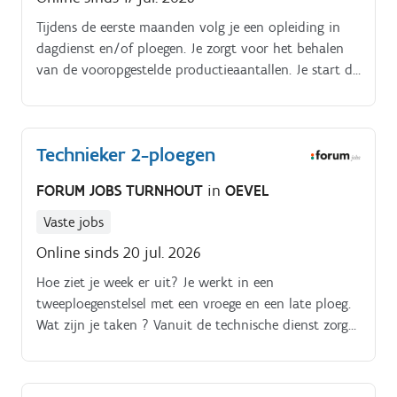
Tijdens de eerste maanden volg je een opleiding in
dagdienst en/of ploegen. Je zorgt voor het behalen
van de vooropgestelde productieaantallen. Je start de
installatie op bij de start van de productieweek,
inclusief de volledige CIP reiniging.
Technieker 2-ploegen
FORUM JOBS TURNHOUT
in
OEVEL
Vaste jobs
Online sinds 20 jul. 2026
Hoe ziet je week er uit? Je werkt in een
tweeploegenstelsel met een vroege en een late ploeg.
Wat zijn je taken ? Vanuit de technische dienst zorg
jij ervoor dat de productielijnen optimaal blijven
draaien.