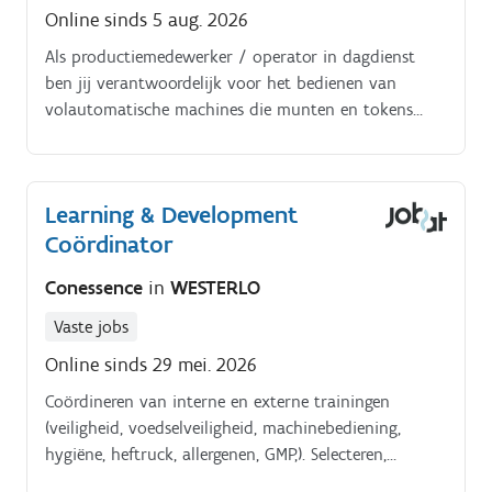
Online sinds 5 aug. 2026
Als productiemedewerker / operator in dagdienst
ben jij verantwoordelijk voor het bedienen van
volautomatische machines die munten en tokens
produceren. Je stelt machines correct af, grijpt in bij
eerste lijnstoringen en draagt bij aan een kwalitatief
productieproces.
Learning & Development
Coördinator
Conessence
in
WESTERLO
Vaste jobs
Online sinds 29 mei. 2026
Coördineren van interne en externe trainingen
(veiligheid, voedselveiligheid, machinebediening,
hygiëne, heftruck, allergenen, GMP,). Selecteren,
plannen en evalueren van opleiders en