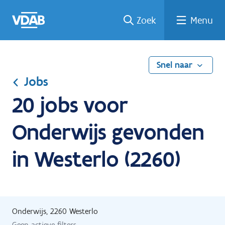
Ga
Vind
Vind
Welke
Terug
Zoek
Menu
naar
een
een
job
naar
de
job
opleiding
past
home
inhoud
bij
mij?
Snel naar
Jobs
20 jobs voor
Onderwijs gevonden
in Westerlo (2260)
Onderwijs, 2260 Westerlo
Geen actieve filters