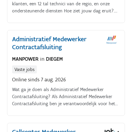
klanten, een 12 tal technici van de regio, en onze
met onze klanten uit de bouwsector
ondersteunende diensten Hoe ziet jouw dag eruit?.
Samen met je collega’s zorg je voor een efficiënte
service aan klanten en het opvolgen van service
contracten;.
Administratief Medewerker
Contractafsluiting
MANPOWER
in
DIEGEM
Vaste jobs
Online sinds 7 aug. 2026
Wat ga je doen als Administratief Medewerker
Contractafsluiting? Als Administratief Medewerker
Contractafsluiting ben je verantwoordelijk voor het
correct afhandelen van contractbeëindigingen. Je
zorgt ervoor dat dossiers volledig en accuraat
worden verwerkt en bent een belangrijke schakel
Callcenter Medewerker-
tussen verschillende interne afdelingen Je verwerkt en