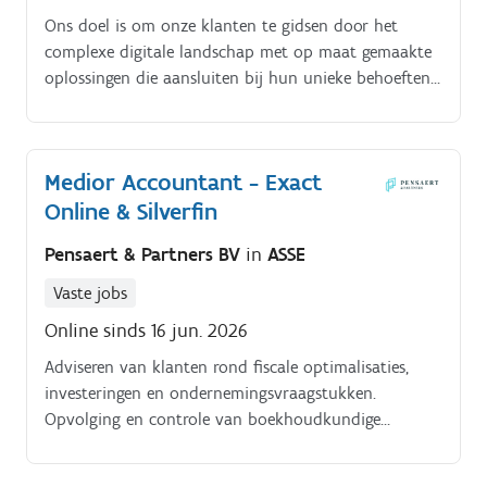
Ons doel is om onze klanten te gidsen door het
complexe digitale landschap met op maat gemaakte
oplossingen die aansluiten bij hun unieke behoeften
en budget. Met een focus op innovatie, integriteit, en
klantgerichtheid, streven wij ernaar dé
voorkeurspartner te zijn voor online zichtbaarheid
Medior Accountant - Exact
Jouw rol:.
Online & Silverfin
Pensaert & Partners BV
in
ASSE
Vaste jobs
Online sinds 16 jun. 2026
Adviseren van klanten rond fiscale optimalisaties,
investeringen en ondernemingsvraagstukken.
Opvolging en controle van boekhoudkundige
dossiers.