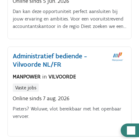
Online sinds 5 jun. 2026
Dan kan deze opportuniteit perfect aansluiten bij
jouw ervaring en ambities. Voor een vooruitstrevend
accountantskantoor in de regio Diest zoeken we een
Senior Accountant die graag verantwoordelijkheid
opneemt en klanten begeleidt van boekhouding tot
strategisch advies.
Administratief bediende -
Vilvoorde NL/FR
MANPOWER
in
VILVOORDE
Vaste jobs
Online sinds 7 aug. 2026
Pieters? Woluwe, vlot bereikbaar met het openbaar
vervoer.
Hulp
nodig