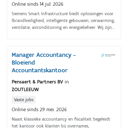
Online sinds 14 jul. 2026
Siemens Smart Infrastructure biedt oplossingen voor
(brand)veiligheid, intelligente gebouwen, verwarming,
ventilatie, airconditioning en energiebeheer. Wij zijn
globaal marktleider voor veilige, energie efficiënte en
milieuvriendelijke gebouwen Wij zijn momenteel op
zoek naar een.
Manager Accountancy -
Bloeiend
Accountantskantoor
Pensaert & Partners BV
in
ZOUTLEEUW
Vaste jobs
Online sinds 29 mei. 2026
Naast klassieke accountancy en fiscaliteit begeleidt
het kantoor ook klanten bij overnames,