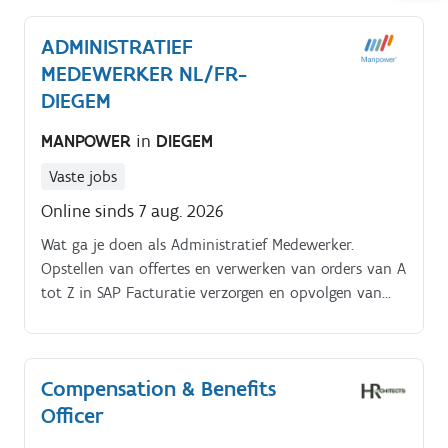
ADMINISTRATIEF
MEDEWERKER NL/FR-
DIEGEM
MANPOWER
in
DIEGEM
Vaste jobs
Online sinds 7 aug. 2026
Wat ga je doen als Administratief Medewerker.
Opstellen van offertes en verwerken van orders van A
tot Z in SAP Facturatie verzorgen en opvolgen van
openstaande betalingen Behandelen en oplossen van
disputen, inclusief opmaak van creditnota's
Telefonisch en schriftelijk contact onderhouden met
Compensation & Benefits
klanten en fabrieken Bestellingen plaatsen bij interne
Officer
en externe leveranciers en deze nauw opvolgen