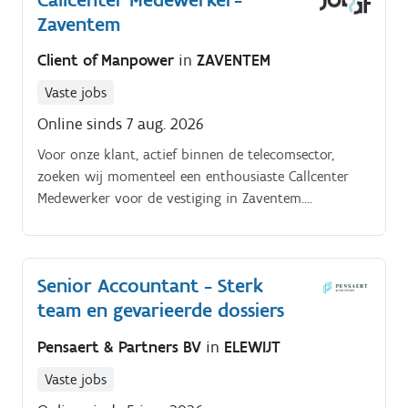
Zaventem
sluit contracten administratief af in de interne
systemen Je controleert en valideert documenten
Client of Manpower
in
ZAVENTEM
volgens de geldende procedures Je behandelt vragen
rond contractbeëindigingen en facturatie Je volgt
Vaste jobs
inkomende mailboxen op en geeft correcte feedback
Online sinds 7 aug. 2026
aan interne en externe contacten Je werkt nauw
samen met verschillende afdelingen om dossiers vlot
Voor onze klant, actief binnen de telecomsector,
af te handelen Je bewaakt deadlines en zorgt voor
zoeken wij momenteel een enthousiaste Callcenter
een kwalitatieve afwerking van elk dossier
Medewerker voor de vestiging in Zaventem.
Jobomschrijving.
Senior Accountant - Sterk
team en gevarieerde dossiers
Pensaert & Partners BV
in
ELEWIJT
Vaste jobs