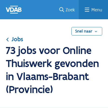
Ga
Vind
Vind
Welke
Terug
Zoek
Menu
naar
een
een
job
naar
de
job
opleiding
past
home
inhoud
bij
mij?
Snel naar
Jobs
73 jobs voor Online
Thuiswerk gevonden
in Vlaams-Brabant
(Provincie)