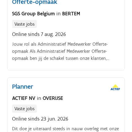
Offerte-opmaak
SGS Group Belgium
in
BERTEM
Vaste jobs
Online sinds 7 aug. 2026
Jouw rol als Administratief Medewerker Offerte-
opmaak Als Administratief Medewerker Offerte-
opmaak ben jij de schakel tussen onze klanten,
techniekers en projectleiders. Je zorgt ervoor dat
iedere offerte correct, volledig en tijdig wordt
uitgewerkt. Wat ga je doen? Beheren van de offerte-
Planner
mailbox en opmaken van prijsvoorstellen Klanten
contacteren om bijkomende technische informatie te
ACTIEF NV
in
OVERIJSE
verzamelen Opvolgen van de uitgestuurde offertes
Voorbereiden en administratief ondersteunen van
Vaste jobs
tenders Zorgen voor een correcte en tijdige
Online sinds 23 jun. 2026
informatiedoorstroming naar klanten en collega's
Dit doe je uiteraard steeds in nauw overleg met onze
Opbouwen van een professionele vertrouwensrelatie