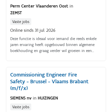
Perm Center Vlaanderen Oost
in
ZEMST
Vaste jobs
Online sinds 31 jul. 2026
Deze functie is ideaal voor iemand die reeds enkele
jaren ervaring heeft opgebouwd binnen algemene
boekhouding en graag verder wil groeien in een
brede financiële rol Jouw verantwoordelijkheden:
Verwerken en opvolgen van de algemene
boekhouding van A tot Y Voorbereiden van
Commissioning Engineer Fire
maandafsluitingen en ondersteuning bij
Safety - Brussel - Vlaams Brabant
jaarafsluitingen Opvolgen van boekhoudkundige
rekeningen en financiële verrichtingen Opstellen van
(m/f/x)
BTW aangiftes en andere fiscale documenten.
SIEMENS nv
in
HUIZINGEN
Inboeken en verwerken van aankoop en
investeringsfacturen.
Vaste jobs