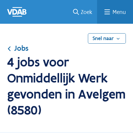
Ga
Vind
Vind
Welke
Terug
Zoek
Menu
naar
een
een
job
naar
de
job
opleiding
past
home
inhoud
bij
mij?
Snel naar
Jobs
4 jobs voor
Onmiddellijk Werk
gevonden in Avelgem
(8580)