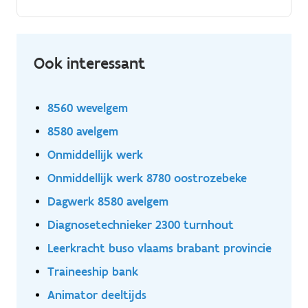
machines bij te regelen Als operator zal je een basis
brutoloon verdienen van €17,13bruto/ uur, aangevuld
met een ploegpremie van 7% per uur en
maaltijdcheques van €7,20 / dag We zoeken
Ook interessant
operatoren die in 2 ploegen kunnen werken.
8560 wevelgem
8580 avelgem
Onmiddellijk werk
Onmiddellijk werk 8780 oostrozebeke
Dagwerk 8580 avelgem
Diagnosetechnieker 2300 turnhout
Leerkracht buso vlaams brabant provincie
Traineeship bank
Animator deeltijds