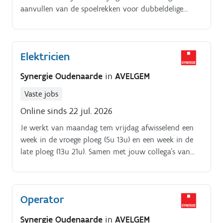
aanvullen van de spoelrekken voor dubbeldelige
weefgetouwen.
Elektricien
Synergie Oudenaarde
in
AVELGEM
Vaste jobs
Online sinds 22 jul. 2026
Je werkt van maandag tem vrijdag afwisselend een
week in de vroege ploeg (5u 13u) en een week in de
late ploeg (13u 21u). Samen met jouw collega's van
het technisch team sta je in voor het preventief en
curatief onderhoud van het machinepark.
Operator
Synergie Oudenaarde
in
AVELGEM