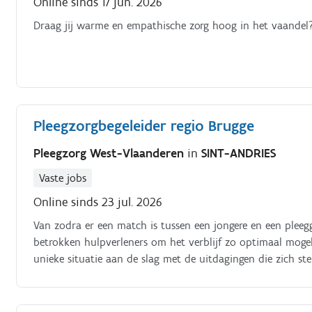
Online sinds 17 jun. 2026
Draag jij warme en empathische zorg hoog in het vaandel?
Pleegzorgbegeleider regio Brugge
Pleegzorg West-Vlaanderen
in
SINT-ANDRIES
Vaste jobs
Online sinds 23 jul. 2026
Van zodra er een match is tussen een jongere en een pleeg
betrokken hulpverleners om het verblijf zo optimaal mogelij
unieke situatie aan de slag met de uitdagingen die zich ste
omgaan met trauma ervaringen, hechting, ontwikkelings p
pleegzorgverblijf regelmatig op.