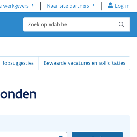
e werkgevers
Naar site partners
Log in
Sluiten
Jobsuggesties
Bewaarde vacatures en sollicitaties
evonden