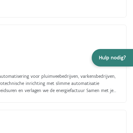
Hulp nodig?
alautomatisering voor pluimveebedrijven, varkensbedrijven,
rotechnische inrichting met slimme automatisatie
beidsuren en verlagen we de energiefactuur Samen met je
ee en varkenshouderijen, dit houdt in dat je samen met je