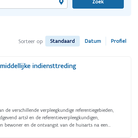
Zoek
Standaard
Datum
Profiel
Sorteer op
nmiddellijke indiensttreding
an de verschillende verpleegkundige referentiegebieden,
gevend arts) en de referentieverpleegkundigen,
een bewoner en de ontvangst van de huisarts na een
edossier, bestellingen apotheek, opname ziekenhuis,