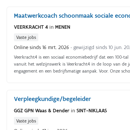
plannen van consultatie, medicatiebeleid, palliatieve en 
Plannen en organiseren van het dagdagelijkse wonen en l
Maatwerkcoach schoonmaak sociale econ
toekomstige bewoner in de thuissituatie/ziekenhuis/ande
opname eerste dag organiseren, aanmaak dossier nieuwe b
VEERKRACHT 4
in
MENEN
van ziekenhuisopname, coachende aspect tav de zorgkundi
aanwezigheid op een multidisciplinair overleg, teamvergad
Vaste jobs
Online sinds 16 mrt. 2026
- gewijzigd sinds 10 jun. 2
Veerkracht4 is een sociaal economiebedrijf dat een 100-ta
vanuit het welzijnswerk is Veerkracht4 in de loop van de 
engagement en een bedrijfsmatige aanpak. Voor. Onze sch
collega die samen met onze doelgroepwerknemers en col
dagdagelijks tot een goed einde brengt Je werkt mee op de 
plant en organiseert de werklvoer, je overlegt met onze so
Verpleegkundige/begeleider
doelgroepmederwerkers te evalueren Je werkt ook mee op 
GGZ GPN Waas & Dender
in
SINT-NIKLAAS
Vaste jobs