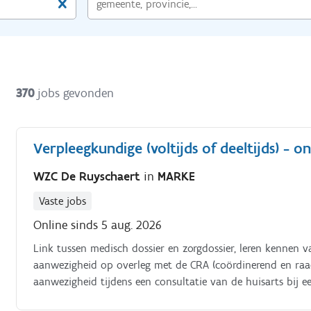
370
jobs gevonden
Verpleegkundige (voltijds of deeltijds) - o
WZC De Ruyschaert
in
MARKE
Vaste jobs
Online sinds 5 aug. 2026
Link tussen medisch dossier en zorgdossier, leren kennen v
aanwezigheid op overleg met de CRA (coördinerend en raad
aanwezigheid tijdens een consultatie van de huisarts bij 
consultatie: medisch dossier, in orde brengen van medicati