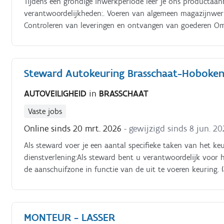
Tijdens een grondige inwerkperiode leer je ons producta
verantwoordelijkheden:. Voeren van algemeen magazijnwer
Controleren van leveringen en ontvangen van goederen Om 
graag de volgende vragen:.
Steward Autokeuring Brasschaat-Hoboke
AUTOVEILIGHEID
in
BRASSCHAAT
Vaste jobs
Online sinds 20 mrt. 2026
- gewijzigd sinds 8 jun. 2
Als steward voer je een aantal specifieke taken van het keu
dienstverlening:Als steward bent u verantwoordelijk voor 
de aanschuifzone in functie van de uit te voeren keuring. (
handskeuring, lichte vrachtwagens,.).
MONTEUR - LASSER