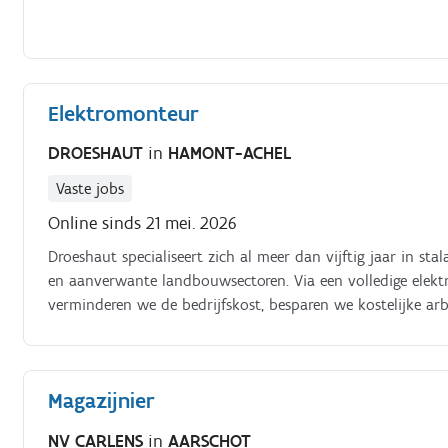
Elektromonteur
DROESHAUT
in
HAMONT-ACHEL
Vaste jobs
Online sinds 21 mei. 2026
Droeshaut specialiseert zich al meer dan vijftig jaar in st
en aanverwante landbouwsectoren. Via een volledige elekt
verminderen we de bedrijfskost, besparen we kostelijke ar
collega's sta je in voor de complete realisatie van pluimv
team van manusjes van alles:.
Magazijnier
NV CARLENS
in
AARSCHOT