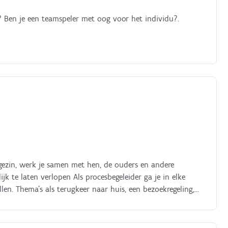
 Ben je een teamspeler met oog voor het individu?.
gezin, werk je samen met hen, de ouders en andere
k te laten verlopen Als procesbegeleider ga je in elke
llen. Thema’s als terugkeer naar huis, een bezoekregeling,
sychologie, … komen hierin vaak aan bod Je volgt elk