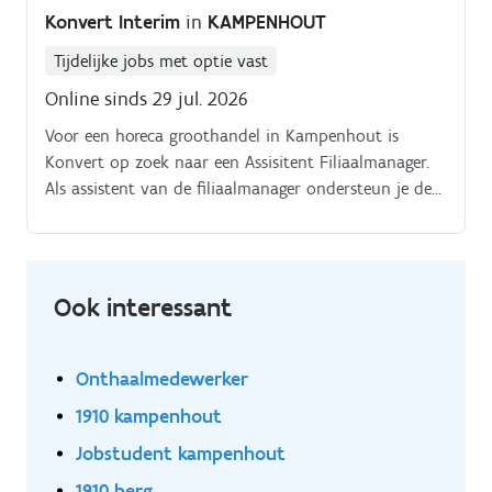
(23) en je collega's (4) in de binnendienst Je
Konvert Interim
in
KAMPENHOUT
ondersteunt jouw collega's in de binnendienst bij
diverse administratieve werkzaamheden
Tijdelijke jobs met optie vast
Online sinds 29 jul. 2026
Voor een horeca groothandel in Kampenhout is
Konvert op zoek naar een Assisitent Filiaalmanager.
Als assistent van de filiaalmanager ondersteun je de
filiaalmanager bij de leidinggevende en
organisatorische taken in het filiaal.
Ook interessant
Onthaalmedewerker
1910 kampenhout
Jobstudent kampenhout
1910 berg