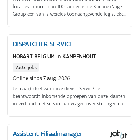
locaties in meer dan 100 landen is de Kuehne+Nagel
Group een van 's werelds toonaangevende logistieke
bedrijven. Als werkgever staat Kuehne+Nagel voor
gelijke kansen en zetten we ons in voor diversiteit in
onze teams met betrekking tot mensen met een
DISPATCHER SERVICE
handicap.
HOBART BELGIUM
in
KAMPENHOUT
Vaste jobs
Online sinds 7 aug. 2026
Je maakt deel van onze dienst 'Service' Je
beantwoordt inkomende oproepen van onze klanten
in verband met service aanvragen over storingen en
onderhoud Je zorgt voor een correcte administratieve
afhandeling van een oproep, waarna deze
automatisch aan onze monteurs wordt overgedragen
Assistent Filiaalmanager
Je hebt veelvuldig contact met klanten, monteurs