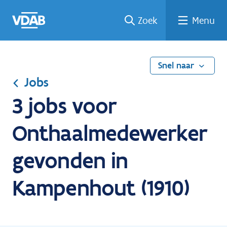
Ga
Vind
Vind
Welke
Terug
Zoek
Menu
naar
een
een
job
naar
de
job
opleiding
past
home
inhoud
bij
mij?
Snel naar
Jobs
3 jobs voor
Onthaalmedewerker
gevonden in
Kampenhout (1910)