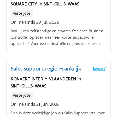
SQUARE CITY
in
SINT-GILLIS-WAAS
van technische offertes en calculaties Analyseren en
verwerken van technische werfinformatie
Vaste jobs
Ondersteunen bij de voorbereiding en uitvoering van
Online sinds 29 jul. 2026
industriële projecten Technische en administratieve
ondersteuning bieden rond aankoop en
Ben jij een zelfstandige en ervaren freelance Business
materiaalbeheer Mee opvolgen van financiële
Controller op zoek naar een korte, impactvolle
rapporteringen van projecten Actief meedenken over
opdracht? Voor een industriële organisatie zoeken we
procesverbeteringen en optimalisaties Samenwerken
een professional die gedurende 6 maanden
met verschillende interne en externe stakeholders.
ondersteuning biedt in financiële analyses en
rapportages.
Sales support regio Frankrijk
KONVERT INTERIM VLAANDEREN
in
SINT-GILLIS-WAAS
Vaste jobs
Online sinds 21 jun. 2026
Dan is deze veelzijdige job als Sales Support iets voor