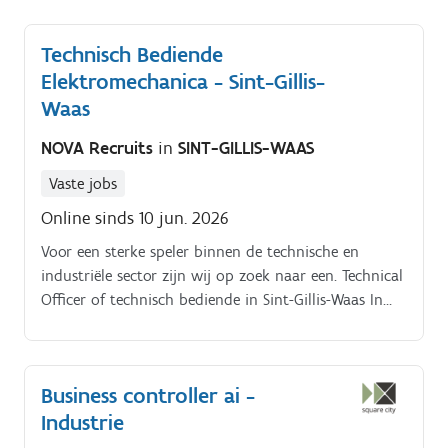
Technisch Bediende
Elektromechanica - Sint-Gillis-
Waas
NOVA Recruits
in
SINT-GILLIS-WAAS
Vaste jobs
Online sinds 10 jun. 2026
Voor een sterke speler binnen de technische en
industriële sector zijn wij op zoek naar een. Technical
Officer of technisch bediende in Sint-Gillis-Waas In
deze functie ondersteun je de operationele werking
van industriële projecten en werk je nauw samen met
de project- en afdelingsverantwoordelijken Je
Business controller ai -
combineert technische kennis, administratie en
Industrie
calculatie om projecten efficiënt en succesvol te laten
verlopen Jouw takenpakket. Opstellen en uitwerken