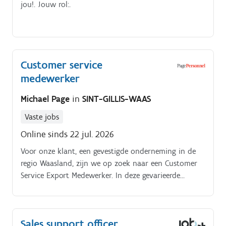
jou!. Jouw rol:.
Customer service
medewerker
Michael Page
in
SINT-GILLIS-WAAS
Vaste jobs
Online sinds 22 jul. 2026
Voor onze klant, een gevestigde onderneming in de
regio Waasland, zijn we op zoek naar een Customer
Service Export Medewerker. In deze gevarieerde
functie vorm je de schakel tussen klanten, sales en
logistiek en zorg je ervoor dat het volledige
orderproces vlekkeloos verloopt.
Sales support officer