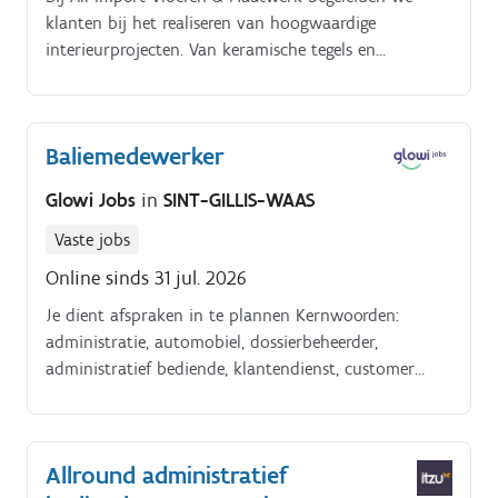
klanten bij het realiseren van hoogwaardige
interieurprojecten. Van keramische tegels en
natuursteen tot parket, maatwerk en
keukenwerkbladen: kwaliteit, vakmanschap en
persoonlijke begeleiding staan bij ons centraal Om
Baliemedewerker
ons team te versterken, zoeken we een enthousiaste
receptionist/ administratief medewerker die onze
Glowi Jobs
in
SINT-GILLIS-WAAS
klanten met een glimlach ontvangt en mee zorgt
voor een vlotte dagelijkse werking van ons bedrijf
Vaste jobs
Jouw functie.
Online sinds 31 jul. 2026
Je dient afspraken in te plannen Kernwoorden:
administratie, automobiel, dossierbeheerder,
administratief bediende, klantendienst, customer
service, baliemedewerker.
Allround administratief