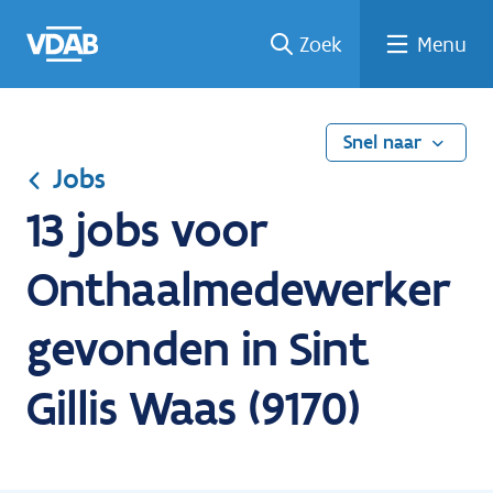
Ga
Vind
Vind
Welke
Terug
Zoek
Menu
naar
een
een
job
naar
de
job
opleiding
past
home
inhoud
bij
mij?
Snel naar
Jobs
13 jobs voor
Onthaalmedewerker
gevonden in Sint
Gillis Waas (9170)