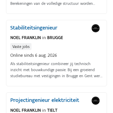
Berekeningen van de volledige structuur worden
nauwgezet uitgevoerd vanaf de fundering tot en met
de dakconstructie.
Stabiliteitsingenieur
NOEL FRANKLIN
in
BRUGGE
Vaste jobs
Online sinds 6 aug. 2026
Als stabiliteitsingenieur combineer jij technisch
inzicht met bouwkundige passie. Bij een groeiend
studiebureau met vestigingen in Brugge en Gent werk
jij aan gevarieerde projecten, van particuliere
woningen tot complexe structuren.
Projectingenieur elektriciteit
NOEL FRANKLIN
in
TIELT