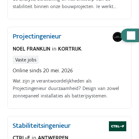
stabiliteit binnen onze bouwprojecten. Je werkt
nauw samen met architecten, bouwheren en
projectontwikkelaars om tot veilige en innovatieve
oplossingen te komen. Je bent betrokken bij het
Hulp
Projectingenieur
volledige traject, van het voorontwerp tot en met de
nodig
uitvoering, en zorgt voor een correcte opvolging. Om
NOEL FRANKLIN
in
KORTRIJK
de projecten tot een goed einde te brengen, bundel je
de krachten met ons team van tekenaars.
Vaste jobs
Online sinds 20 mei. 2026
Wat zijn je verantwoordelijkheden als
Projectingenieur duurzaamheid? Design van zowel
zonnepaneel installaties als batterijsystemen.
Stabiliteitsingenieur
CTRL-F
in
ANTWERPEN