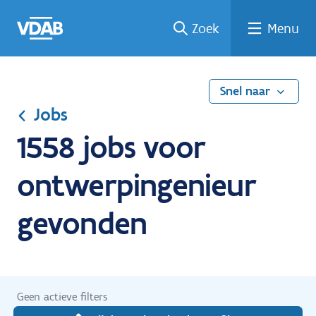
Ga
Vind
Vind
Welke
Terug
Zoek
Menu
naar
een
een
job
naar
de
job
opleiding
past
home
inhoud
bij
mij?
Snel naar
Jobs
1558 jobs voor
ontwerpingenieur
gevonden
Geen actieve filters