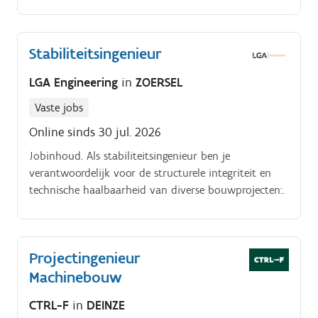
klant. Je werkt daarbij nauw samen met architecten,
opdrachtgevers en ontwikkelaars om tot veilige en
innovatieve oplossingen te komen.
Stabiliteitsingenieur
LGA Engineering
in
ZOERSEL
Vaste jobs
Online sinds 30 jul. 2026
Jobinhoud. Als stabiliteitsingenieur ben je
verantwoordelijk voor de structurele integriteit en
technische haalbaarheid van diverse bouwprojecten:.
Projectingenieur
Machinebouw
CTRL-F
in
DEINZE