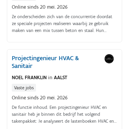
Online sinds 20 mei. 2026
Ze onderscheiden zich van de concurrentie doordat
ze speciale projecten realiseren waarbij ze gebruik
maken van een mix tussen beton en staal. Hun
projecten gaan van winkels, kantoren, logistieke en
productiegebouwen naar maneges en
landbouwgebouwen.
Projectingenieur HVAC &
Sanitair
NOEL FRANKLIN
in
AALST
Vaste jobs
Online sinds 20 mei. 2026
De functie inhoud. Een projectingenieur HVAC en
sanitair heb je binnen dit bedrijf het volgend
takenpakket: Je analyseert de lastenboeken HVAC en
sanitair voor projecten in hotels, woonzorgcentra,