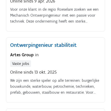
Online sinds 9 apr. 2026
Voor onze klant in de regio Roeselare zoeken we een
Mechanisch Ontwerpingenieur met een passie voor
techniek. Deze onderneming heeft een sterke
reputatie opgebouwd in het ontwerpen en bouwen
van innovatieve installaties op maat, specifiek gericht
op bedrijven in de procesindustrie.
Ontwerpingenieur stabiliteit
Artes Group
in
Vaste jobs
Online sinds 13 okt. 2025
We zijn een sterke speler op alle terreinen: burgerlijke
bouwkunde, waterbouw, petrochemie, technieken,
prefab, gebouwen, staalbouw en restauratie. Voor
Artes Engineering, onze interne studiedienst zijn we
op zoek naar een ontwerpingenieur stabiliteit.