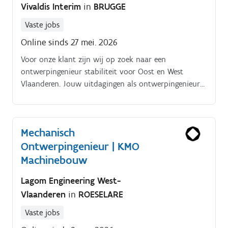
Vivaldis Interim
in
BRUGGE
Vaste jobs
Online sinds 27 mei. 2026
Voor onze klant zijn wij op zoek naar een
ontwerpingenieur stabiliteit voor Oost en West
Vlaanderen. Jouw uitdagingen als ontwerpingenieur
stabiliteit:Technische expertise je staat jouw collega’s
bij in de uitwerking van technische vraagstukken.
Mechanisch
Ontwerpingenieur | KMO
Machinebouw
Lagom Engineering West-
Vlaanderen
in
ROESELARE
Vaste jobs