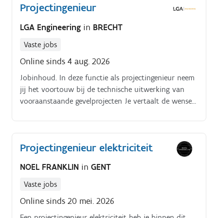
Projectingenieur
LGA Engineering
in
BRECHT
Vaste jobs
Online sinds 4 aug. 2026
Jobinhoud. In deze functie als projectingenieur neem
jij het voortouw bij de technische uitwerking van
vooraanstaande gevelprojecten Je vertaalt de wensen
van de klant naar een vlekkeloos technisch ontwerp
en bewaakt hierbij nauwgezet de nodige
kwaliteitsnormen.
Projectingenieur elektriciteit
NOEL FRANKLIN
in
GENT
Vaste jobs
Online sinds 20 mei. 2026
Een projectingenieur elektriciteit heb je binnen dit