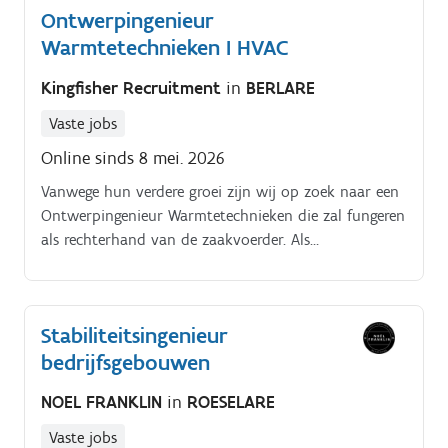
Ontwerpingenieur
Warmtetechnieken I HVAC
Kingfisher Recruitment
in
BERLARE
Vaste jobs
Online sinds 8 mei. 2026
Vanwege hun verdere groei zijn wij op zoek naar een
Ontwerpingenieur Warmtetechnieken die zal fungeren
als rechterhand van de zaakvoerder. Als
Ontwerpingenieur Warmtetechnieken heb je een
sleutelrol in het ontwerpen, uitwerken en en
opvolgen van zeer uiteenlopende HVAC systemen op
Stabiliteitsingenieur
maat van de klant.
bedrijfsgebouwen
NOEL FRANKLIN
in
ROESELARE
Vaste jobs