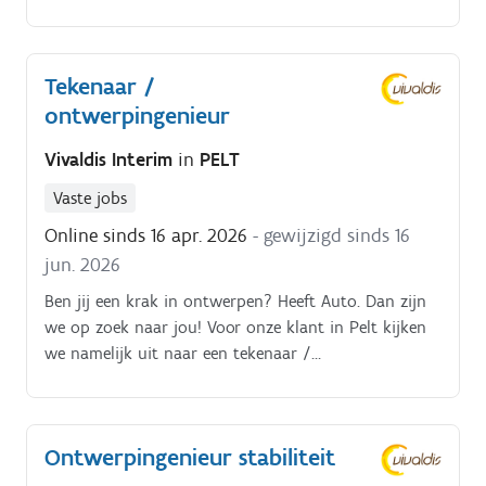
vereisten naar doordachte en efficiënte
ontwerpoplossingen Evalueren en verbeteren van
bestaande ontwerpen met aandacht voor prestaties,
Tekenaar /
betrouwbaarheid en kostenefficiëntie Samenwerken
ontwerpingenieur
met interne afdelingen om een vlotte overgang van
ontwerp naar productie te garanderen Technische
Vivaldis Interim
in
PELT
ondersteuning bieden tijdens de montage en opbouw
van machines Actief bijdragen aan innovatieve
Vaste jobs
oplossingen en op de hoogte blijven van nieuwe
Online sinds 16 apr. 2026
- gewijzigd sinds 16
ontwikkelingen binnen de sector
jun. 2026
Ben jij een krak in ontwerpen? Heeft Auto. Dan zijn
we op zoek naar jou! Voor onze klant in Pelt kijken
we namelijk uit naar een tekenaar /
ontwerpingenieur als versterking op hun
studiebureau.
Ontwerpingenieur stabiliteit