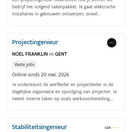
bedrijf het volgend takenpakket: Je gaat elektrische
installaties in gebouwen ontwerpen, zowel
hoogspanning, laagspanning als zwakstroom. Hierbij
ga je de haalbaarheid van hernieuwbare technieken
onderzoeken.
Projectingenieur
NOEL FRANKLIN
in
GENT
Vaste jobs
Online sinds 20 mei. 2026
Je ondersteunt de werfleider en projectleider in de
dagelijkse organisatie en opvolging van projecten. Je
neemt interne taken op zoals werkvoorbereiding,
administratie, planningen en coördinatie vanuit
kantoor.
Stabiliteitsingenieur