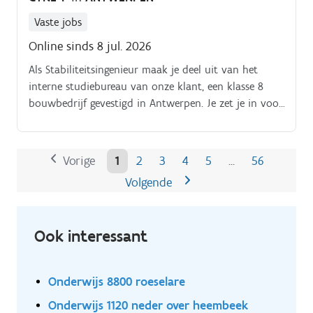
Vaste jobs
Online sinds 8 jul. 2026
Als Stabiliteitsingenieur maak je deel uit van het
interne studiebureau van onze klant, een klasse 8
bouwbedrijf gevestigd in Antwerpen. Je zet je in voor
diverse uitdagende bouwprojecten, waaronder
nieuwbouw, renovatie, Design & Build en projecten
volgens traditionele contractvormen.
Vorige
1
2
3
4
5
56
…
Volgende
Ook interessant
Onderwijs 8800 roeselare
Onderwijs 1120 neder over heembeek