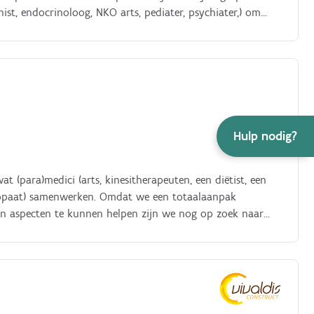
nist, endocrinoloog, NKO arts, pediater, psychiater,) om
het huren van een praktijkruimte of eventueel bij
Hulp nodig?
wat (para)medici (arts, kinesitherapeuten, een diëtist, een
teopaat) samenwerken. Omdat we een totaalaanpak
ijn aspecten te kunnen helpen zijn we nog op zoek naar
asis in de vorm van het huren van een praktijkruimte.