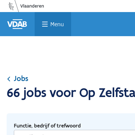
Ga
Vind
Vind
Welke
Terug
naar
een
een
job
naar
de
job
opleiding
past
home
Menu
inhoud
bij
mij?
Jobs
66 jobs voor Op Zelfsta
Functie, bedrijf of trefwoord