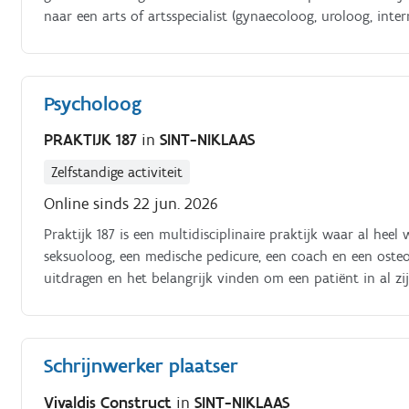
naar een arts of artsspecialist (gynaecoloog, uroloog, inter
mee samen te werken op zelfstandige basis in de vorm van 
interesse zich in te kopen.
Psycholoog
PRAKTIJK 187
in
SINT-NIKLAAS
Zelfstandige activiteit
Online sinds 22 jun. 2026
Praktijk 187 is een multidisciplinaire praktijk waar al heel 
seksuoloog, een medische pedicure, een coach en een os
uitdragen en het belangrijk vinden om een patiënt in al z
een psycholoog om mee samen te werken op zelfstandige b
Schrijnwerker plaatser
Vivaldis Construct
in
SINT-NIKLAAS