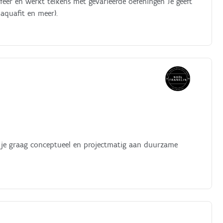
sfeer en werkt telkens met gevarieerde oefeningen Je geeft
 aquafit en meer).
k je graag conceptueel en projectmatig aan duurzame