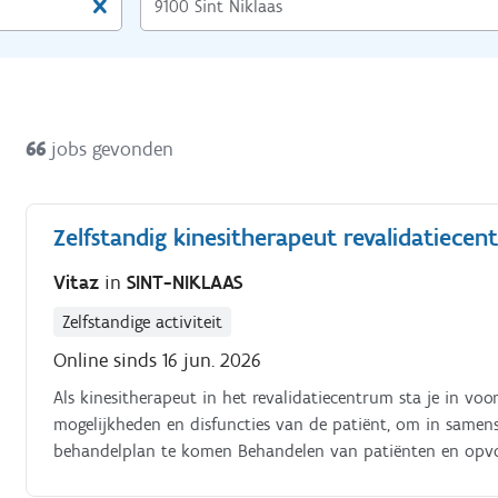
66
jobs gevonden
Zelfstandig kinesitherapeut revalidatiece
Vitaz
in
SINT-NIKLAAS
Zelfstandige activiteit
Online sinds 16 jun. 2026
Als kinesitherapeut in het revalidatiecentrum sta je in voor onderstaand t
mogelijkheden en disfuncties van de patiënt, om in samen
behandelplan te komen Behandelen van patiënten en opvolgen van hun evolutie Administratief opvolgen van de
dagelijkse evolutie Deelnemen aan intra en interdisciplinair overleg Je vervangt op de verschillende afdelingen en