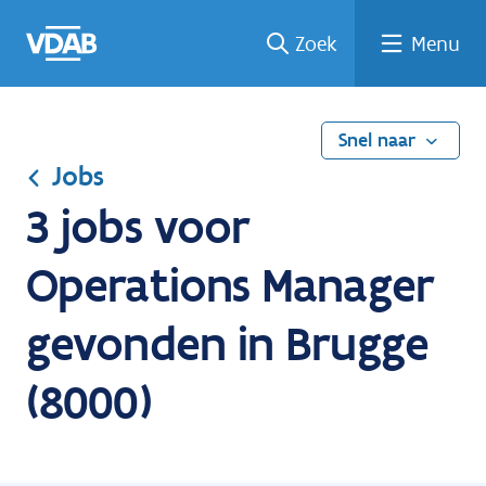
Ga
Vind
Vind
Welke
Terug
Zoek
Menu
naar
een
een
job
naar
de
job
opleiding
past
home
inhoud
bij
mij?
Snel naar
Jobs
3 jobs voor
Operations Manager
gevonden in Brugge
(8000)