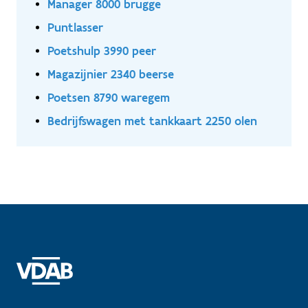
Manager 8000 brugge
Puntlasser
Poetshulp 3990 peer
Magazijnier 2340 beerse
Poetsen 8790 waregem
Bedrijfswagen met tankkaart 2250 olen