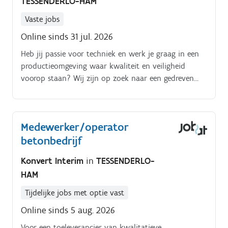
TESSENDERLO-HAM
Vaste jobs
Online sinds 31 jul. 2026
Heb jij passie voor techniek en werk je graag in een
productieomgeving waar kwaliteit en veiligheid
voorop staan? Wij zijn op zoek naar een gedreven
Technisch Operator die het team komt versterken in
de vaste nachtpost Als Technisch Operator ben je een
belangrijk onderdeel van het productieproces.
Medewerker/operator
betonbedrijf
Konvert Interim
in
TESSENDERLO-
HAM
Tijdelijke jobs met optie vast
Online sinds 5 aug. 2026
Voor een toeleverancier van kwalitatieve