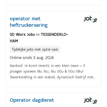
verloopt: van het afstellen van installaties en het
aanvoeren van grondstoffen tot het uitvoeren van
kwaliteitscontroles.
operator met
heftruckervaring
SD Worx Jobs
in
TESSENDERLO-
HAM
Tijdelijke jobs met optie vast
Online sinds 3 aug. 2026
Aanbod: Je komt terecht in een klein team + 3
ploegen systeem (8u 16u, 16u 00u & 00u 08u)
Tewerkstelling in een stabiel, dynamisch bedrijf met
doorgroeimogelijkheden Ploegenpremie van 1.2629
euro/uur dag + late ploeg en 3.92euro/uur
nachtploeg Maaltijdcheques van €9,.5Wil jij deel
Operator dagdienst
uitmaken van dit collegiaal en dynamisch team?
Bezorg ons snel jouw CV!