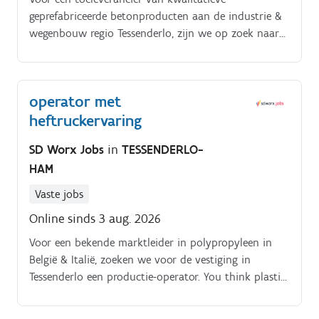
geprefabriceerde betonproducten aan de industrie &
wegenbouw regio Tessenderlo, zijn we op zoek naar
een Operator. Als gevestigd producent en leverancier
van betonproducten voor riolering, afwatering,
waterbehandeling en bestrating is de firma
operator met
betrokken bij de meest uiteenlopende
heftruckervaring
infrastructuurprojecten in België.
SD Worx Jobs
in
TESSENDERLO-
HAM
Vaste jobs
Online sinds 3 aug. 2026
Voor een bekende marktleider in polypropyleen in
België & Italië, zoeken we voor de vestiging in
Tessenderlo een productie-operator. You think plastic
is fantastic? Check de vacature!. - eigenhandig
bedienen van een extrusie-compounding installatie