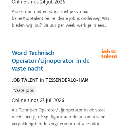
Online sinds 24 jul. 2026
Aarzel dan niet en stuur snel je cv naar
belies@jobtalent.be. Je ideale job is onderweg Wat
bieden wij jou? 38 uur per week werk je in een
groeiend bedrijf met overheerlijke delicatessen. Je
vast contract ligt niet ver buiten je bereik (Uiteraard
na een geslaagde interimperiode) Werken in 2 ploegen
Word Technisch
(toffe collega's inbegrepen) Je zal werken met
Operator/Lijnoperator in de
moderne toestellen. Er wordt een uitgebreide
opleiding on the job voorzien.
vaste nacht
JOB TALENT
in
TESSENDERLO-HAM
Vaste jobs
Online sinds 27 jul. 2026
Als Technisch Operator/Lijnoperator in de vaste
nacht ben jij dé spilfiguur aan de automatische
verpakkingslijn. Je zorgt ervoor dat alles vlot