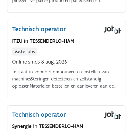
ploegen. Verpakte producten palletiseren en
transportklaar maken. Controle uitvoeren op eerste
producten en via uur controles.
Technisch operator
ITZU
in
TESSENDERLO-HAM
Vaste jobs
Online sinds 8 aug. 2026
Je staat in voor:Het ombouwen en instellen van
machinesStoringen detecteren en zelfstandig
oplossenMaterialen bestellen en aanleveren aan de
lijnVerpakte producten palletiseren en transportklaar
makenControle uitvoeren op eerste producten en via
uur controlesAdministratie verwerken (uitval,
Technisch operator
stoptijden, voorraad…)Preventief onderhoud
uitvoeren (smeren, poetsen, onderdelen
Synergie
in
TESSENDERLO-HAM
vervangen)Actief deelnemen aan opleidingen en