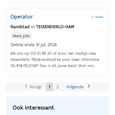
omgeving veilig en ordelijk.
Operator
Randstad
in
TESSENDERLO-HAM
Vaste jobs
Online sinds 31 jul. 2026
Bel ons op 013 61 88 20 of stuur een mailtje naar
tessenderlo 982@randstad.be voor meer informatie.
VG.458/BUOSAP Dan is dit jouw kans! Voor ons
dynamische team in Tessenderlo zoeken wij een
enthousiaste en gemotiveerde Operator Extrusie.
Vorige
1
2
Volgende
Ook interessant