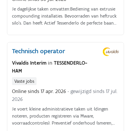
Je dagelijkse taken omvatten:Bediening van extrusie
compounding installaties. Bevoorraden van heftruck
silo's. Dan heeft Actief Tessenderlo de perfecte baan
voor jou! Voor een klant in Tessenderlo zijn wij op
zoek naar een heftruckoperator.
Technisch operator
Vivaldis Interim
in
TESSENDERLO-
HAM
Vaste jobs
Online sinds 17 apr. 2026
- gewijzigd sinds 17 jul.
2026
Je voert kleine administratieve taken uit (dingen
noteren, producten registreren via Mware,
voorraadcontroles). Preventief onderhoud (smeren,
ontstoffen, controleren,) aan de machines