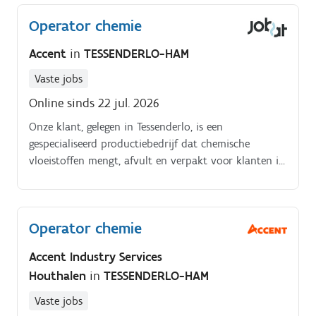
(na interne opleiding van 6 maanden)- ervaring met
Operator chemie
bediening van machines is een pluspunt (ervaring
met extrusie is een extra voordeel)- beschikken over
Accent
in
TESSENDERLO-HAM
technisch inzicht en logisch denkvermogen- met de
heftruck kunnen rijden (beschikken over een
Vaste jobs
heftruck-attest of dit eerst behalen)- zelfstandig
Online sinds 22 jul. 2026
kunnen werken, maar ook goed in teamverband
Onze klant, gelegen in Tessenderlo, is een
kunnen presteren- plichtsbewust en collegiaal
gespecialiseerd productiebedrijf dat chemische
ingesteld zijn- nauwgezet en veilig werken- bereid zijn
vloeistoffen mengt, afvult en verpakt voor klanten in
om in ploegen te werken (eerste weken opleiding
heel Europa. Met meer dan 25 jaar expertise staan
enkel tijdens dagploeg).
innovatie, kwaliteit, flexibiliteit en duurzaamheid
centraal in alles wat ze doen.
Operator chemie
Accent Industry Services
Houthalen
in
TESSENDERLO-HAM
Vaste jobs