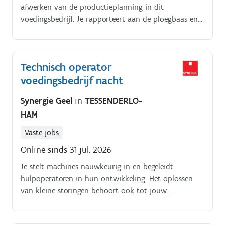
afwerken van de productieplanning in dit
voedingsbedrijf. Je rapporteert aan de ploegbaas en
ondersteunt de hulpoperator waar nodig Jouw
verantwoordelijkheden:. Opstarten, afstellen en
ombouwen van verpakkingslijnen Instellen en
Technisch operator
bedienen van machines Begeleiden en opleiden van
voedingsbedrijf nacht
hulpoperatoren Afwerken van de dagelijkse
productieplanning Detecteren en oplossen van kleine
Synergie Geel
in
TESSENDERLO-
storingen
HAM
Vaste jobs
Online sinds 31 jul. 2026
Je stelt machines nauwkeurig in en begeleidt
hulpoperatoren in hun ontwikkeling. Het oplossen
van kleine storingen behoort ook tot jouw
takenpakket, zodat de productie vlot kan blijven
verlopen.