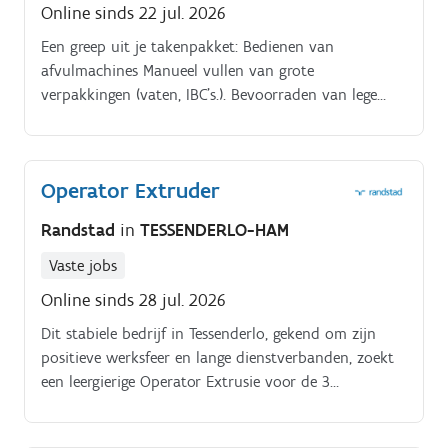
Online sinds 22 jul. 2026
Een greep uit je takenpakket: Bedienen van
afvulmachines Manueel vullen van grote
verpakkingen (vaten, IBC's.). Bevoorraden van lege
verpakkingen, producten en doppen aan de lijn
Verpakken van afgewerkte producten en deze correct
stapelen
Operator Extruder
Randstad
in
TESSENDERLO-HAM
Vaste jobs
Online sinds 28 jul. 2026
Dit stabiele bedrijf in Tessenderlo, gekend om zijn
positieve werksfeer en lange dienstverbanden, zoekt
een leergierige Operator Extrusie voor de 3
ploegendienst. Heb je een sterk technisch gevoel en
de juiste drive, maar nog geen ervaring met extrusie?