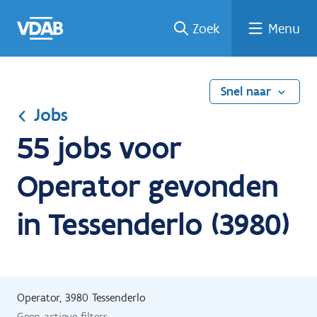
Ga
Vind
Vind
Welke
Terug
Zoek
Menu
naar
een
een
job
naar
de
job
opleiding
past
home
inhoud
bij
mij?
Snel naar
Jobs
55 jobs voor
Operator gevonden
in Tessenderlo (3980)
Operator, 3980 Tessenderlo
Geen actieve filters