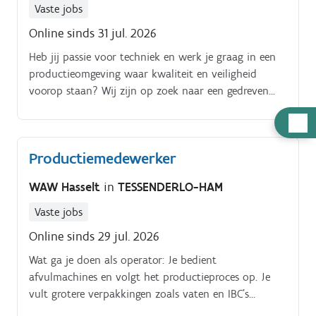
verbeterprojectenNieuwe collega’s opleiden en
Vaste jobs
begeleidenEn vooral: zorgen voor een vlotte en nette
Online sinds 31 jul. 2026
werkpost
Heb jij passie voor techniek en werk je graag in een
productieomgeving waar kwaliteit en veiligheid
voorop staan? Wij zijn op zoek naar een gedreven
Technisch Operator die het team komt versterken in
Hulp
de vaste nachtpost.
nodig
Productiemedewerker
WAW Hasselt
in
TESSENDERLO-HAM
Vaste jobs
Online sinds 29 jul. 2026
Wat ga je doen als operator: Je bedient
afvulmachines en volgt het productieproces op. Je
vult grotere verpakkingen zoals vaten en IBC's
manueel af. Je houdt de werkplek, machines en