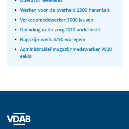
Operator weekend
Werken voor de overheid 2200 herentals
Verkoopmedewerker 3000 leuven
Opleiding in de zorg 1070 anderlecht
Magazijn werk 8790 waregem
Administratief magazijnmedewerker 9900
eeklo