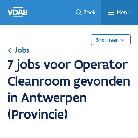
Ga
Vind
Vind
Welke
Terug
Zoek
Menu
naar
een
een
job
naar
de
job
opleiding
past
home
inhoud
bij
mij?
Snel naar
Jobs
7 jobs voor Operator
Cleanroom gevonden
in Antwerpen
(Provincie)