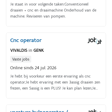
Je staat in voor volgende taken:Conventioneel
snel op.
draaien + cnc en draaimachine Onderhoud van de
machine. Reviseren van pompen.
Cnc operator
VIVALDIS
in
GENK
Vaste jobs
Online sinds 24 jul. 2026
Je hebt bij voorkeur een eerste ervaring als cnc
operator;Je hebt ervaring met een 3assig draaien zen
frezen, een 5assig is een PLUS! Je kan plan lezen;Je
kan de machine zelf programmeren (sturing CAM
fusion 360);Je bent zowel een teamplayer als een
plan trekker;Etc.