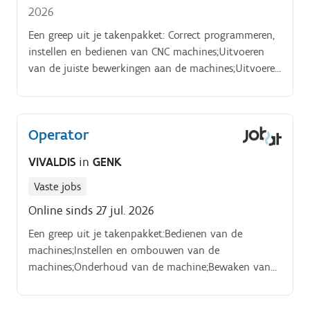
2026
Een greep uit je takenpakket: Correct programmeren,
instellen en bedienen van CNC machines;Uitvoeren
van de juiste bewerkingen aan de machines;Uitvoeren
van kwaliteitscontroles op materialen;Meedenken
over het onderhoud van het machinepark;Opmeten
en maken van werktekeningen van
Operator
onderdelen;Onderhoud en herstellingen aan
hydraulische installaties (olie, filters, accu’s,
VIVALDIS
in
GENK
….);Opbouwen van hydraulische aggregaten;Etc.
Profiel.
Vaste jobs
Online sinds 27 jul. 2026
Een greep uit je takenpakket:Bedienen van de
machines;Instellen en ombouwen van de
machines;Onderhoud van de machine;Bewaken van
het proces;Etc. Profiel. Functie. Voor onze klant actief
in de scheikundige nijverheid zijn we op zoek naar