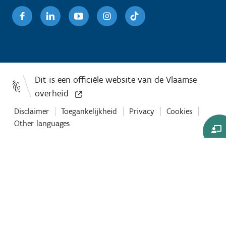
Facebook
Linkedin
Youtube
Instagram
TikTok
Disclaimer
Toegankelijkheid
Privacy
Cookies
Other languages
Co-
Browse
sessie
starten