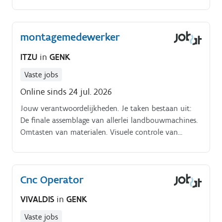
Functieomschrijving:Je staat in voor het zelfstandig
instellen, programmeren en bedienen van CNC
draaibanken.
montagemedewerker
ITZU
in
GENK
Vaste jobs
Online sinds 24 jul. 2026
Jouw verantwoordelijkheden. Je taken bestaan uit:
De finale assemblage van allerlei landbouwmachines.
Omtasten van materialen. Visuele controle van
materialen
Cnc Operator
VIVALDIS
in
GENK
Vaste jobs