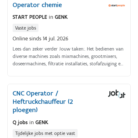
Operator chemie
START PEOPLE
in
GENK
Vaste jobs
Online sinds 14 jul. 2026
Lees dan zeker verder Jouw taken:. Het bedienen van
diverse machines zoals mixmachines, grootmixers,
doseermachines, filtratie installaties, stofafzuiging en
heftruck Correcte staalnames uitvoeren voor
kwaliteitscontroles en deze nauwkeurig registreren Bij
afwijkingen de juiste controleplannen opvolgen
CNC Operator /
Continu toezicht houden op het productieproces via
Heftruckchauffeur (2
statische procescontrole Inzicht hebben in de
verschillende afvalstromen en deze correct beheren
ploegen)
Procedures kunnen opzoeken, begrijpen en toepassen
Q jobs
in
GENK
Recepturen lezen en registreren, met een goed begrip
van poederdoseringen Bediening van machines
Tijdelijke jobs met optie vast
volgens instructies.