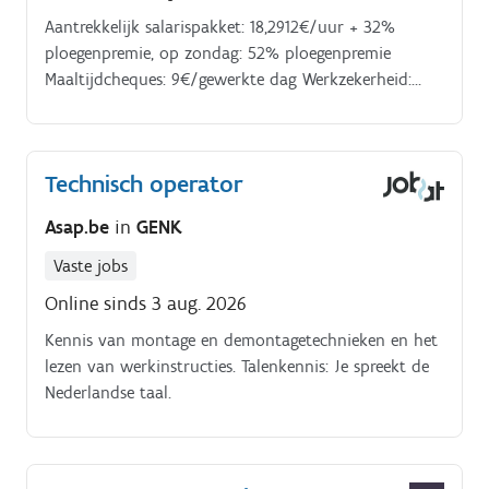
Aantrekkelijk salarispakket: 18,2912€/uur + 32%
ploegenpremie, op zondag: 52% ploegenpremie
Maaltijdcheques: 9€/gewerkte dag Werkzekerheid:
opstart via interim, vast contract na 65 gewerkte
dagen Tewerkstelling bij een internationaal en
financieel sterk productiebedrijf Opleiding: Uitgebreid
Technisch operator
onboarding traject, intensieve opleiding op de
werkvloer. Ben jij op zoek naar een technische
Asap.be
in
GENK
uitdaging binnen een internationale
productieomgeving waar jouw inzet echt
Vaste jobs
gewaardeerd wordt?
Online sinds 3 aug. 2026
Kennis van montage en demontagetechnieken en het
lezen van werkinstructies. Talenkennis: Je spreekt de
Nederlandse taal.