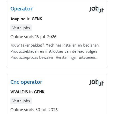
een operator.
Operator
Asap.be
in
GENK
Vaste jobs
Online sinds 16 jul. 2026
Jouw takenpakket? Machines instellen en bedienen
Productiebladen en instructies van de lead volgen
Productieproces bewaken Herstellingen uitvoeren
Statistische procescontrole uitvoeren (spec’s en SOC)
Alle productiegegevens correct registreren op
productiebladen Zorgen voor een goede
Cnc operator
ploegenoverdracht Lopend productieorder doorgeven
aan de opvolger of diens afwezigheid melden aan de
VIVALDIS
in
GENK
lead en hem informeren over de status van het werk
Grondstoffen voorzien Machinepark en toolings
Vaste jobs
reinigen en onderhouden Arbeidsplaats grondig
Online sinds 30 jul. 2026
zuiveren Wie ben jij? Je bent leergierig en pikt dingen