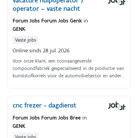
vacature hulpoperator /
operator – vaste nacht
Forum Jobs Forum Jobs Genk
in
GENK
Vaste jobs
Online sinds 28 jul. 2026
Voor onze klant, een toonaangevende
compoundfabriek gespecialiseerd in de productie van
kunststofkorrels voor de automobielsector en andere
industriële toepassingen, zoeken wij een
Hulpoperator / Operator voor de vaste nachtploeg.
Je start als hulpoperator en wordt intensief begeleid
cnc frezer - dagdienst
door ervaren collega's.
Forum Jobs Forum Jobs Bree
in
GENK
Vaste jobs