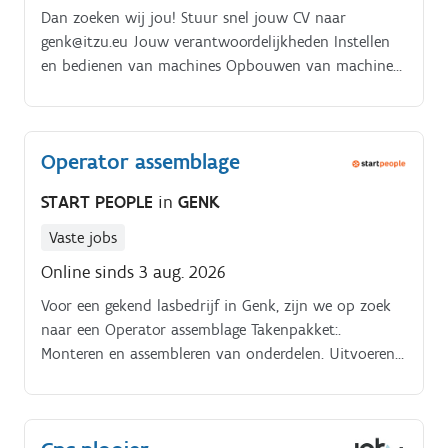
Dan zoeken wij jou! Stuur snel jouw CV naar
genk@itzu.eu Jouw verantwoordelijkheden Instellen
en bedienen van machines Opbouwen van machines
Klein onderhoud Storingen oplossen About this job.
Ben jij technisch onderlegd?
Operator assemblage
START PEOPLE
in
GENK
Vaste jobs
Online sinds 3 aug. 2026
Voor een gekend lasbedrijf in Genk, zijn we op zoek
naar een Operator assemblage Takenpakket:.
Monteren en assembleren van onderdelen. Uitvoeren
van de handelingen die bij het assembleren komen
kijken. Kwaliteitscontroles.