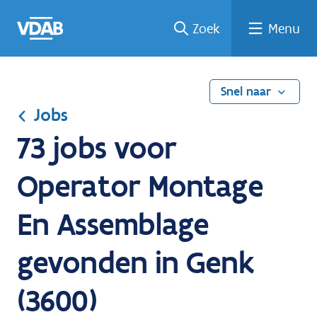
Ga
Vind
Vind
Welke
Terug
Zoek
Menu
naar
een
een
job
naar
de
job
opleiding
past
home
inhoud
bij
mij?
Snel naar
Jobs
73 jobs voor
Operator Montage
En Assemblage
gevonden in Genk
(3600)