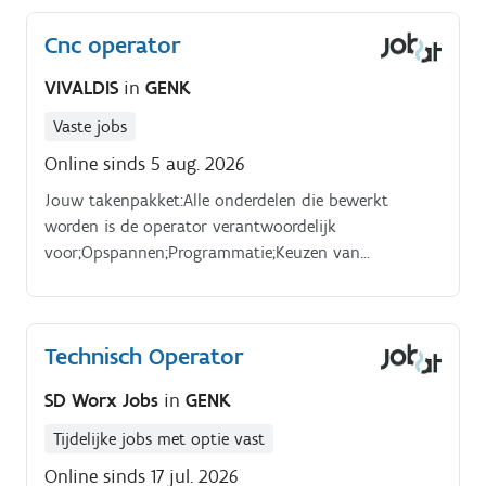
Cnc operator
VIVALDIS
in
GENK
Vaste jobs
Online sinds 5 aug. 2026
Jouw takenpakket:Alle onderdelen die bewerkt
worden is de operator verantwoordelijk
voor;Opspannen;Programmatie;Keuzen van
tools;Opmeting;Controle,… Profiel. Je hebt kennis van
de sturing Siemens;Zelfstandig
werken;Kwaliteitsbewust;Flexibel;Stukwerk, geen
Technisch Operator
seriewerk.
SD Worx Jobs
in
GENK
Tijdelijke jobs met optie vast
Online sinds 17 jul. 2026