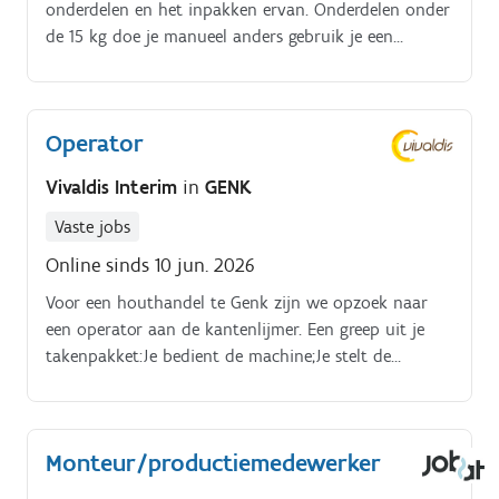
onderdelen en het inpakken ervan. Onderdelen onder
de 15 kg doe je manueel anders gebruik je een
rolbrug en doe je dit met 2 personen.
Operator
Vivaldis Interim
in
GENK
Vaste jobs
Online sinds 10 jun. 2026
Voor een houthandel te Genk zijn we opzoek naar
een operator aan de kantenlijmer. Een greep uit je
takenpakket:Je bedient de machine;Je stelt de
machines in;Je zorgt dat alles correct wordt
afgewerkt;Je springt bij waar nodig;Je staat open om
in de toekomst meerdere machines te bedienen;Etc.
Monteur/productiemedewerker