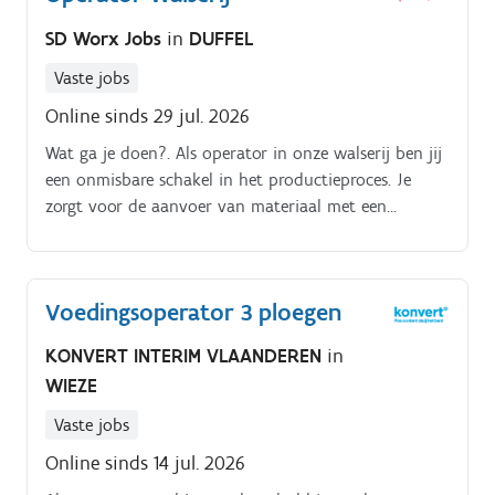
dus niet bang om de productieparameters bij te
SD Worx Jobs
in
DUFFEL
sturen waar nodig Een technische storing? Indien
jouw technische basiskennis niet toelaat om dit zelf
Vaste jobs
op te lossen, schakel je onze technische organisatie in
Online sinds 29 jul. 2026
Je maakt van veiligheid, hygiëne en netheid op de
Wat ga je doen?. Als operator in onze walserij ben jij
werkvloer een prioriteit
een onmisbare schakel in het productieproces. Je
zorgt voor de aanvoer van materiaal met een
heftruck of rolbrug. Je vult nauwkeurig de
productieformulieren in.
Voedingsoperator 3 ploegen
KONVERT INTERIM VLAANDEREN
in
WIEZE
Vaste jobs
Online sinds 14 jul. 2026