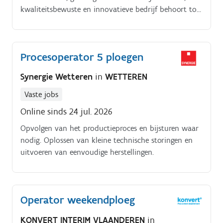
kwaliteitsbewuste en innovatieve bedrijf behoort tot
de top van Limburg en is een voorbeeld van
moderne technologie en vooruitgang Het onderhoud
van de machines Het uitvoeren van manuele
Procesoperator 5 ploegen
handelingen als procesoperator Het toepassen van
procestechnische kennis in je dagelijkse
Synergie Wetteren
in
WETTEREN
werkzaamheden Het bijdragen aan het optimaliseren
van het productieproces Het zorgen voor een vlot en
Vaste jobs
efficiënt verloop van de productie
Online sinds 24 jul. 2026
Opvolgen van het productieproces en bijsturen waar
nodig. Oplossen van kleine technische storingen en
uitvoeren van eenvoudige herstellingen.
Operator weekendploeg
KONVERT INTERIM VLAANDEREN
in