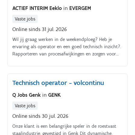
geautomatiseerde verpakkingslijnen Opstarten,
ACTIEF INTERIM Eeklo
in
EVERGEM
stilleggen, reinigen en ombouwen van machines
Instellen en bijsturen van procesparameters om
Vaste jobs
optimale prestaties te garanderen Bewaken van de
Online sinds 31 jul. 2026
kwaliteit van producten en verpakkingen Detecteren
van technische storingen en afwijkingen Meezoeken
Wil jij graag werken in de weekendploeg? Heb je
naar oplossingen bij technische of
ervaring als operator en een goed technisch inzicht?.
kwaliteitsgerelateerde uitdagingen Registreren van
Rapporteren van procesafwijkingen en zorgen voor
productie- en kwaliteitsgegevens Rapporteren aan de
adequate probleemoplossing. Bottelen van de
teamleader over prestaties, afwijkingen en
verschillende dranken.
verbeterpunten Waken over veiligheid, hygiëne en
Technisch operator - volcontinu
orde binnen de productieomgeving
Q Jobs Genk
in
GENK
Vaste jobs
Online sinds 30 jul. 2026
Onze klant is een belangrijke speler in de roestvast
staalindustrie, gevestigd in Genk Dit dynamische,