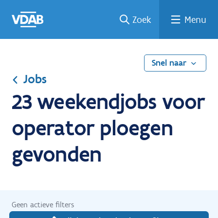
Ga
Vind
Vind
Welke
Terug
Zoek
Menu
naar
een
een
job
naar
de
job
opleiding
past
home
inhoud
bij
mij?
Snel naar
Jobs
23 weekendjobs voor
operator ploegen
gevonden
Geen actieve filters