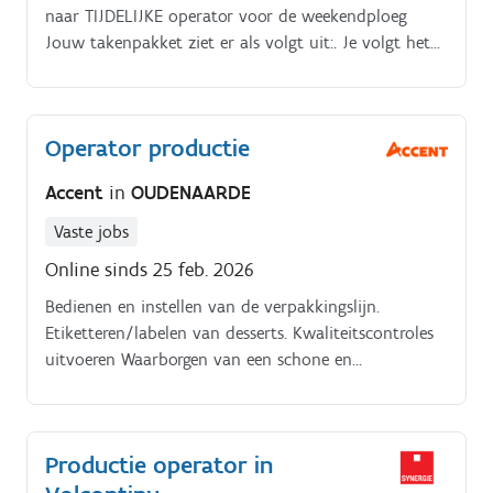
of bel ons op het nummer 053 70 42 22.
naar TIJDELIJKE operator voor de weekendploeg
Jouw takenpakket ziet er als volgt uit:. Je volgt het
productieproces van begin tot einde op Je neemt de
verantwoordelijkheid over één of meerderen
productielijnen Je gooit je dagelijks in de strijd om de
Operator productie
kwaliteit van onze producten te garanderen en bent
dus niet bang om de productieparameters bij te
Accent
in
OUDENAARDE
sturen waar nodig Een technische storing? Indien
jouw technische basiskennis niet toelaat om dit zelf
Vaste jobs
op te lossen, schakel je onze technische organisatie in
Online sinds 25 feb. 2026
Je maakt van veiligheid, hygiëne en netheid op de
Bedienen en instellen van de verpakkingslijn.
werkvloer een prioriteit
Etiketteren/labelen van desserts. Kwaliteitscontroles
uitvoeren Waarborgen van een schone en
georganiseerde werkplek
Productie operator in