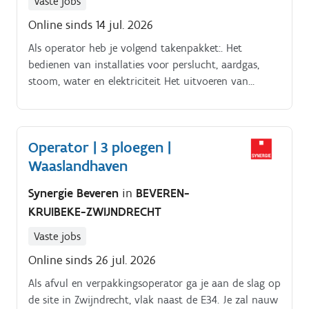
Vaste jobs
Online sinds 14 jul. 2026
Als operator heb je volgend takenpakket:. Het
bedienen van installaties voor perslucht, aardgas,
stoom, water en elektriciteit Het uitvoeren van
controles op apparatuur en het bijsturen waar nodig
Het analyseren van gegevens en het registreren van
procesinformatie om de efficiëntie te verbeteren Het
Operator | 3 ploegen |
veiligstellen van apparatuur voor onderhoudswerken
Waaslandhaven
en het aanbieden van ondersteuning bij uitvoering
hiervan
Synergie Beveren
in
BEVEREN-
KRUIBEKE-ZWIJNDRECHT
Vaste jobs
Online sinds 26 jul. 2026
Als afvul en verpakkingsoperator ga je aan de slag op
de site in Zwijndrecht, vlak naast de E34. Je zal nauw