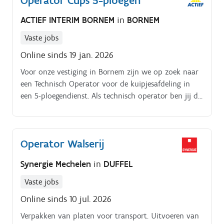
Operator Cups 5-ploegen
ACTIEF INTERIM BORNEM
in
BORNEM
Vaste jobs
Online sinds 19 jan. 2026
Voor onze vestiging in Bornem zijn we op zoek naar
een Technisch Operator voor de kuipjesafdeling in
een 5-ploegendienst. Als technisch operator ben jij de
eigenaar van jouw lijn: je zorgt ervoor dat het
productieproces vlot, veilig en kwalitatief verloopt.
Dankzij jouw technisch inzicht weet je kleine
Operator Walserij
storingen op te lossen en onderhoud je jouw
machines met zorg.
Synergie Mechelen
in
DUFFEL
Vaste jobs
Online sinds 10 jul. 2026
Verpakken van platen voor transport. Uitvoeren van