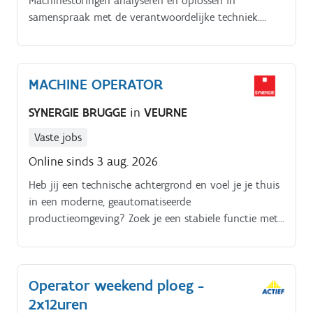
Machinestoringen analyseren en oplossen in
samenspraak met de verantwoordelijke techniek.
Streven naar een optimaal productieproces en
productieoutput. Kwaliteitscontrole van producten.
MACHINE OPERATOR
SYNERGIE BRUGGE
in
VEURNE
Vaste jobs
Online sinds 3 aug. 2026
Heb jij een technische achtergrond en voel je je thuis
in een moderne, geautomatiseerde
productieomgeving? Zoek je een stabiele functie met
veel verantwoordelijkheid én doorgroeimogelijkheden
op lange termijn? Dan is dit jouw kans om deel uit
te maken van een sterk productiebedrijf waar
Operator weekend ploeg -
kwaliteit, innovatie en teamwork centraal staan
2x12uren
Jouw takenpakket:. Bedienen en opvolgen van