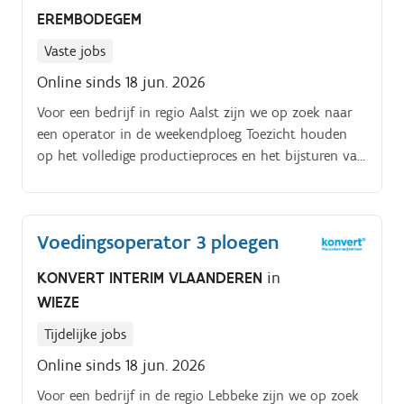
EREMBODEGEM
Vaste jobs
Online sinds 18 jun. 2026
Voor een bedrijf in regio Aalst zijn we op zoek naar
een operator in de weekendploeg Toezicht houden
op het volledige productieproces en het bijsturen van
productieparameters Instellen van machines en
installaties volgens specifieke werkbladen en
klantvereisten Uitvoeren van strikte
Voedingsoperator 3 ploegen
kwaliteitscontroles om onze hoogkwalitatieve
normen te waarborgen Zorgvuldig verpakken van
KONVERT INTERIM VLAANDEREN
in
producten die wereldwijd een cruciale rol spelen
WIEZE
Garanderen van een vlotte ploegoverdracht zodat
het proces efficiënt blijft draaien Naleven van de
Tijdelijke jobs
hoge kwaliteits- en veiligheidsnormen die cleanroom
Online sinds 18 jun. 2026
werk vereisen Heb je interesse in deze functie, stuur
dan zeker je CV door naar aalst.interim@konvert.be
Voor een bedrijf in de regio Lebbeke zijn we op zoek