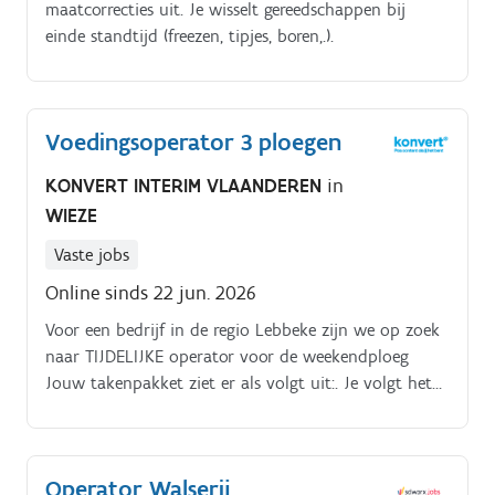
maatcorrecties uit. Je wisselt gereedschappen bij
einde standtijd (freezen, tipjes, boren,.).
Voedingsoperator 3 ploegen
KONVERT INTERIM VLAANDEREN
in
WIEZE
Vaste jobs
Online sinds 22 jun. 2026
Voor een bedrijf in de regio Lebbeke zijn we op zoek
naar TIJDELIJKE operator voor de weekendploeg
Jouw takenpakket ziet er als volgt uit:. Je volgt het
productieproces van begin tot einde op Je neemt de
verantwoordelijkheid over één of meerderen
productielijnen Je gooit je dagelijks in de strijd om de
Operator Walserij
kwaliteit van onze producten te garanderen en bent