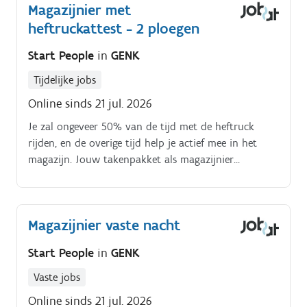
Magazijnier met
heftruckattest - 2 ploegen
Start People
in
GENK
Tijdelijke jobs
Online sinds 21 jul. 2026
Je zal ongeveer 50% van de tijd met de heftruck
rijden, en de overige tijd help je actief mee in het
magazijn. Jouw takenpakket als magazijnier
omvat:Klaarzetten van goederen en bestellingen voor
klantenStockeren van goederen in het
magazijnOrderpicken van diverse productenLaden en
Magazijnier vaste nacht
lossen van vrachtwagensControleren van goederen op
beschadigingenZorg dragen voor een net en ordelijk
Start People
in
GENK
magazijn
Vaste jobs
Online sinds 21 jul. 2026