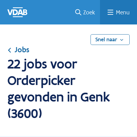
Ga
Vind
Vind
Welke
Terug
Zoek
Menu
naar
een
een
job
naar
de
job
opleiding
past
home
inhoud
bij
mij?
Snel naar
Jobs
22 jobs voor
Orderpicker
gevonden in Genk
(3600)