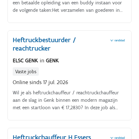
een betaalde opleiding van een buddy instaan voor
de volgende taken:Het verzamelen van goederen in
het magazijn met een mobiele elektrische
orderpicktruck.
Heftruckbestuurder /
reachtrucker
ELSC GENK
in
GENK
Vaste jobs
Online sinds 17 jul. 2026
Wil je als heftruckchauffeur / reachtruckchauffeur
aan de slag in Genk binnen een modern magazijn
met een startloon van € 17,2830? In deze job als
heftruckchauffeur / reachtruckchauffeur draag je de
verantwoordelijkheid over een foutloze orderpicking
en het stapelen van goederen op grote hoogte.
Heftruckchauffeur H.Essers