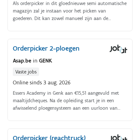
Als orderpicker in dit gloednieuwe semi automatische
magazijn zal je instaan voor het picken van
goederen. Dit kan zowel manueel zijn aan de
pickrobot maar ook met een kar of orderpicktruck.
Orderpicker 2-ploegen
Asap.be
in
GENK
Vaste jobs
Online sinds 3 aug. 2026
Essers Academy in Genk aan €15,51 aangevuld met
maaltijdcheques. Na de opleiding start je in een
afwisselend ploegensysteem aan een uurloon van
€18.53 (inclusief ploegenpremie) aangevuld met tal
van extralegale voordelen, zoals maaltijdcheques,
netto wasvergoeding, anciënniteitspremie,
Orderpicker (reachtruck)
kledingpakket.