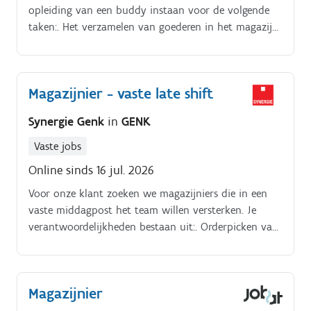
opleiding van een buddy instaan voor de volgende
taken:. Het verzamelen van goederen in het magazijn
met een mobiele elektrische orderpicktruck Als
orderpicker zorg je ook voor een ordelijke
werkomgeving. Het is fysiek pittig werk: een PAX kast
Magazijnier - vaste late shift
weegt natuurlijk niet niks. Maar bekijk het positief,
die dag moet je niet meer naar de fitness
Synergie Genk
in
GENK
Vaste jobs
Online sinds 16 jul. 2026
Voor onze klant zoeken we magazijniers die in een
vaste middagpost het team willen versterken. Je
verantwoordelijkheden bestaan uit:. Orderpicken van
goederen aan de hand van een scanner. Controle
uitvoeren van de gepickte goederen.
Magazijnier