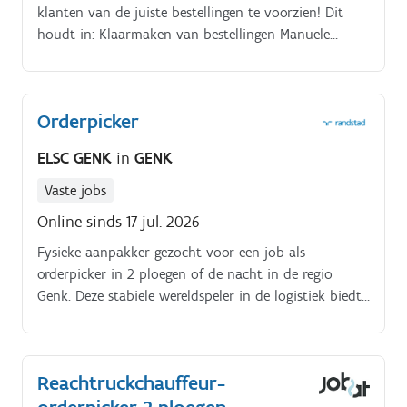
klanten van de juiste bestellingen te voorzien! Dit
houdt in: Klaarmaken van bestellingen Manuele
picking van orders met behulp van de elektrische
transpallet of orderpick truck Stockage van
binnenkomende goederen.
Orderpicker
ELSC GENK
in
GENK
Vaste jobs
Online sinds 17 jul. 2026
Fysieke aanpakker gezocht voor een job als
orderpicker in 2 ploegen of de nacht in de regio
Genk. Deze stabiele wereldspeler in de logistiek biedt
jou een voltijdse functie aan waarin teamspirit en
stijgende maaltijdcheques tot € 10 centraal staan.
Reachtruckchauffeur-