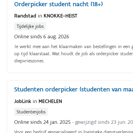
Orderpicker student nacht (18+)
Randstad
in
KNOKKE-HEIST
Tijdelijke jobs
Online sinds 6 aug. 2026
Je werkt mee aan het klaarmaken van bestellingen in een g
op tijd klaarstaat. Wat houdt de job als orderpicker student in: Orderpicking van producten in frigo en
diepvrieszones.
Studenten orderpicker (studenten van ma
JobLink
in
MECHELEN
Studentenjobs
Online sinds 24 jan. 2025
- gewijzigd sinds 23 jun. 2
Voor een bedrijf gespecialiseerd in logistieke dienstverlen