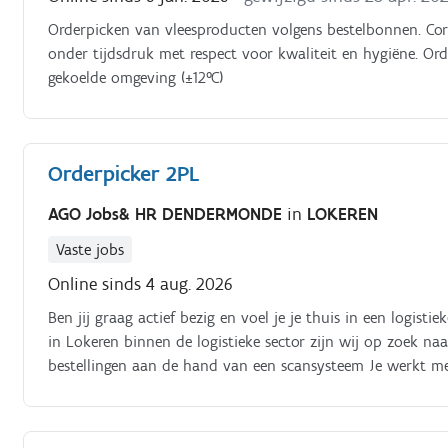
Orderpicken van vleesproducten volgens bestelbonnen. Corr
onder tijdsdruk met respect voor kwaliteit en hygiëne. Or
gekoelde omgeving (±12°C)
Orderpicker 2PL
AGO Jobs& HR DENDERMONDE
in
LOKEREN
Vaste jobs
Online sinds 4 aug. 2026
Ben jij graag actief bezig en voel je je thuis in een logi
in Lokeren binnen de logistieke sector zijn wij op zoek na
bestellingen aan de hand van een scansysteem Je werkt met
onderhoud en de orde in het magazijn Tijdens drukke mome
goederen