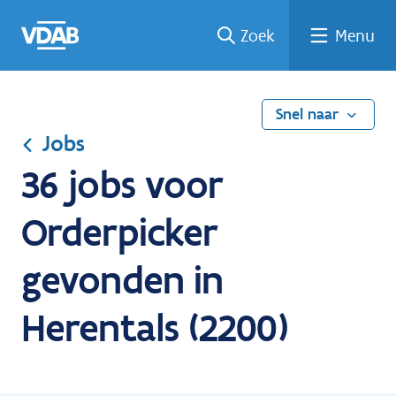
Ga
Vind
Vind
Welke
Terug
Zoek
Menu
naar
een
een
job
naar
de
job
opleiding
past
home
inhoud
bij
mij?
Snel naar
Jobs
36 jobs voor
Orderpicker
gevonden in
Herentals (2200)