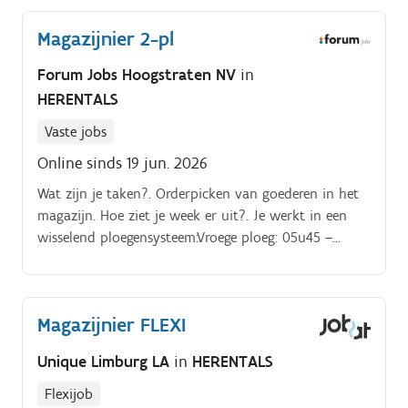
handscanner en zet je deze klaar voor verzending. Je
Magazijnier 2-pl
werkt nauwkeurig en zorgt ervoor dat de juiste
producten op tijd vertrekken Ook verwerk je
Forum Jobs Hoogstraten NV
in
retourzendingen en zorg je ervoor dat deze vlot
HERENTALS
worden afgehandeld. Samen met je collega's houd je
het magazijn netjes en zorg je ervoor dat de
Vaste jobs
dagelijkse werkzaamheden soepel verlopen.
Online sinds 19 jun. 2026
Wat zijn je taken?. Orderpicken van goederen in het
magazijn. Hoe ziet je week er uit?. Je werkt in een
wisselend ploegensysteem:Vroege ploeg: 05u45 –
14u15Late ploeg: 13u45 – 22u15.
Magazijnier FLEXI
Unique Limburg LA
in
HERENTALS
Flexijob