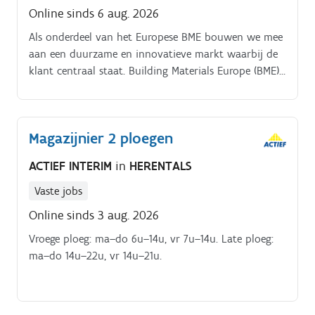
Online sinds 6 aug. 2026
Als onderdeel van het Europese BME bouwen we mee
aan een duurzame en innovatieve markt waarbij de
klant centraal staat. Building Materials Europe (BME),
met hoofdkantoor in Schiphol, Nederland, is een van
Europa's toonaangevende en snelgroeiende
distributeurs van bouwmaterialen voor bedrijven,
Magazijnier 2 ploegen
met leidende marktposities in Nederland, België,
Duitsland, Oostenrijk, Frankrijk, Zwitserland, Spanje
ACTIEF INTERIM
in
HERENTALS
en Portugal.
Vaste jobs
Online sinds 3 aug. 2026
Vroege ploeg: ma–do 6u–14u, vr 7u–14u. Late ploeg:
ma–do 14u–22u, vr 14u–21u.