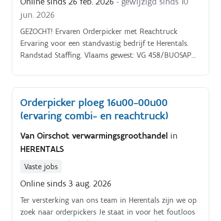
Online sinds 26 feb. 2026
- gewijzigd sinds 10
jun. 2026
GEZOCHT! Ervaren Orderpicker met Reachtruck
Ervaring voor een standvastig bedrijf te Herentals.
Randstad Staffing. Vlaams gewest: VG 458/BUOSAP
Dan is dit de job voor jou! Bel Randstad Herentals
014/286410 of mail industry.herentals@randstad.be.
Orderpicker ploeg 16u00-00u00
(ervaring combi- en reachtruck)
Van Oirschot verwarmingsgroothandel
in
HERENTALS
Vaste jobs
Online sinds 3 aug. 2026
Ter versterking van ons team in Herentals zijn we op
zoek naar orderpickers Je staat in voor het foutloos