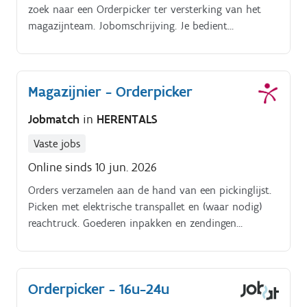
zoek naar een Orderpicker ter versterking van het
magazijnteam. Jobomschrijving. Je bedient
reachtruck en smallegangtruck (BT). Je verwerkt
goederen uit de HVAC sector
Magazijnier - Orderpicker
Jobmatch
in
HERENTALS
Vaste jobs
Online sinds 10 jun. 2026
Orders verzamelen aan de hand van een pickinglijst.
Picken met elektrische transpallet en (waar nodig)
reachtruck. Goederen inpakken en zendingen
labelen/bestickeren. Paletten verplaatsen en
stockeren op de juiste locaties.
Orderpicker - 16u-24u