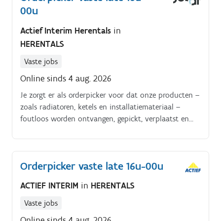
00u
Actief Interim Herentals
in
HERENTALS
Vaste jobs
Online sinds 4 aug. 2026
Je zorgt er als orderpicker voor dat onze producten –
zoals radiatoren, ketels en installatiemateriaal –
foutloos worden ontvangen, gepickt, verplaatst en
klaargezet voor transport naar klanten en filialen. Je
werkt met een scanner en elektrische transpallet,
combi en reachtruck.
Orderpicker vaste late 16u-00u
ACTIEF INTERIM
in
HERENTALS
Vaste jobs
Online sinds 4 aug. 2026