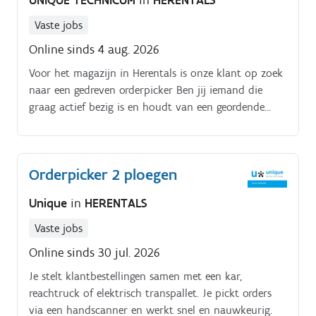
UNIQUE TECHNICUM
in
HERENTALS
Vaste jobs
Online sinds 4 aug. 2026
Voor het magazijn in Herentals is onze klant op zoek
naar een gedreven orderpicker Ben jij iemand die
graag actief bezig is en houdt van een geordende
werkomgeving? Dan is dit misschien de job voor jou!.
Je staat in voor het correct ontvangen, orderpicken,
verplaatsen en stockeren van goederen zoals
Orderpicker 2 ploegen
radiatoren, ketels en installatiemateriaal Daarnaast
zorg je ervoor dat alle bestellingen tijdig en correct
Unique
in
HERENTALS
klaargezet worden voor transport naar klanten en
filialen Samen met je collega’s zorg je voor een nette
Vaste jobs
en efficiënte werking van het magazijn
Online sinds 30 jul. 2026
Je stelt klantbestellingen samen met een kar,
reachtruck of elektrisch transpallet. Je pickt orders
via een handscanner en werkt snel en nauwkeurig.