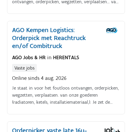
ontvangen, orderpicken, wegzetten, verplaatsen… van
onze goederen (radiatoren, ketels,
installatiemateriaal,). Je zet de orders klaar voor
transport, zowel naar klanten als naar onze filialen
AGO Kempen Logistics:
Je staat met je collega's in voor de orde en netheid in
Orderpick met Reachtruck
het magazijn.
en/of Combitruck
AGO Jobs & HR
in
HERENTALS
Vaste jobs
Online sinds 4 aug. 2026
Je staat in voor het foutloos ontvangen, orderpicken,
wegzetten, verplaatsen. van onze goederen
(radiatoren, ketels, installatiemateriaal,). Je zet de
orders klaar voor transport, zowel naar klanten als
naar onze filialen Je staat met je collega's in voor de
orde en netheid in het magazijn.
Orderpicker vaste late 16u-