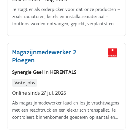
Je zorgt er als orderpicker voor dat onze producten –
zoals radiatoren, ketels en installatiemateriaal –
foutloos worden ontvangen, gepickt, verplaatst en
klaargezet voor transport naar klanten en filialen Je
werkt met een scanner en elektrische transpallet,
combi en reachtruck. Samen met je team hou je het
Magazijnmedewerker 2
magazijn ordelijk en veilig.
Ploegen
Synergie Geel
in
HERENTALS
Vaste jobs
Online sinds 27 jul. 2026
Als magazijnmedewerker laad en los je vrachtwagens
met een reachtruck en een elektrisch transpallet. Je
controleert binnenkomende goederen op aantal en
kwaliteit en zorgt ervoor dat alles correct wordt
verwerkt Daarnaast verzamel je bestellingen met een