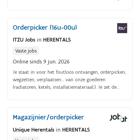
Orderpicker (16u-00u)
ITZU Jobs
in
HERENTALS
Vaste jobs
Online sinds 9 jun. 2026
Je staat in voor het foutloos ontvangen, orderpicken,
wegzetten, verplaatsen… van onze goederen
(radiatoren, ketels, installatiemateriaal,). Je zet de
orders klaar voor transport, zowel naar klanten als
naar onze filialen. Je staat met je collega’s in voor de
orde en netheid in het magazijn.
Magazijnier/orderpicker
Unique Herentals
in
HERENTALS