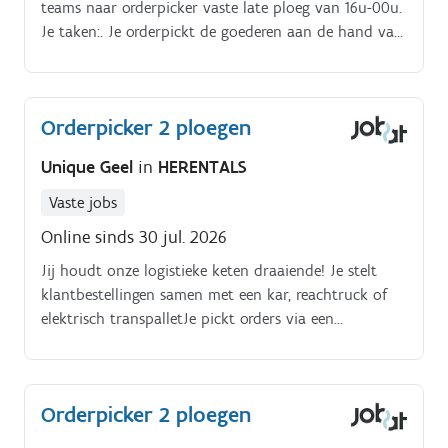
teams naar orderpicker vaste late ploeg van 16u-00u.
Je taken:. Je orderpickt de goederen aan de hand van
de bestelbonnen van klanten Bij het ontvangen van
de goederen verplaats je deze naar de juiste
stockageplaats binnen het magazijn Je zet goederen
Orderpicker 2 ploegen
klaar op de juiste pickplaats volgend transport, klant,
Je verzorgt de orde binnen het magazijn
Unique Geel
in
HERENTALS
Vaste jobs
Online sinds 30 jul. 2026
Jij houdt onze logistieke keten draaiende! Je stelt
klantbestellingen samen met een kar, reachtruck of
elektrisch transpalletJe pickt orders via een
handscanner en werkt snel en nauwkeurigJe
controleert producten op kwaliteit en aantallen.
Orderpicker 2 ploegen