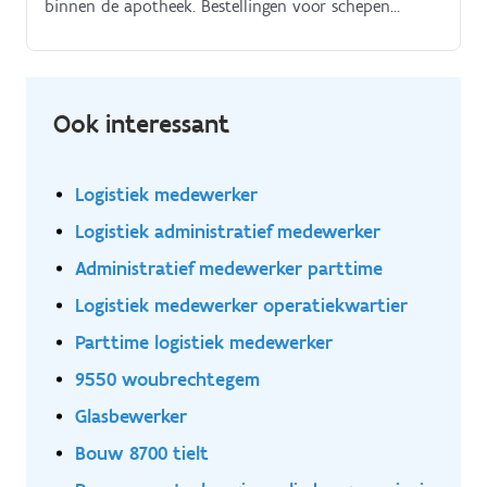
binnen de apotheek. Bestellingen voor schepen
verwerken en opvolgen, inclusief afstemming met
klanten, leveranciers en logistieke partners;Back-office
taken zoals klaarzetten van bestellingen. Soms eens
over en weer rijden naar de haven met de
Ook interessant
bestellingen;Documenten beheren;Klantenrelaties
onderhouden en versterken;Offertes voorbereiden en
opvolgen;50% achter de computer, 50% rondlopen
Logistiek medewerker
voor taken;Dit is een parttime job.
Logistiek administratief medewerker
Administratief medewerker parttime
Logistiek medewerker operatiekwartier
Parttime logistiek medewerker
9550 woubrechtegem
Glasbewerker
Bouw 8700 tielt