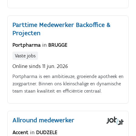
zorgsector Kansen om jezelf te ontwikkelen, o.a. door
opleidingen ikv de functie.
Parttime Medewerker Backoffice &
Projecten
Portpharma
in
BRUGGE
Vaste jobs
Online sinds 11 jun. 2026
Portpharma is een ambitieuze, groeiende apotheek en
zorgpartner. Binnen ons kleinschalige en dynamische
team staan kwaliteit en efficiëntie centraal.
Allround medewerker
Accent
in
DUDZELE