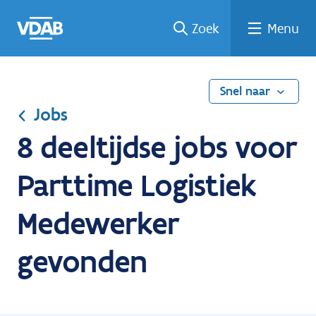
Ga
Vind
Vind
Welke
Terug
Zoek
Menu
naar
een
een
job
naar
de
job
opleiding
past
home
inhoud
bij
mij?
Snel naar
Jobs
8 deeltijdse jobs voor
Parttime Logistiek
Medewerker
gevonden