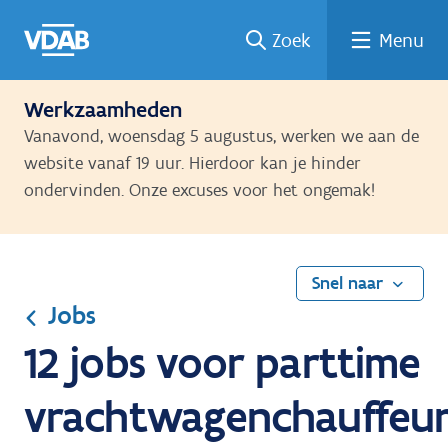
Ga
Vind
Vind
Welke
Terug
Zoek
Menu
naar
een
een
job
naar
de
job
opleiding
past
home
inhoud
bij
Werkzaamheden
mij?
Vanavond, woensdag 5 augustus, werken we aan de
website vanaf 19 uur. Hierdoor kan je hinder
ondervinden. Onze excuses voor het ongemak!
Snel naar
Jobs
12 jobs voor parttime
vrachtwagenchauffeu