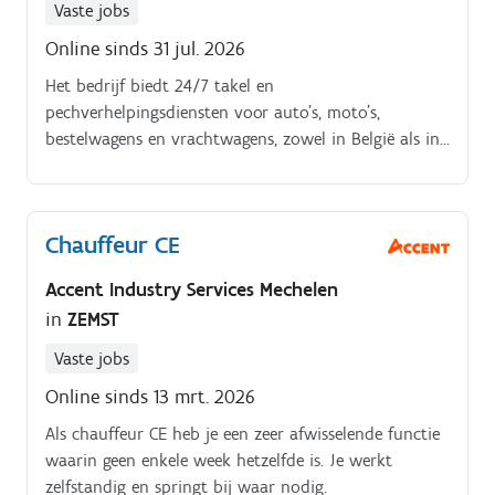
Vaste jobs
Online sinds 31 jul. 2026
Het bedrijf biedt 24/7 takel en
pechverhelpingsdiensten voor auto’s, moto’s,
bestelwagens en vrachtwagens, zowel in België als in
het buitenland. Het wagenpark bestaat uit meerdere
uitgeruste takelvoertuigen en biedt aanvullende
diensten zoals vervang of huurwagens en een eigen
Chauffeur CE
hersteldienst.
Accent Industry Services Mechelen
in
ZEMST
Vaste jobs
Online sinds 13 mrt. 2026
Als chauffeur CE heb je een zeer afwisselende functie
waarin geen enkele week hetzelfde is. Je werkt
zelfstandig en springt bij waar nodig.