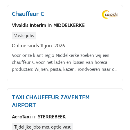
te laden.
Chauffeur C
Vivaldis Interim
in
MIDDELKERKE
Vaste jobs
Online sinds 11 jun. 2026
Voor onze klant regio Middelkerke zoeken wij een
chauffeur C voor het laden en lossen van horeca
producten: Wijnen, pasta, kazen,. rondvoeren naar de
klant op basis van bestellingen. Als chauffeur je eigen
wagen vullen aan de hand van de bestelbonnen.
Klanten warm maken voor het assortiment en even
TAXI CHAUFFEUR ZAVENTEM
polsen naar tekorten
AIRPORT
AeroTaxi
in
STERREBEEK
Tijdelijke jobs met optie vast