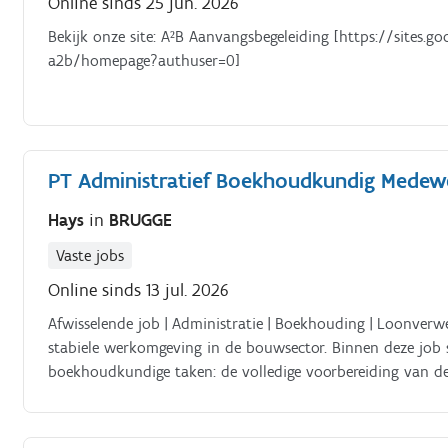
Online sinds 25 jun. 2026
Bekijk onze site: A²B Aanvangsbegeleiding [https://sites
a2b/homepage?authuser=0]
PT Administratief Boekhoudkundig Medew
Hays
in
BRUGGE
Vaste jobs
Online sinds 13 jul. 2026
Afwisselende job | Administratie | Boekhouding | Loonverwe
stabiele werkomgeving in de bouwsector. Binnen deze job s
boekhoudkundige taken: de volledige voorbereiding van d
programma Exact Online), facturatie, betalingen, btw-aangi
loonverwerking, algemene administratie, onthaal en telef