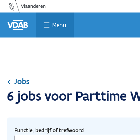
Ga
Vind
Vind
Welke
Terug
naar
een
een
job
naar
de
job
opleiding
past
home
Menu
inhoud
bij
mij?
Jobs
6 jobs voor Parttime 
Functie, bedrijf of trefwoord