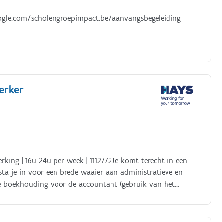
.google.com/scholengroepimpact.be/aanvangsbegeleiding
erker
rking | 16u-24u per week | 1112772Je komt terecht in een
ta je in voor een brede waaier aan administratieve en
e boekhouding voor de accountant (gebruik van het
ftes, voorbereiding van jaarrekeningen, prestatie- en
oonpermanentie.