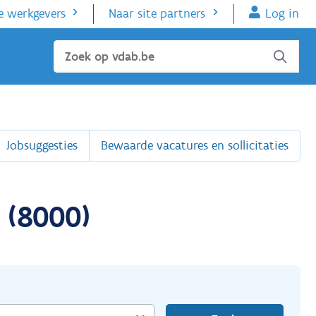
e werkgevers
Naar site partners
Log in
Sluiten
Jobsuggesties
Bewaarde vacatures en sollicitaties
 (8000)