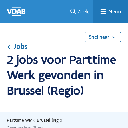
Ga
Vind
Vind
Welke
Terug
Zoek
Menu
naar
een
een
job
naar
de
job
opleiding
past
home
inhoud
bij
mij?
Snel naar
Jobs
2 jobs voor Parttime
Werk gevonden in
Brussel (Regio)
Parttime Werk, Brussel (regio)
Geen actieve filters