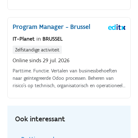
samenwerking met het team Werken aan. storyboards
en.
Program Manager - Brussel
IT-Planet
in
BRUSSEL
Zelfstandige activiteit
Online sinds 29 jul. 2026
Parttime. Functie. Vertalen van businessbehoeften
naar geïntegreerde Odoo processen. Beheren van
risico's op technisch, organisatorisch en operationeel
vlak. Duurtijd: Lange termijn. Regio: Brussel.
Ook interessant