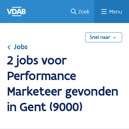
Ga
Vind
Vind
Welke
Terug
Zoek
Menu
naar
een
een
job
naar
de
job
opleiding
past
home
inhoud
bij
mij?
Snel naar
Jobs
2 jobs voor
Performance
Marketeer gevonden
in Gent (9000)