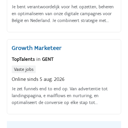
Je bent verantwoordelijk voor het opzetten, beheren
en optimaliseren van onze digitale campagnes voor
België en Nederland. Je combineert strategie met
uitvoering en vertaalt data naar concrete acties die
zorgen voor meer verkeer, conversies en rendement
Concreet:. Je ontwikkelt en optimaliseert campagnes
Growth Marketeer
via onder andere Google Ads, Meta en andere digitale
kanalen Je analyseert prestaties, stuurt campagnes bij
TopTalents
in
GENT
en identificeert nieuwe groeikansen Je werkt vanuit
een test-and-learn aanpak: je zet hypotheses om in
Vaste jobs
A/B-tests en experimenten en schaalt succesvolle
Online sinds 5 aug. 2026
initiatieven snel op Je verkent opportuniteiten
Je zet funnels end to end op. Van advertentie tot
binnen AI, generative search en LLM-advertising en
landingspagina, e mailflows en nurturing, en
onderzoekt hoe deze onze kanaalmix,
optimaliseert de conversie op elke stap tot
contentstrategie en meetbaarheid kunnen versterken
gekwalificeerde leads voor sales Advertising opzetten
Je werkt nauw samen met collega's uit brand
& optimaliseren.
marketing, content, studio en e-commerce en stuurt
externe agencies aan Je volgt trends in performance